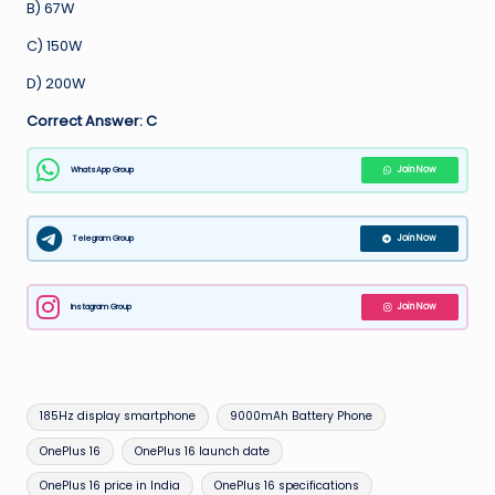
B) 67W
C) 150W
D) 200W
Correct Answer: C
WhatsApp Group
Join Now
Telegram Group
Join Now
Instagram Group
Join Now
Tags:
185Hz display smartphone
9000mAh Battery Phone
OnePlus 16
OnePlus 16 launch date
OnePlus 16 price in India
OnePlus 16 specifications