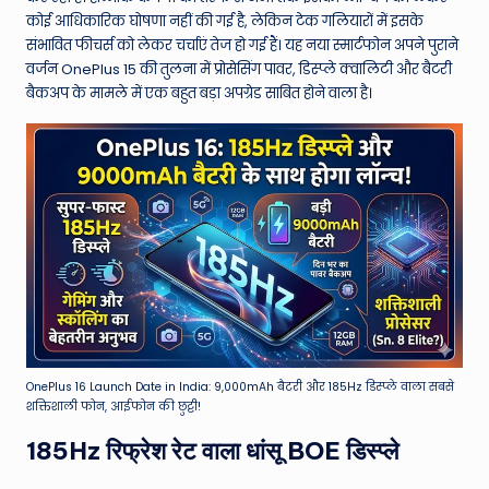
W
कोई आधिकारिक घोषणा नहीं की गई है, लेकिन टेक गलियारों में इसके
o
संभावित फीचर्स को लेकर चर्चाएं तेज हो गई हैं। यह नया स्मार्टफोन अपने पुराने
वर्जन OnePlus 15 की तुलना में प्रोसेसिंग पावर, डिस्प्ले क्वालिटी और बैटरी
rl
बैकअप के मामले में एक बहुत बड़ा अपग्रेड साबित होने वाला है।
d
OnePlus 16 Launch Date in India: 9,000mAh बैटरी और 185Hz डिस्प्ले वाला सबसे
शक्तिशाली फोन, आईफोन की छुट्टी!
185Hz रिफ्रेश रेट वाला धांसू BOE डिस्प्ले