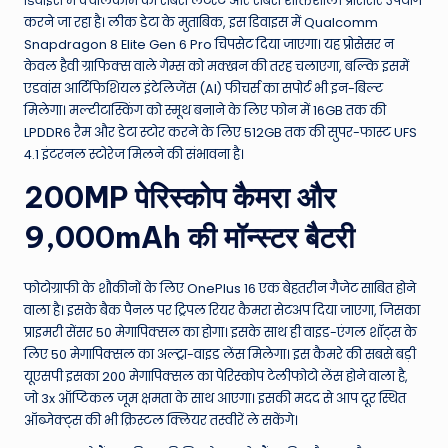
डिवाइस में क्वालकॉम का सबसे लेटेस्ट और सबसे शक्तिशाली प्रोसेसर उपयोग
करने जा रहा है। लीक डेटा के मुताबिक, इस डिवाइस में Qualcomm
Snapdragon 8 Elite Gen 6 Pro चिपसेट दिया जाएगा। यह प्रोसेसर न
केवल हैवी ग्राफिक्स वाले गेम्स को मक्खन की तरह चलाएगा, बल्कि इसमें
एडवांस आर्टिफिशियल इंटेलिजेंस (AI) फीचर्स का सपोर्ट भी इन-बिल्ट
मिलेगा। मल्टीटास्किंग को स्मूथ बनाने के लिए फोन में 16GB तक की
LPDDR6 रैम और डेटा स्टोर करने के लिए 512GB तक की सुपर-फास्ट UFS
4.1 इंटरनल स्टोरेज मिलने की संभावना है।
200MP पेरिस्कोप कैमरा और
9,000mAh की मॉन्स्टर बैटरी
फोटोग्राफी के शौकीनों के लिए OnePlus 16 एक बेहतरीन गैजेट साबित होने
वाला है। इसके बैक पैनल पर ट्रिपल रियर कैमरा सेटअप दिया जाएगा, जिसका
प्राइमरी सेंसर 50 मेगापिक्सल का होगा। इसके साथ ही वाइड-एंगल शॉट्स के
लिए 50 मेगापिक्सल का अल्ट्रा-वाइड लेंस मिलेगा। इस कैमरे की सबसे बड़ी
यूएसपी इसका 200 मेगापिक्सल का पेरिस्कोप टेलीफोटो लेंस होने वाला है,
जो 3x ऑप्टिकल जूम क्षमता के साथ आएगा। इसकी मदद से आप दूर स्थित
ऑब्जेक्ट्स की भी क्रिस्टल क्लियर तस्वीरें ले सकेंगे।