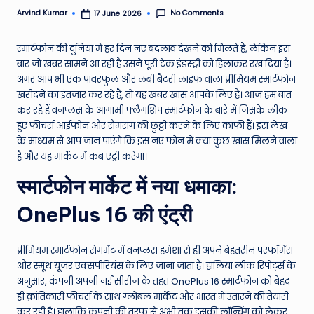
e
No Comments
Arvind Kumar
17 June 2026
Posted
by
N
स्मार्टफोन की दुनिया में हर दिन नए बदलाव देखने को मिलते हैं, लेकिन इस
e
बार जो खबर सामने आ रही है उसने पूरी टेक इंडस्ट्री को हिलाकर रख दिया है।
अगर आप भी एक पावरफुल और लंबी बैटरी लाइफ वाला प्रीमियम स्मार्टफोन
w
खरीदने का इंतजार कर रहे हैं, तो यह खबर खास आपके लिए है। आज हम बात
s
कर रहे हैं वनप्लस के आगामी फ्लैगशिप स्मार्टफोन के बारे में जिसके लीक
हुए फीचर्स आईफोन और सैमसंग की छुट्टी करने के लिए काफी हैं। इस लेख
A
के माध्यम से आप जान पाएंगे कि इस नए फोन में क्या कुछ खास मिलने वाला
ro
है और यह मार्केट में कब एंट्री करेगा।
u
स्मार्टफोन मार्केट में नया धमाका:
n
OnePlus 16 की एंट्री
d
T
प्रीमियम स्मार्टफोन सेगमेंट में वनप्लस हमेशा से ही अपने बेहतरीन परफॉर्मेंस
और स्मूथ यूजर एक्सपीरियंस के लिए जाना जाता है। हालिया लीक रिपोर्ट्स के
h
अनुसार, कंपनी अपनी नई सीरीज के तहत OnePlus 16 स्मार्टफोन को बेहद
e
ही क्रांतिकारी फीचर्स के साथ ग्लोबल मार्केट और भारत में उतारने की तैयारी
कर रही है। हालांकि कंपनी की तरफ से अभी तक इसकी लॉन्चिंग को लेकर