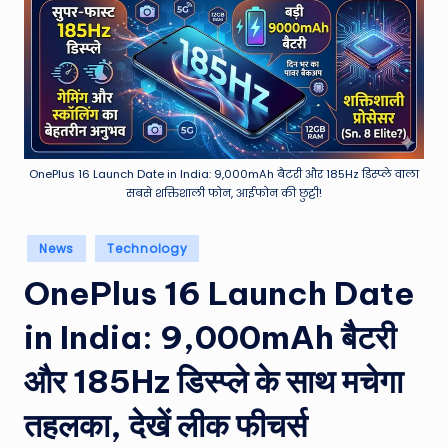
e
a
t
h
er
,
OnePlus 16 Launch Date in India: 9,000mAh बैटरी और 185Hz डिस्प्ले वाला
सबसे शक्तिशाली फोन, आईफोन की छुट्टी!
T
e
Posted
News
Technology
in
c
OnePlus 16 Launch Date
h
in India: 9,000mAh बैटरी
&
M
और 185Hz डिस्प्ले के साथ मचेगा
o
तहलका, देखें लीक फीचर्स
vi