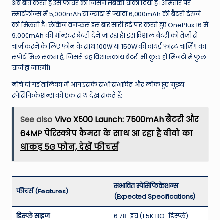
अब बात करते हैं उस फीचर की जिसने सबको चौंका दिया है। आमतौर पर
स्मार्टफोन्स में 5,000mAh या ज्यादा से ज्यादा 6,000mAh की बैटरी देखने
को मिलती है। लेकिन वनप्लस इस बार सारी हदें पार करते हुए OnePlus 16 में
9,000mAh की मॉन्स्टर बैटरी देने जा रहा है। इस विशाल बैटरी को तेजी से
चार्ज करने के लिए फोन के साथ 100W या 150W की वायर्ड फास्ट चार्जिंग का
सपोर्ट मिल सकता है, जिससे यह विशालकाय बैटरी भी कुछ ही मिनटों में फुल
चार्ज हो जाएगी।
नीचे दी गई तालिका में आप इसके सभी संभावित और लीक हुए मुख्य
स्पेसिफिकेशन्स को एक साथ देख सकते हैं:
See also
Vivo X500 Launch: 7500mAh बैटरी और
64MP पेरिस्कोप कैमरा के साथ आ रहा है वीवो का
धाकड़ 5G फोन, देखें फीचर्स
संभावित स्पेसिफिकेशन्स
फीचर्स (Features)
(Expected Specifications)
डिस्प्ले साइज
6.78-इंच (1.5K BOE डिस्प्ले)