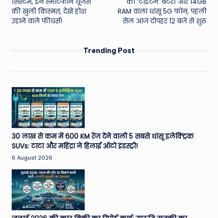
सिस्टम, इन स्मार्टफोन यूजर्स
की ‘टाइटन’ बैटरी और 14GB
की खुली किस्मत, देखें होश
RAM वाला धांसू 5G फोन, पहली
उड़ाने वाले फीचर्स!
सेल आज दोपहर 12 बजे से शुरू
Trending Post
30 लाख से कम में 600 KM रेंज देने वाली 5 सबसे धांसू इलेक्ट्रिक
SUVs: टाटा और महिंद्रा ने हिलाई ऑटो इंडस्ट्री!
6 August 2026