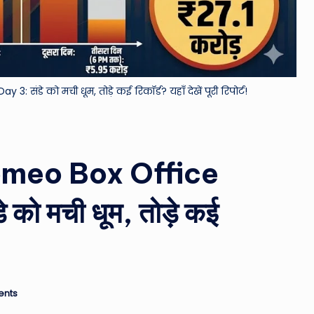
&
M
o
डे को मची धूम, तोड़े कई रिकॉर्ड? यहाँ देखें पूरी रिपोर्ट!
vi
e
omeo Box Office
N
e
ो मची धूम, तोड़े कई
w
s
A
nts