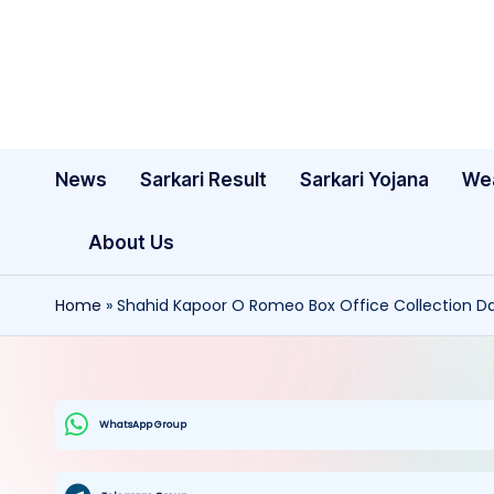
Skip
to
content
News
Sarkari Result
Sarkari Yojana
We
About Us
Home
»
Shahid Kapoor O Romeo Box Office Collection Day 3: संडे
WhatsApp Group