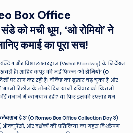
ro
u
o Box Office
n
 को मची धूम, ‘ओ रोमियो’ ने
d
ानिए कमाई का पूरा सच!
T
h
्टिंग और विशाल भारद्वाज (Vishal Bhardwaj) के निर्देशन
ुशखबरी है। शाहिद कपूर की नई फिल्म
‘ओ रोमियो’ (O
e
 दिलों पर राज कर रही है। वीकेंड का बुखार चढ़ चुका है और
W
ने अपनी रिलीज के तीसरे दिन यानी रविवार को कितनी
र्ड बनाने में कामयाब रही? या फिर इसकी रफ़्तार थम
o
rl
ेक्शन डे 3’ (O Romeo Box Office Collection Day 3)
d
्यूपेंसी, और दर्शकों की प्रतिक्रिया का गहरा विश्लेषण