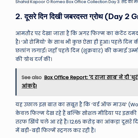
Shahid Kapoor O Romeo Box Office Collection Day 3: संडे को मची धूम, त
2. दूसरे दिन दिखी जबरदस्त ग्रोथ (Day 
आमतौर पर देखा जाता है कि अगर फिल्म का कंटेंट दमद
है। ‘ओ रोमियो’ के साथ भी कुछ ऐसा ही हुआ। पहले दिन 
छलांग लगाई। जहाँ पहले दिन (शुक्रवार) की कमाई उम्म
की ग्रोथ दर्ज की।
See also
Box Office Report: 'द राजा साब' ने दी '
आंकड़े!
यह उछाल इस बात का सबूत है कि ‘वर्ड ऑफ माउथ’ (Word 
केवल फिल्म देख रहे हैं बल्कि सोशल मीडिया पर इसकी त
तरफ खिंचे चले आ रहे हैं। 12.65 करोड़ का आंकड़ा दूस
में बड़ी-बड़ी फिल्में स्ट्रगल कर रही हैं।