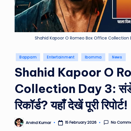
Shahid Kapoor O Romeo Box Office Collection Day 3: सं
Posted
Bappam
Entertainment
Ibomma
News
in
Shahid Kapoor O R
Collection Day 3: संडे क
रिकॉर्ड? यहाँ देखें पूरी रिपोर्ट!
No Comme
15 February 2026
Arvind Kumar
Posted
by