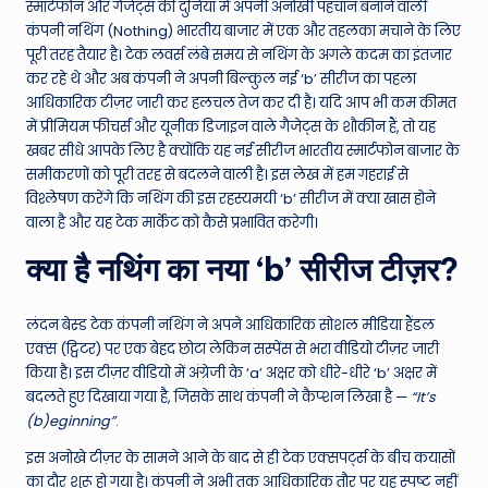
स्मार्टफोन और गैजेट्स की दुनिया में अपनी अनोखी पहचान बनाने वाली
e
कंपनी नथिंग (Nothing) भारतीय बाजार में एक और तहलका मचाने के लिए
पूरी तरह तैयार है। टेक लवर्स लंबे समय से नथिंग के अगले कदम का इंतजार
N
कर रहे थे और अब कंपनी ने अपनी बिल्कुल नई ‘b’ सीरीज का पहला
e
आधिकारिक टीज़र जारी कर हलचल तेज कर दी है। यदि आप भी कम कीमत
में प्रीमियम फीचर्स और यूनीक डिजाइन वाले गैजेट्स के शौकीन हैं, तो यह
w
खबर सीधे आपके लिए है क्योंकि यह नई सीरीज भारतीय स्मार्टफोन बाजार के
s
समीकरणों को पूरी तरह से बदलने वाली है। इस लेख में हम गहराई से
विश्लेषण करेंगे कि नथिंग की इस रहस्यमयी ‘b’ सीरीज में क्या खास होने
A
वाला है और यह टेक मार्केट को कैसे प्रभावित करेगी।
ro
क्या है नथिंग का नया ‘b’ सीरीज टीज़र?
u
n
लंदन बेस्ड टेक कंपनी नथिंग ने अपने आधिकारिक सोशल मीडिया हैंडल
d
एक्स (ट्विटर) पर एक बेहद छोटा लेकिन सस्पेंस से भरा वीडियो टीज़र जारी
किया है। इस टीज़र वीडियो में अंग्रेजी के ‘a’ अक्षर को धीरे-धीरे ‘b’ अक्षर में
T
बदलते हुए दिखाया गया है, जिसके साथ कंपनी ने कैप्शन लिखा है —
“It’s
h
(b)eginning”
.
e
इस अनोखे टीज़र के सामने आने के बाद से ही टेक एक्सपर्ट्स के बीच कयासों
का दौर शुरू हो गया है। कंपनी ने अभी तक आधिकारिक तौर पर यह स्पष्ट नहीं