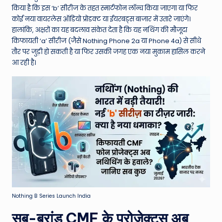
W
किया है कि इस ‘b’ सीरीज के तहत स्मार्टफोन लॉन्च किया जाएगा या फिर
o
कोई नया वायरलेस ऑडियो प्रोडक्ट या ईयरबड्स बाजार में उतारे जाएंगे।
हालांकि, अक्षरों का यह बदलाव संकेत देता है कि यह नथिंग की मौजूदा
rl
किफायती ‘a’ सीरीज (जैसे Nothing Phone 2a या Phone 4a) से सीधे
d
तौर पर जुड़ी हो सकती है या फिर उसकी जगह एक नया मुकाम हासिल करने
आ रही है।
Nothing B Series Launch India
सब-ब्रांड CMF के प्रोजेक्ट्स अब