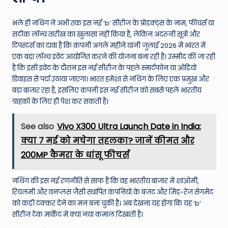
भले ही नथिंग ने अभी तक इस नई ‘b’ सीरीज के प्रोडक्ट्स के नाम, फीचर्स या
सटीक लॉन्च तारीख का खुलासा नहीं किया है, लेकिन अंदरूनी सूत्रों और
टिपस्टर्स का दावा है कि कंपनी अगले महीने यानी जुलाई 2026 में भारत में
एक बड़ा लॉन्च इवेंट आयोजित करने की योजना बना रही है। उम्मीद की जा रही
है कि इसी इवेंट के दौरान इस नई सीरीज के पहले स्मार्टफोन या ऑडियो
डिवाइस से पर्दा उठाया जाएगा। भारत हमेशा से नथिंग के लिए एक प्रमुख और
बड़ा बाजार रहा है, इसलिए कंपनी इस नई सीरीज को सबसे पहले भारतीय
ग्राहकों के लिए ही पेश कर सकती है।
See also
Vivo X300 Ultra Launch Date in India:
क्या 7 मई को मचेगा तहलका? जानें कीमत और
200MP कैमरा के धांसू फीचर्स
नथिंग की इस नई रणनीति से साफ है कि वह भारतीय बाजार में शाओमी,
रियलमी और वनप्लस जैसी स्थापित कंपनियों के बजट और मिड-रेंज सेगमेंट
को कड़ी टक्कर देने का मन बना चुकी है। अब देखना यह होगा कि यह ‘b’
सीरीज टेक मार्केट में क्या नया कमाल दिखाती है।