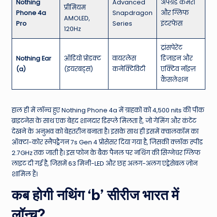
Nothing
Advanced
अपग्रेड कैमरा
प्रीमियम
Phone 4a
Snapdragon
और ग्लिफ
AMOLED,
Pro
Series
इंटरफेस
120Hz
ट्रांसपेरेंट
Nothing Ear
ऑडियो प्रोडक्ट
वायरलेस
डिजाइन और
(a)
(इयरबड्स)
कनेक्टिविटी
एक्टिव नॉइज़
कैंसलेशन
हाल ही में लॉन्च हुए Nothing Phone 4a में ग्राहकों को 4,500 nits की पीक
ब्राइटनेस के साथ एक बेहद शानदार डिस्प्ले मिलता है, जो गेमिंग और कंटेंट
देखने के अनुभव को बेहतरीन बनाता है। इसके साथ ही इसमें क्वालकॉम का
ऑक्टा-कोर स्नैपड्रैगन 7s Gen 4 प्रोसेसर दिया गया है, जिसकी क्लॉक स्पीड
2.7GHz तक जाती है। इस फोन के बैक पैनल पर नथिंग की सिग्नेचर ग्लिफ
लाइट दी गई है, जिसमें 63 मिनी-LED और छह अलग-अलग एड्रेसेबल ज़ोन
शामिल हैं।
कब होगी नथिंग ‘b’ सीरीज भारत में
लॉन्च?