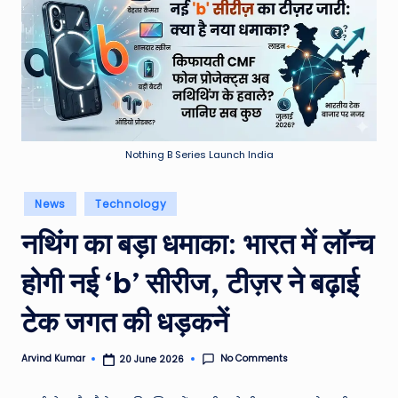
e
a
t
h
er
,
Nothing B Series Launch India
T
Posted
News
Technology
e
in
नथिंग का बड़ा धमाका: भारत में लॉन्च
c
h
होगी नई ‘b’ सीरीज, टीज़र ने बढ़ाई
&
टेक जगत की धड़कनें
M
o
No Comments
Arvind Kumar
20 June 2026
Posted
by
vi