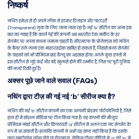
निष्कर्ष
नथिंग हमेशा से ही अपने लीक से हटकर डिजाइन और पारदर्शी
(Transparent) लुक के लिए जाना जाता रहा है। नई ‘b’ सीरीज का आना इस
बात का गवाह है कि कार्ल पेई की कंपनी अब भारतीय टेक मार्केट के हर
सेगमेंट पर अपना कब्जा जमाना चाहती है। सीएमएफ के प्रोजेक्ट्स को नथिंग
के बैनर तले लाना एक मास्टरस्ट्रोक साबित हो सकता है, जिससे बजट सेगमेंट
के ग्राहकों को भी प्रीमियम ब्रांड वैल्यू का अहसास होगा। अगले कुछ हफ्तों में
इस सीरीज से जुड़े कई और बड़े खुलासे होने की उम्मीद है, जिस पर पूरी दुनिया
की नजरें टिकी हुई हैं।
अक्सर पूछे जाने वाले सवाल (FAQs)
नथिंग द्वारा टीज़ की गई नई ‘b’ सीरीज क्या है?
नथिंग की नई ‘b’ सीरीज कंपनी का एक आगामी प्रोडक्ट पोर्टफोलियो है, जिसे
हाल ही में सोशल मीडिया पर टीज़ किया गया है। यह कंपनी की मौजूदा
प्रीमियम नंबर्ड सीरीज और किफायती ‘a’ सीरीज से अलग एक नए सेगमेंट के
रूप में आ सकती है। हालांकि कंपनी ने अभी यह साफ नहीं किया है कि इसके
तहत स्मार्टफोन लॉन्च होंगे या ईयरबड्स, लेकिन टीज़र वीडियो में ‘a’ को ‘b’ में