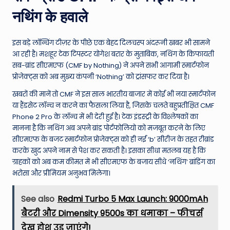
नथिंग के हवाले
इस बड़े लॉन्चिंग टीज़र के पीछे एक बेहद दिलचस्प अंदरूनी खबर भी सामने
आ रही है। मशहूर टेक टिपस्टर योगेश बरार के मुताबिक, नथिंग के किफायती
सब-ब्रांड सीएमएफ (CMF by Nothing) ने अपने सभी आगामी स्मार्टफोन
प्रोजेक्ट्स को अब मुख्य कंपनी ‘Nothing’ को ट्रांसफर कर दिया है।
खबरों की मानें तो CMF ने इस साल भारतीय बाजार में कोई भी नया स्मार्टफोन
या हैंडसेट लॉन्च न करने का फैसला लिया है, जिसके चलते बहुप्रतीक्षित CMF
Phone 2 Pro के लॉन्च में भी देरी हुई है। टेक इंडस्ट्री के विश्लेषकों का
मानना है कि नथिंग अब अपने ब्रांड पोर्टफोलियो को मजबूत करने के लिए
सीएमएफ के बजट स्मार्टफोन प्रोजेक्ट्स को ही नई ‘b’ सीरीज के तहत रीब्रांड
करके खुद अपने नाम से पेश कर सकती है। इसका सीधा मतलब यह है कि
ग्राहकों को अब कम कीमत में भी सीएमएफ के बजाय सीधे ‘नथिंग’ ब्रांडिंग का
भरोसा और प्रीमियम अनुभव मिलेगा।
See also
Redmi Turbo 5 Max Launch: 9000mAh
बैटरी और Dimensity 9500s का धमाका – फीचर्स
देख होश उड़ जाएंगे!