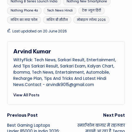
Nothing B Series Launch India
Nothing New Smartphone
Nothing Phone 4a
Tech News Hindi
टेक न्यूज हिंदी
नथिंग का नया फोन
नथिंग बी सीरीज
मोबाइल लॉन्च 2026
Last updated on 20 June 2026
Arvind Kumar
WittyFlick: Tech News, Sarkari Result, Entertainment,
And Tips Sarkari Result, Sarkari Exam, Kalyan Chart,
Ibomma, Tech News, Entertainment, Automobile,
Recharge Plan, Tips And Tricks And Latest Hindi
News.Contact - arvindk9015@gmail.com
View All Posts
Post
Previous Post
Next Post
Best Gaming Laptops
स्मार्टफोन बाजार में तहलका
navigation
Under 85000 in India 2026:
मचाने आ रहा है Tecno