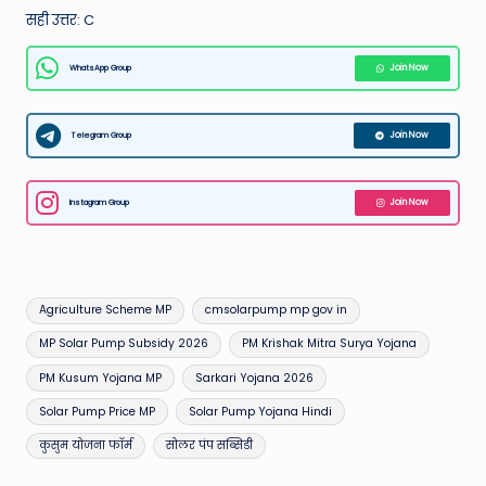
सही उत्तर: C
WhatsApp Group
Join Now
Telegram Group
Join Now
Instagram Group
Join Now
Tags:
Agriculture Scheme MP
cmsolarpump mp gov in
MP Solar Pump Subsidy 2026
PM Krishak Mitra Surya Yojana
PM Kusum Yojana MP
Sarkari Yojana 2026
Solar Pump Price MP
Solar Pump Yojana Hindi
कुसुम योजना फॉर्म
सोलर पंप सब्सिडी