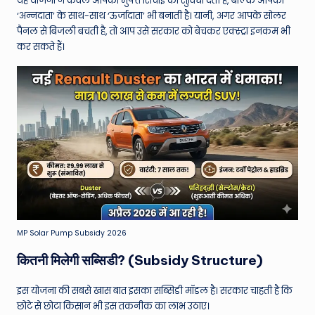
W
यह योजना न केवल आपको मुफ्त सिंचाई की सुविधा देती है, बल्कि आपको
‘अन्नदाता’ के साथ-साथ ‘ऊर्जादाता’ भी बनाती है। यानी, अगर आपके सोलर
o
पैनल से बिजली बचती है, तो आप उसे सरकार को बेचकर एक्स्ट्रा इनकम भी
rl
कर सकते हैं।
d
MP Solar Pump Subsidy 2026
कितनी मिलेगी सब्सिडी? (Subsidy Structure)
इस योजना की सबसे खास बात इसका सब्सिडी मॉडल है। सरकार चाहती है कि
छोटे से छोटा किसान भी इस तकनीक का लाभ उठाए।