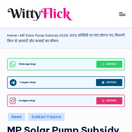
Skip
W
WittyFlick:
to
Latest
content
it
Weather,
Home
»
MP Solar Pump Subsidy 2026: 90% सब्सिडी पर पाएं सोलर पंप, बिजली
ty
Tech
बिल से आजादी और कमाई का मौका!
&
Fl
Movie
ic
News
WhatsApp Group
Join Now
k:
Around
The
L
World
Telegram Group
Join Now
a
t
Instagram Group
Join Now
e
st
Posted
News
Sarkari Yojana
in
W
MP Solar Pump Subsidy