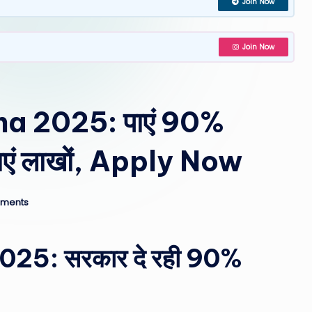
Join Now
st
W
Join Now
e
a
a 2025: पाएं 90%
th
माएं लाखों, Apply Now
er
,
ments
T
e
ा 2025: सरकार दे रही 90%
c
h