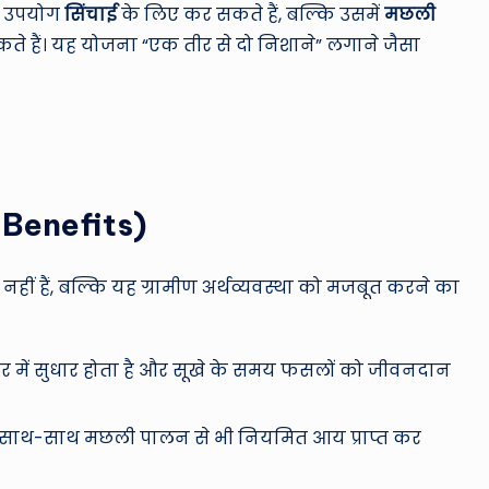
ro
ा उपयोग
सिंचाई
के लिए कर सकते हैं, बल्कि उसमें
मछली
u
े हैं। यह योजना “एक तीर से दो निशाने” लगाने जैसा
n
d
T
ey Benefits)
h
e
 हैं, बल्कि यह ग्रामीण अर्थव्यवस्था को मजबूत करने का
W
o
तर में सुधार होता है और सूखे के समय फसलों को जीवनदान
rl
ाथ-साथ मछली पालन से भी नियमित आय प्राप्त कर
d