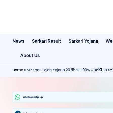
Skip
to
content
News
Sarkari Result
Sarkari Yojana
We
About Us
Home
»
MP Khet Talab Yojana 2025: पाएं 90% सब्सिडी, मछली
WhatsApp Group