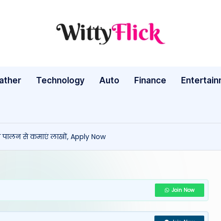
W
WittyFlick:
Latest
it
Weather,
ather
Technology
Auto
ty
Finance
Entertai
Tech
&
Fl
Movie
ic
News
 पालन से कमाएं लाखों, Apply Now
Around
k:
The
L
World
a
Join Now
te