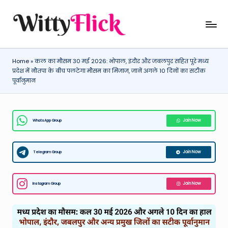
Skip
W
WittyFlick:
to
Latest
content
it
Weather,
Home
»
कल का मौसम 30 मई 2026: भोपाल, इंदौर और जबलपुर सहित पूरे मध्य
ty
Tech
प्रदेश में नौतपा के बीच पलटेगा मौसम का मिजाज, जानें अगले 10 दिनों का सटीक
&
Fl
पूर्वानुमान
Movie
ic
News
k:
Around
WhatsApp Group
Join Now
The
L
World
a
Telegram Group
Join Now
t
e
Instagram Group
Join Now
st
W