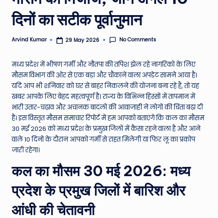
e
दिनों का सटीक पूर्वानुमान
N
No Comments
Arvind Kumar
29 May 2026
e
Posted
by
w
मध्य प्रदेश में भीषण गर्मी और नौतपा की तपिश झेल रहे नागरिकों के लिए
s
मौसम विभाग की ओर से एक बड़ा और चौंकाने वाला अपडेट सामने आया है।
यदि आप भी शनिवार को घर से बाहर निकलने की योजना बना रहे हैं, तो यह
A
खबर आपके लिए बेहद महत्वपूर्ण है। राज्य के विभिन्न हिस्सों में तापमान में
ro
भारी उतार-चढ़ाव और अचानक बादलों की आवाजाही ने लोगों की चिंता बढ़ा दी
है। इस विस्तृत मौसम समाचार रिपोर्ट में हम आपको बताएंगे कि कल का मौसम
u
30 मई 2026 को मध्य प्रदेश के प्रमुख जिलों में कैसा रहने वाला है और आने
n
वाले 10 दिनों के दौरान आपको गर्मी से राहत मिलेगी या फिर लू का प्रकोप
जारी रहेगा।
d
कल का मौसम 30 मई 2026: मध्य
T
h
प्रदेश के प्रमुख जिलों में बारिश और
e
आंधी की चेतावनी