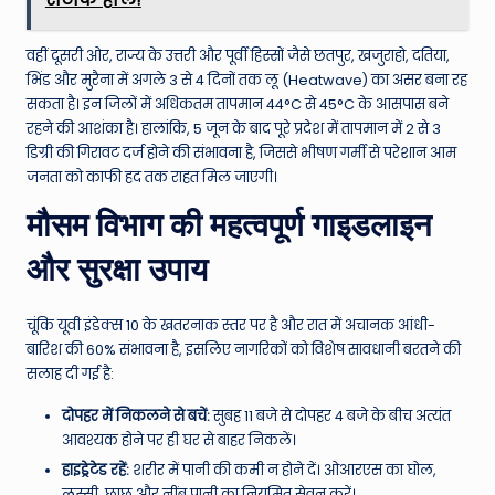
वहीं दूसरी ओर, राज्य के उत्तरी और पूर्वी हिस्सों जैसे छतपुर, खजुराहो, दतिया,
भिंड और मुरैना में अगले 3 से 4 दिनों तक लू (Heatwave) का असर बना रह
सकता है। इन जिलों में अधिकतम तापमान 44°C से 45°C के आसपास बने
रहने की आशंका है। हालांकि, 5 जून के बाद पूरे प्रदेश में तापमान में 2 से 3
डिग्री की गिरावट दर्ज होने की संभावना है, जिससे भीषण गर्मी से परेशान आम
जनता को काफी हद तक राहत मिल जाएगी।
मौसम विभाग की महत्वपूर्ण गाइडलाइन
और सुरक्षा उपाय
चूंकि यूवी इंडेक्स 10 के खतरनाक स्तर पर है और रात में अचानक आंधी-
बारिश की 60% संभावना है, इसलिए नागरिकों को विशेष सावधानी बरतने की
सलाह दी गई है:
दोपहर में निकलने से बचें:
सुबह 11 बजे से दोपहर 4 बजे के बीच अत्यंत
आवश्यक होने पर ही घर से बाहर निकलें।
हाइड्रेटेड रहें:
शरीर में पानी की कमी न होने दें। ओआरएस का घोल,
लस्सी, छाछ और नींबू पानी का नियमित सेवन करें।