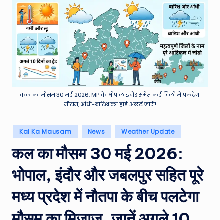
e
a
t
h
er
,
कल का मौसम 30 मई 2026: MP के भोपाल इंदौर समेत कई जिलों में पलटेगा
T
मौसम, आंधी-बारिश का हाई अलर्ट जारी!
e
Posted
Kal Ka Mausam
News
Weather Update
c
in
कल का मौसम 30 मई 2026:
h
&
भोपाल, इंदौर और जबलपुर सहित पूरे
M
मध्य प्रदेश में नौतपा के बीच पलटेगा
o
मौसम का मिजाज, जानें अगले 10
vi