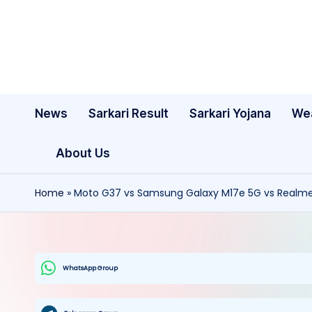
Skip
to
content
News
Sarkari Result
Sarkari Yojana
We
About Us
Home
»
Moto G37 vs Samsung Galaxy M17e 5G vs Realme P4 L
WhatsApp Group