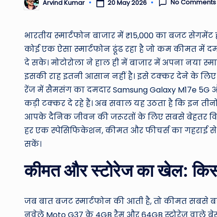
No Comments
20 May 2026
Arvind Kumar
Posted
by
भारतीय स्मार्टफोन बाजार में ₹15,000 का बजट सेगमेंट हमे
कोई एक ऐसा स्मार्टफोन ढूंढ रहा है जो कम कीमत में दमद
दे सके। मोटोरोला ने हाल ही में बाजार में अपना नया
इसकी राह इतनी आसान नहीं है। इसे टक्कर देने के लिए ब
रेंज में सैमसंग का दमदार Samsung Galaxy M17e 5G
कड़ी टक्कर दे रहे हैं। अब सवाल यह उठता है कि इन तीन
आपके दैनिक जीवन की जरूरतों के लिए सबसे बेहतर विकल
हर एक स्पेसिफिकेशन, कीमत और फीचर्स का गहराई से 
सकें।
कीमत और स्टोरेज का खेल: किस
जब बात बजट स्मार्टफोन की आती है, तो कीमत सबसे बड़
नवेले Moto G37 के 4GB रैम और 64GB स्टोरेज वाले बेस