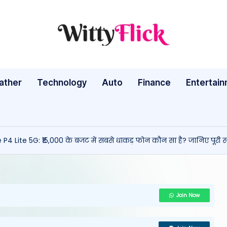
W
WittyFlick:
Latest
it
Weather,
ather
Technology
Auto
ty
Finance
Entertai
Tech
&
Fl
Movie
ic
News
ite 5G: ₹15,000 के बजट में सबसे धाकड़ फोन कौन सा है? जानिए पूरी सच
Around
k:
The
L
World
a
Join Now
te