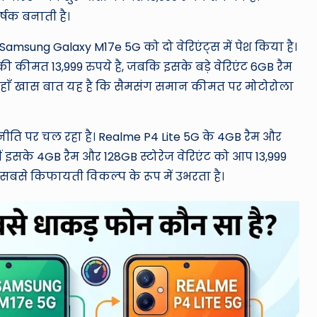
षक बनाती है।
Samsung Galaxy M17e 5G को दो वेरिएंट्स में पेश किया है।
 कीमत 13,999 रुपये है, जबकि इसके बड़े वेरिएंट 6GB रैम
 यहाँ खास बात यह है कि सैमसंग समान कीमत पर मोटोरोला
 नीति पर चल रहा है। Realme P4 Lite 5G के 4GB रैम और
हीं इसके 4GB रैम और 128GB स्टोरेज वेरिएंट को आप 13,999
ी सबसे किफायती विकल्प के रूप में उभरता है।