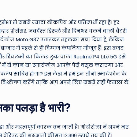
ro
u
शा से सबसे ज्यादा लोकप्रिय और प्रतिस्पर्धी रहा है। हर
n
ार प्रोसेसर, जबर्दस्त डिस्प्ले और दिनभर चलने वाली बैटरी
d
 स्मार्टफोन Moto G37 उतारकर तहलका मचा दिया है, लेकिन
ाजार में पहले से ही दिग्गज कंपनियां मौजूद हैं। इस बजट
T
 और रियलमी का किलर लुक वाला Realme P4 Lite 5G इसे
h
ों में से कौन सा स्मार्टफोन आपके पैसे वसूल कराएगा और
्प साबित होगा? इस लेख में हम इन तीनों स्मार्टफोन के
e
विश्लेषण करेंगे ताकि आप अपने लिए सबसे सही फैसला ले
W
o
का पलड़ा है भारी?
rl
ा और महत्वपूर्ण कारक बन जाती है। मोटोरोला ने अपने नए
d
 वेरिएंट की शुरुआती कीमत 13,999 रुपये तय की है।