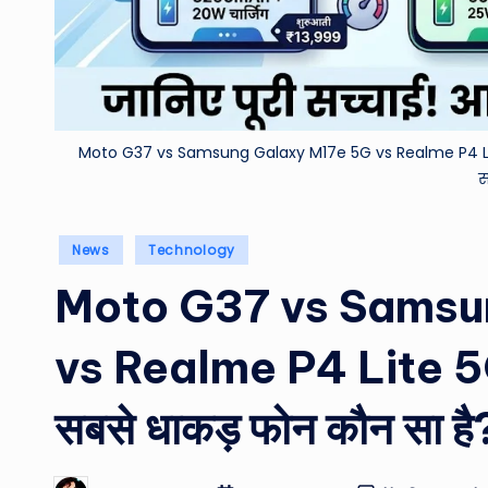
Moto G37 vs Samsung Galaxy M17e 5G vs Realme P4 Lite 5
स
Posted
News
Technology
in
Moto G37 vs Samsu
vs Realme P4 Lite 5G
सबसे धाकड़ फोन कौन सा है?