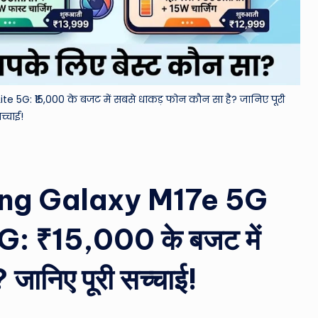
&
M
o
G: ₹15,000 के बजट में सबसे धाकड़ फोन कौन सा है? जानिए पूरी
vi
च्चाई!
e
N
ng Galaxy M17e 5G
e
w
: ₹15,000 के बजट में
s
 जानिए पूरी सच्चाई!
A