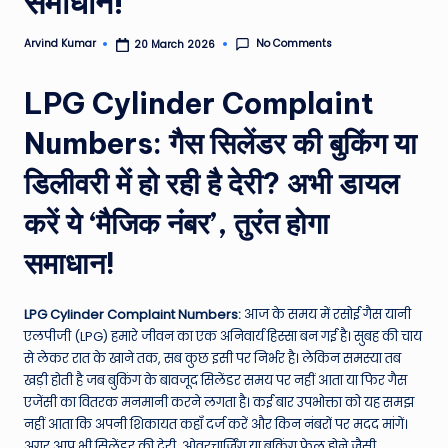
समाधान!
e
No Comments
Arvind Kumar
20 March 2026
Posted
N
by
e
LPG Cylinder Complaint
w
Numbers: गैस सिलेंडर की बुकिंग या
s
डिलीवरी में हो रही है देरी? अभी डायल
A
करें ये ‘मैजिक नंबर’, तुरंत होगा
ro
u
समाधान!
n
LPG Cylinder Complaint Numbers:
आज के समय में रसोई गैस यानी
d
एलपीजी (LPG) हमारे जीवन का एक अनिवार्य हिस्सा बन गई है। सुबह की चाय
T
से लेकर रात के खाने तक, सब कुछ इसी पर निर्भर है। लेकिन समस्या तब
खड़ी होती है जब बुकिंग के बावजूद सिलेंडर समय पर नहीं आता या फिर गैस
h
एजेंसी का वितरक मनमानी करने लगता है। कई बार उपभोक्ता को यह समझ
e
नहीं आता कि अपनी शिकायत कहाँ दर्ज करें और किन नंबरों पर मदद मांगें।
अगर आप भी सिलेंडर की देरी, ओवरचार्जिंग या बुकिंग फेल होने जैसी