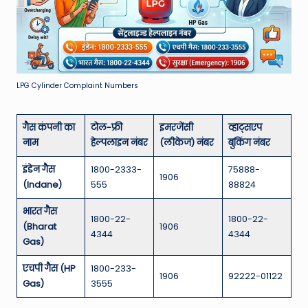
LPG Cylinder Complaint Numbers
गैस कंपनी का
टोल-फ्री
इमरजेंसी
व्हाट्सएप
नाम
हेल्पलाइन नंबर
(लीकेज) नंबर
बुकिंग नंबर
इंडेन गैस
1800-2333-
75888-
1906
(Indane)
555
88824
भारत गैस
1800-22-
1800-22-
(Bharat
1906
4344
4344
Gas)
एचपी गैस (HP
1800-233-
1906
92222-01122
Gas)
3555