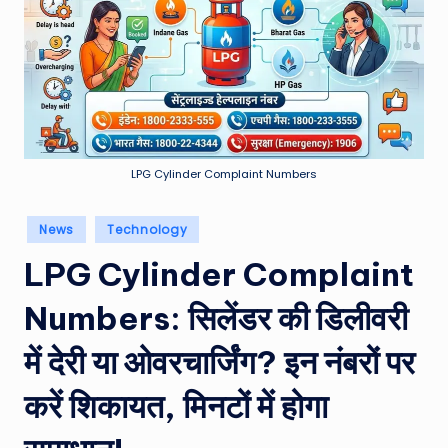
e
a
t
h
er
,
LPG Cylinder Complaint Numbers
T
Posted
News
Technology
e
in
LPG Cylinder Complaint
c
h
Numbers: सिलेंडर की डिलीवरी
&
में देरी या ओवरचार्जिंग? इन नंबरों पर
M
करें शिकायत, मिनटों में होगा
o
vi