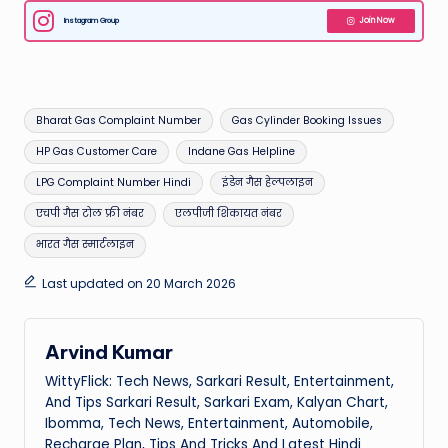
Instagram Group
Join Now
Tags:
Bharat Gas Complaint Number
Gas Cylinder Booking Issues
HP Gas Customer Care
Indane Gas Helpline
LPG Complaint Number Hindi
इंडेन गैस हेल्पलाइन
एचपी गैस टोल फ्री नंबर
एलपीजी शिकायत नंबर
भारत गैस स्मार्टलाइन
Last updated on 20 March 2026
Arvind Kumar
WittyFlick: Tech News, Sarkari Result, Entertainment,
And Tips Sarkari Result, Sarkari Exam, Kalyan Chart,
Ibomma, Tech News, Entertainment, Automobile,
Recharge Plan, Tips And Tricks And Latest Hindi