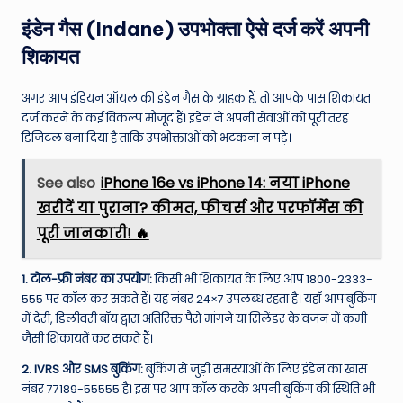
इंडेन गैस (Indane) उपभोक्ता ऐसे दर्ज करें अपनी
शिकायत
अगर आप इंडियन ऑयल की इंडेन गैस के ग्राहक हैं, तो आपके पास शिकायत
दर्ज करने के कई विकल्प मौजूद हैं। इंडेन ने अपनी सेवाओं को पूरी तरह
डिजिटल बना दिया है ताकि उपभोक्ताओं को भटकना न पड़े।
See also
iPhone 16e vs iPhone 14: नया iPhone
खरीदें या पुराना? कीमत, फीचर्स और परफॉर्मेंस की
पूरी जानकारी! 🔥
1. टोल-फ्री नंबर का उपयोग:
किसी भी शिकायत के लिए आप 1800-2333-
555 पर कॉल कर सकते हैं। यह नंबर 24×7 उपलब्ध रहता है। यहाँ आप बुकिंग
में देरी, डिलीवरी बॉय द्वारा अतिरिक्त पैसे मांगने या सिलेंडर के वजन में कमी
जैसी शिकायतें कर सकते हैं।
2. IVRS और SMS बुकिंग:
बुकिंग से जुड़ी समस्याओं के लिए इंडेन का खास
नंबर 77189-55555 है। इस पर आप कॉल करके अपनी बुकिंग की स्थिति भी