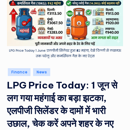
e
a
t
h
er
,
LPG Price Today 1 June: एलपीजी सिलेंडर हुआ ₹42 महंगा, देखें दिल्ली से लखनऊ
तक घरेलू और कमर्शियल गैस के नए रेट्स
T
e
Posted
Finance
News
in
c
LPG Price Today: 1 जून से
h
लग गया महंगाई का बड़ा झटका,
&
M
एलपीजी सिलेंडर के दामों में भारी
o
उछाल, चेक करें अपने शहर के नए
vi