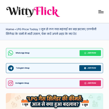
Skip
W
WittyFlick:
to
Latest
content
it
Weather,
Home
»
LPG Price Today: 1 जून से लग गया महंगाई का बड़ा झटका, एलपीजी
ty
Tech
सिलेंडर के दामों में भारी उछाल, चेक करें अपने शहर के नए रेट
&
Fl
Movie
ic
News
WhatsApp Group
Join Now
k:
Around
The
L
World
Telegram Group
Join Now
a
t
Instagram Group
Join Now
e
st
W