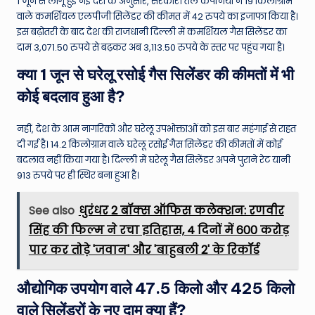
1 जून से लागू हुई नई दरों के अनुसार, सरकारी तेल कंपनियों ने 19 किलोग्राम
वाले कमर्शियल एलपीजी सिलेंडर की कीमत में 42 रुपये का इजाफा किया है।
इस बढ़ोतरी के बाद देश की राजधानी दिल्ली में कमर्शियल गैस सिलेंडर का
दाम 3,071.50 रुपये से बढ़कर अब 3,113.50 रुपये के स्तर पर पहुंच गया है।
क्या 1 जून से घरेलू रसोई गैस सिलेंडर की कीमतों में भी
कोई बदलाव हुआ है?
नहीं, देश के आम नागरिकों और घरेलू उपभोक्ताओं को इस बार महंगाई से राहत
दी गई है। 14.2 किलोग्राम वाले घरेलू रसोई गैस सिलेंडर की कीमतों में कोई
बदलाव नहीं किया गया है। दिल्ली में घरेलू गैस सिलेंडर अपने पुराने रेट यानी
913 रुपये पर ही स्थिर बना हुआ है।
See also
धुरंधर 2 बॉक्स ऑफिस कलेक्शन: रणवीर
सिंह की फिल्म ने रचा इतिहास, 4 दिनों में 600 करोड़
पार कर तोड़े 'जवान' और 'बाहुबली 2' के रिकॉर्ड
औद्योगिक उपयोग वाले 47.5 किलो और 425 किलो
वाले सिलेंडरों के नए दाम क्या हैं?