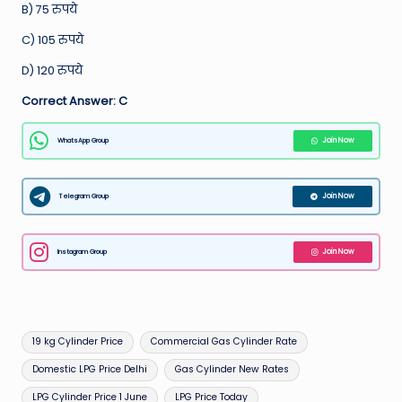
B) 75 रुपये
C) 105 रुपये
D) 120 रुपये
Correct Answer: C
WhatsApp Group
Join Now
Telegram Group
Join Now
Instagram Group
Join Now
Tags:
19 kg Cylinder Price
Commercial Gas Cylinder Rate
Domestic LPG Price Delhi
Gas Cylinder New Rates
LPG Cylinder Price 1 June
LPG Price Today