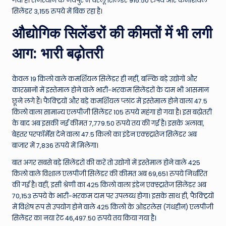
गया है। राजस्थान के जयपुर में घरेलू सिलेंडर 916.50 रुपये और कमर्शियल
सिलेंडर 3,155 रुपये में बिक रहा है।
औद्योगिक सिलेंडरों की कीमतों में भी लगी
आग: भारी बढ़ोतरी
केवल 19 किलो वाले कमर्शियल सिलेंडर ही नहीं, बल्कि बड़े उद्योगों और
कारखानों में इस्तेमाल होने वाले भारी-भरकम सिलेंडरों के दाम भी आसमान
छूने लगे हैं। फैक्ट्रियों और बड़े कमर्शियल प्लांट में इस्तेमाल होने वाला 47.5
किलो वाला सामान्य एलपीजी सिलेंडर 105 रुपये महंगा हो गया है। इस बढ़ोतरी
के बाद अब इसकी नई कीमत 7,779.50 रुपये तय की गई है। इसके अलावा,
बेहतर परफॉर्मेंस देने वाला 47.5 किलो का इंडेन एक्स्ट्रातेज सिलेंडर अब
बाजार में 7,836 रुपये में मिलेगा।
बात अगर सबसे बड़े सिलेंडरों की करें तो उद्योगों में इस्तेमाल होने वाले 425
किलो वाले विशाल एलपीजी सिलेंडर की कीमत अब 69,651 रुपये निर्धारित
की गई है। वहीं, इसी श्रेणी का 425 किलो वाला इंडेन एक्स्ट्रातेज सिलेंडर अब
70,153 रुपये के भारी-भरकम दाम पर उपलब्ध होगा। इसके साथ ही, फैक्ट्रियों
में विशेष रूप से उपयोग होने वाले 425 किलो के ओडरलेस (गंधहीन) एलपीजी
सिलेंडर का नया रेट 46,497.50 रुपये तय किया गया है।