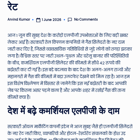
रेट
e
N
No Comments
Arvind Kumar
1 June 2026
Posted
by
e
आज 1 जून की सुबह देश के करोड़ों एलपीजी उपभोक्ताओं के लिए बड़ी खबर
w
लेकर आई है। सरकारी तेल विपणन कंपनियों ने गैस सिलेंडरों के नए दाम
s
जारी कर दिए हैं, जिससे व्यावसायिक गतिविधियों से जुड़े लोगों को तगड़ा झटका
लगा है। वैश्विक स्तर पर जारी उथल-पुथल और घरेलू बाजार की परिस्थितियों
A
के बीच, कमर्शियल एलपीजी सिलेंडर की कीमतों में सीधे 42 रुपये की
ro
बढ़ोतरी कर दी गई है। इस बड़े बदलाव के बाद देश के अलग-अलग राज्यों और
महानगरों में गैस की कीमतों में बड़ा उलटफेर देखने को मिल रहा है। आज हम
u
इस विशेष विश्लेषण में विस्तार से जानेंगे कि इस नई बढ़ोतरी के बाद आपकी
n
जेब पर कितना असर पड़ने वाला है और आपके शहर में रसोई गैस की ताजा
कीमतें क्या हैं।
d
देश में बढ़े कमर्शियल एलपीजी के दाम
T
h
सरकारी ऑयल मार्केटिंग कंपनी इंडेन ने आज सुबह जैसे ही एलपीजी सिलेंडरों
e
के नए रेट जारी किए, व्यापारियों और होटल-रेस्टोरेंट संचालकों के होश उड़