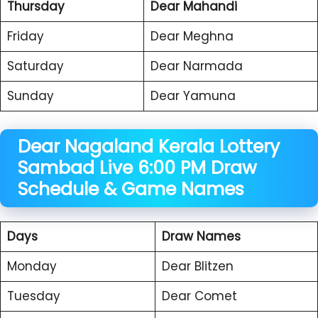
Thursday
Dear Mahandi
Friday
Dear Meghna
Saturday
Dear Narmada
Sunday
Dear Yamuna
Dear Nagaland Kerala
Lottery
Sambad Live 6:00 PM Draw
Schedule & Game Names
Days
Draw Names
Monday
Dear Blitzen
Tuesday
Dear Comet