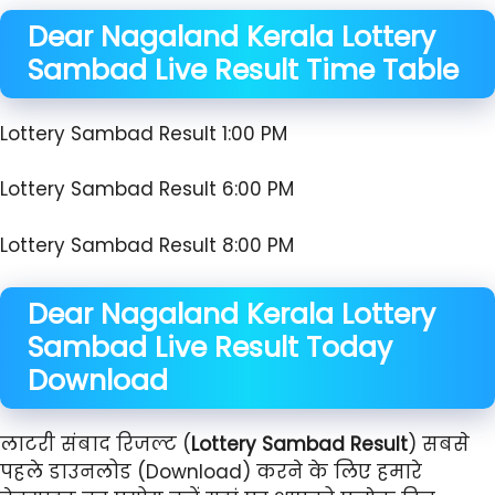
Dear Nagaland Kerala
Lottery
Sambad Live Result Time Table
Lottery Sambad Result 1:00 PM
Lottery Sambad Result 6:00 PM
Lottery Sambad Result 8:00 PM
Dear Nagaland Kerala
Lottery
Sambad Live Result Today
Download
लाटरी संबाद रिजल्ट (
Lottery Sambad Result
) सबसे
पहले डाउनलोड (Download) करने के लिए हमारे