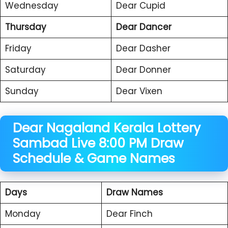
Wednesday
Dear Cupid
Thursday
Dear Dancer
Friday
Dear Dasher
Saturday
Dear Donner
Sunday
Dear Vixen
Dear Nagaland Kerala
Lottery
Sambad Live 8:00 PM Draw
Schedule & Game Names
Days
Draw Names
Monday
Dear Finch