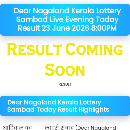
Dear Nagaland Kerala
Lottery
Sambad Live Evening Today
Result
23 June
2026
8:00PM
RESULT
Dear Nagaland Kerala Lottery
Sambad Today Result Highlights
आर्टिकल का
लाटरी संबाद (Dear Nagaland