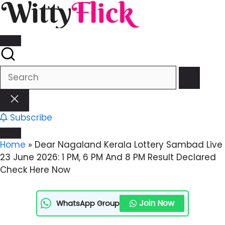
Skip
WittyFlick:
to
Latest
content
Weather,
WittyFlick:
Tech
Latest
&
Weather,
Movie
Tech
News
&
Around
Movie
The
News
Subscribe
World
Around
The
Home
»
Dear Nagaland Kerala Lottery Sambad Live
World
23 June 2026: 1 PM, 6 PM And 8 PM Result Declared
Check Here Now
Join Now
WhatsApp Group