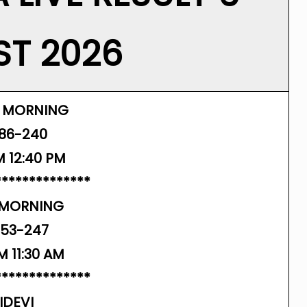
T 2026
 MORNING
-86-240
M 12:40 PM
**************
 MORNING
-53-247
M 11:30 AM
**************
IDEVI