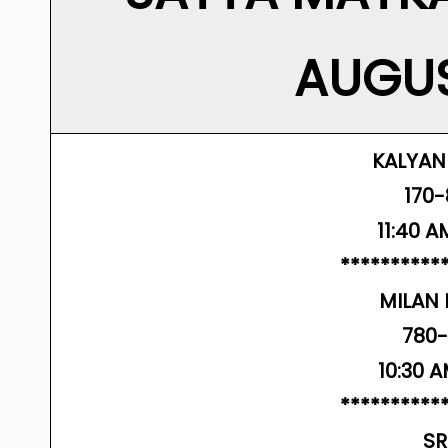
AUGUS
KALYAN
170
11:40 A
**********
MILAN
780
10:30 A
**********
SR