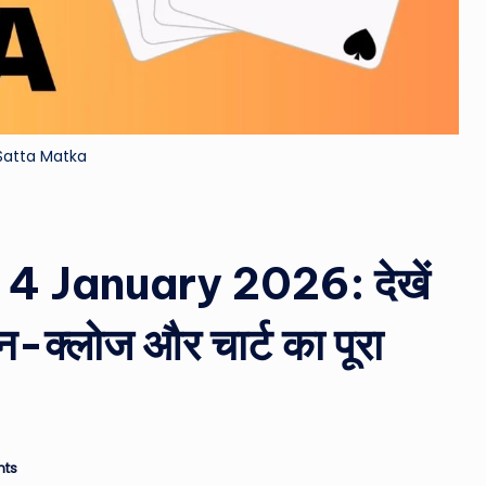
&
M
o
Satta Matka
vi
e
N
 January 2026: देखें
e
क्लोज और चार्ट का पूरा
w
s
A
ts