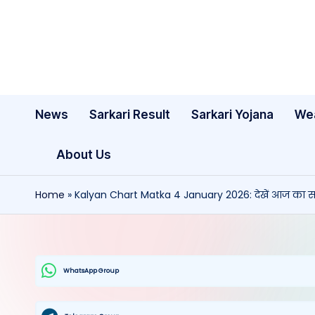
Skip
to
content
News
Sarkari Result
Sarkari Yojana
We
About Us
Home
»
Kalyan Chart Matka 4 January 2026: देखें आज का सट
WhatsApp Group