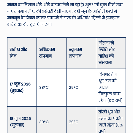
मौसम का मिजाज धीरे-धीरे करवट लेने जा रहा है। शुरुआती कुछ दिनों तक
जहां तापमान में हल्की बढ़ोतरी देखी जाएगी, वहीं जून के आखिरी हफ्ते में
मानसून के दोबारा रफ्तार पकड़ने से राज्य के अधिकांश हिस्सों में झमाझम
बारिश का दौर शुरू हो जाएगा।
मौसम की
तारीख और
अधिकतम
न्यूनतम
स्थिति और
दिन
तापमान
तापमान
बारिश की
संभावना
दिनभर तेज
धूप, रात को
17 जून 2026
38°C
29°C
आसमान
(बुधवार)
बिल्कुल साफ
रहेगा (0% वर्षा)
तीखी धूप और
18 जून 2026
उमस का प्रकोप
39°C
29°C
(गुरुवार)
जारी रहेगा (0%
वर्षा)