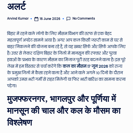
अलर्ट
e
N
No Comments
Arvind Kumar
16 June 2026
Posted
by
e
बिहार में रहने वाले लोगों के लिए मौसम विभाग की तरफ से एक बेहद
w
महत्वपूर्ण अपडेट सामने आया है। अगर आप कल किसी जरूरी काम से घर से
s
बाहर निकलने की योजना बना रहे हैं, तो यह खबर सिर्फ और सिर्फ आपके लिए
है। उत्तर से लेकर दक्षिण बिहार के जिलों में मानसून की रफ्तार और पुरवा
A
हवाओं के प्रभाव के कारण मौसम का मिजाज पूरी तरह बदलने वाला है। इस पूरे
ro
लेख में हम विस्तार से चर्चा करेंगे कि
कल का मौसम 17 जून 2026
को राज्य
के प्रमुख जिलों में कैसा रहने वाला है और आने वाले अगले 10 दिनों के दौरान
u
आपको उमस भरी गर्मी से राहत मिलेगी या फिर भारी बारिश का सामना करना
n
पड़ेगा।
d
मुजफ्फरनगर, भागलपुर और पूर्णिया में
T
मानसून की चाल और कल के मौसम का
h
विश्लेषण
e