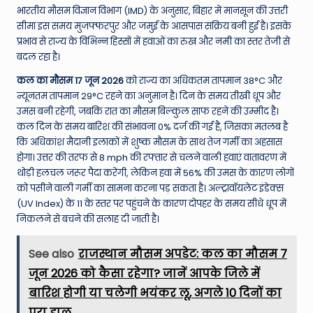
W
भारतीय मौसम विज्ञान विभाग (IMD) के अनुसार, बिहार में मानसून की उत्तरी
o
सीमा इस समय मुजफ्फरपुर और जमुई के आसपास सक्रिय बनी हुई है। इसके
प्रभाव से राज्य के विभिन्न हिस्सों में हवाओं का रुख और नमी का स्तर तेजी से
rl
बदल रहा है।
d
कल का मौसम 17 जून 2026
को राज्य का अधिकतम तापमान 38°C और
न्यूनतम तापमान 29°C रहने का अनुमान है। दिन के समय तीखी धूप और
उमस बनी रहेगी, जबकि रात का मौसम बिल्कुल साफ रहने की उम्मीद है।
कल दिन के समय बारिश की संभावना 0% दर्ज की गई है, जिसका मतलब है
कि अधिकांश मैदानी इलाकों में शुष्क मौसम के साथ तेज गर्मी का अहसास
होगा। उत्तर की तरफ से 8 mph की रफ्तार से चलने वाली हवाएं वातावरण में
थोड़ी हलचल जरूर पैदा करेंगी, लेकिन हवा में 56% की उमस के कारण लोगों
को पसीने वाली गर्मी का सामना करना पड़ सकता है। अल्ट्रावॉयलेट इंडेक्स
(UV Index) के 11 के स्तर पर पहुंचने के कारण दोपहर के समय सीधे धूप में
निकलने से बचने की सलाह दी जाती है।
See also
राजस्थान मौसम अपडेट: कल का मौसम 7
जून 2026 को कैसा रहेगा? जानें आपके जिले में
बारिश होगी या चलेगी भयंकर लू, अगले 10 दिनों का
पूरा हाल