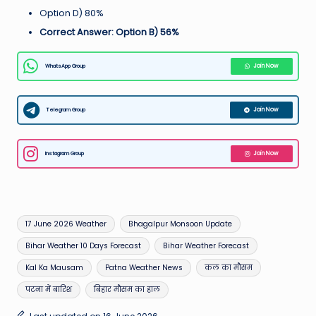
Option D) 80%
Correct Answer: Option B) 56%
WhatsApp Group
Join Now
Telegram Group
Join Now
Instagram Group
Join Now
Tags:
17 June 2026 Weather
Bhagalpur Monsoon Update
Bihar Weather 10 Days Forecast
Bihar Weather Forecast
Kal Ka Mausam
Patna Weather News
कल का मौसम
पटना में बारिश
बिहार मौसम का हाल