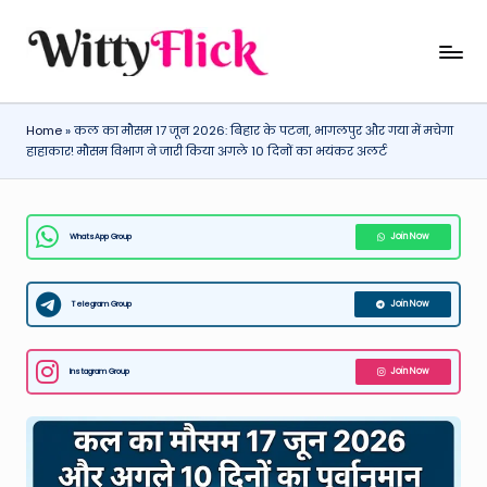
Skip
W
WittyFlick:
to
Latest
content
it
Weather,
Home
»
कल का मौसम 17 जून 2026: बिहार के पटना, भागलपुर और गया में मचेगा
ty
Tech
हाहाकार! मौसम विभाग ने जारी किया अगले 10 दिनों का भयंकर अलर्ट
&
Fl
Movie
ic
News
WhatsApp Group
Join Now
k:
Around
The
L
World
Telegram Group
Join Now
a
t
Instagram Group
Join Now
e
st
W