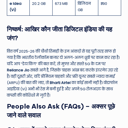
e Idea
20.2 GB
673 MB
बिलियन
₹ 190
(Vi)
GB
निष्कर्ष: आखिर कौन जीता डिजिटल इंडिया की यह
जंग?
वित्त वर्ष 2025-26 की चौथी तिमाही के इन आंकड़ों से यह पूरी तरह साफ हो
गया है कि भारतीय टेलीकॉम बाजार दो अलग-अलग ध्रुवों पर काम कर रहा है।
यदि आप “डेटा किंग” की बात करें, तो मुफ्त और सस्ते 5G के दम पर
Reliance Jio
सबसे आगे है, जिसके ग्राहक आंख बंद करके इंटरनेट उड़ा रहे
हैं। वहीं दूसरी ओर, यदि प्रीमियम ग्राहकों और प्रति यूजर सबसे ज्यादा कमाई
(ARPU) की बात की जाए, तो
Bharti Airtel
का कोई सानी नहीं है। वोडाफोन
आइडिया (Vi) अभी भी रेस में बनी हुई है और अपने 5G रोलआउट के साथ
वापसी की कोशिशों में जुटी है।
People Also Ask (FAQs) – अक्सर पूछे
जाने वाले सवाल