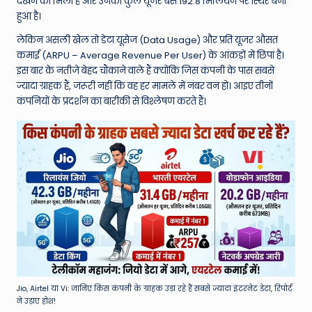
W
देखने को मिला है और उनका कुल यूजर बेस 192.8 मिलियन पर स्थिर बना
हुआ है।
o
लेकिन असली खेल तो डेटा यूसेज (Data Usage) और प्रति यूजर औसत
rl
कमाई (ARPU – Average Revenue Per User) के आंकड़ों में छिपा है।
d
इस बार के नतीजे बेहद चौंकाने वाले हैं क्योंकि जिस कंपनी के पास सबसे
ज्यादा ग्राहक हैं, जरूरी नहीं कि वह हर मामले में नंबर वन हो। आइए तीनों
कंपनियों के प्रदर्शन का बारीकी से विश्लेषण करते हैं।
Jio, Airtel या Vi: जानिए किस कंपनी के ग्राहक उड़ा रहे हैं सबसे ज्यादा इंटरनेट डेटा, रिपोर्ट
ने उड़ाए होश!