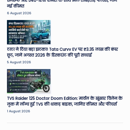
सनरूफ और 540-डिग्री कैमरा के साथ मिले ताबड़तोड़ फीचर्स, जानें
नई कीमत
6 August 2026
टाटा ने दिया बड़ा झटका! Tata Curvv EV पर ₹3.35 लाख की बंपर
छूट, जानें अगस्त 2026 के डिस्काउंट की पूरी सच्चाई
5 August 2026
TVS Raider 125 Doctor Doom Edition: मार्वल के खूंखार विलेन के
लुक में लॉन्च हुई TVS की धाकड़ बाइक, जानिए कीमत और फीचर्स
1 August 2026