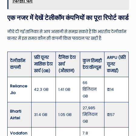
किसी को
एक नजर में देखें टेलीकॉम कंपनियों का पूरा रिपोर्ट कार्ड
नीचे दी गई तालिका से आप आसानी से समझ सकते हैं कि भारतीय टेलीकॉम
बाजार में इस समय कौन सी कंपनी किस पायदान पर खड़ी है:
प्रति यूजर
दैनिक डेटा
ARPU (प्रति
टेलीकॉम
कुल तिमाही
मासिक डेटा
खर्च
यूजर
कंपनी
डेटा वॉल्यूम
खर्च (GB)
(औसतन)
कमाई)
66
Reliance
42.3 GB
1.41 GB
बिलियन
₹ 214
Jio
GB
27,985
Bharti
31.4 GB
1.05 GB
मिलियन
₹ 257
Airtel
GB
Vodafon
7.8