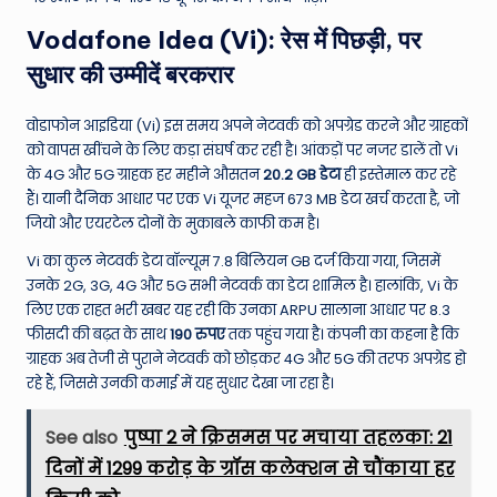
Vodafone Idea (Vi): रेस में पिछड़ी, पर
सुधार की उम्मीदें बरकरार
वोडाफोन आइडिया (Vi) इस समय अपने नेटवर्क को अपग्रेड करने और ग्राहकों
को वापस खींचने के लिए कड़ा संघर्ष कर रही है। आंकड़ों पर नजर डालें तो Vi
के 4G और 5G ग्राहक हर महीने औसतन
20.2 GB डेटा
ही इस्तेमाल कर रहे
हैं। यानी दैनिक आधार पर एक Vi यूजर महज 673 MB डेटा खर्च करता है, जो
जियो और एयरटेल दोनों के मुकाबले काफी कम है।
Vi का कुल नेटवर्क डेटा वॉल्यूम 7.8 बिलियन GB दर्ज किया गया, जिसमें
उनके 2G, 3G, 4G और 5G सभी नेटवर्क का डेटा शामिल है। हालांकि, Vi के
लिए एक राहत भरी खबर यह रही कि उनका ARPU सालाना आधार पर 8.3
फीसदी की बढ़त के साथ
190 रुपए
तक पहुंच गया है। कंपनी का कहना है कि
ग्राहक अब तेजी से पुराने नेटवर्क को छोड़कर 4G और 5G की तरफ अपग्रेड हो
रहे हैं, जिससे उनकी कमाई में यह सुधार देखा जा रहा है।
See also
पुष्पा 2 ने क्रिसमस पर मचाया तहलका: 21
दिनों में 1299 करोड़ के ग्रॉस कलेक्शन से चौंकाया हर