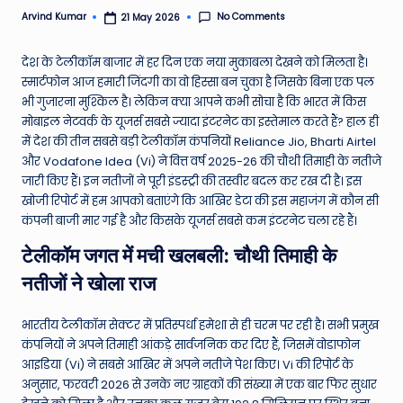
e
No Comments
Arvind Kumar
21 May 2026
Posted
by
N
देश के टेलीकॉम बाजार में हर दिन एक नया मुकाबला देखने को मिलता है।
e
स्मार्टफोन आज हमारी जिंदगी का वो हिस्सा बन चुका है जिसके बिना एक पल
भी गुजारना मुश्किल है। लेकिन क्या आपने कभी सोचा है कि भारत में किस
w
मोबाइल नेटवर्क के यूजर्स सबसे ज्यादा इंटरनेट का इस्तेमाल करते हैं? हाल ही
s
में देश की तीन सबसे बड़ी टेलीकॉम कंपनियों Reliance Jio, Bharti Airtel
और Vodafone Idea (Vi) ने वित्त वर्ष 2025-26 की चौथी तिमाही के नतीजे
A
जारी किए हैं। इन नतीजों ने पूरी इंडस्ट्री की तस्वीर बदल कर रख दी है। इस
ro
खोजी रिपोर्ट में हम आपको बताएंगे कि आखिर डेटा की इस महाजंग में कौन सी
कंपनी बाजी मार गई है और किसके यूजर्स सबसे कम इंटरनेट चला रहे हैं।
u
टेलीकॉम जगत में मची खलबली: चौथी तिमाही के
n
नतीजों ने खोला राज
d
T
भारतीय टेलीकॉम सेक्टर में प्रतिस्पर्धा हमेशा से ही चरम पर रही है। सभी प्रमुख
h
कंपनियों ने अपने तिमाही आंकड़े सार्वजनिक कर दिए हैं, जिसमें वोडाफोन
आइडिया (Vi) ने सबसे आखिर में अपने नतीजे पेश किए। Vi की रिपोर्ट के
e
अनुसार, फरवरी 2026 से उनके नए ग्राहकों की संख्या में एक बार फिर सुधार