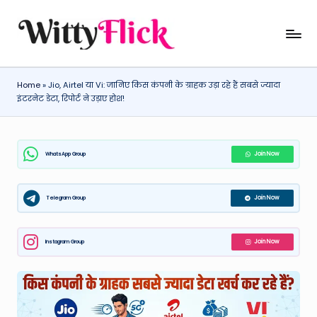
Skip
W
WittyFlick:
to
Latest
content
it
Weather,
Home
»
Jio, Airtel या Vi: जानिए किस कंपनी के ग्राहक उड़ा रहे हैं सबसे ज्यादा
ty
Tech
इंटरनेट डेटा, रिपोर्ट ने उड़ाए होश!
&
Fl
Movie
ic
News
WhatsApp Group
Join Now
k:
Around
The
L
World
Telegram Group
Join Now
a
t
Instagram Group
Join Now
e
st
W