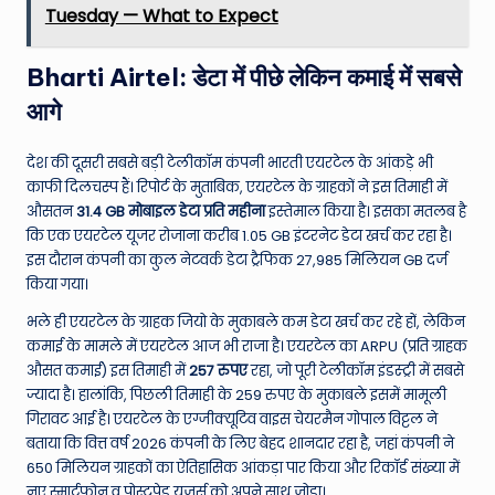
Tuesday — What to Expect
Bharti Airtel: डेटा में पीछे लेकिन कमाई में सबसे
आगे
देश की दूसरी सबसे बड़ी टेलीकॉम कंपनी भारती एयरटेल के आंकड़े भी
काफी दिलचस्प हैं। रिपोर्ट के मुताबिक, एयरटेल के ग्राहकों ने इस तिमाही में
औसतन
31.4 GB मोबाइल डेटा प्रति महीना
इस्तेमाल किया है। इसका मतलब है
कि एक एयरटेल यूजर रोजाना करीब 1.05 GB इंटरनेट डेटा खर्च कर रहा है।
इस दौरान कंपनी का कुल नेटवर्क डेटा ट्रैफिक 27,985 मिलियन GB दर्ज
किया गया।
भले ही एयरटेल के ग्राहक जियो के मुकाबले कम डेटा खर्च कर रहे हों, लेकिन
कमाई के मामले में एयरटेल आज भी राजा है। एयरटेल का ARPU (प्रति ग्राहक
औसत कमाई) इस तिमाही में
257 रुपए
रहा, जो पूरी टेलीकॉम इंडस्ट्री में सबसे
ज्यादा है। हालांकि, पिछली तिमाही के 259 रुपए के मुकाबले इसमें मामूली
गिरावट आई है। एयरटेल के एग्जीक्यूटिव वाइस चेयरमैन गोपाल विट्टल ने
बताया कि वित्त वर्ष 2026 कंपनी के लिए बेहद शानदार रहा है, जहां कंपनी ने
650 मिलियन ग्राहकों का ऐतिहासिक आंकड़ा पार किया और रिकॉर्ड संख्या में
नए स्मार्टफोन व पोस्टपेड यूजर्स को अपने साथ जोड़ा।