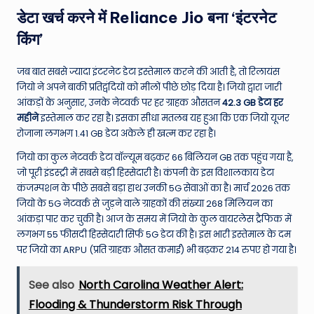
डेटा खर्च करने में Reliance Jio बना ‘इंटरनेट
किंग’
जब बात सबसे ज्यादा इंटरनेट डेटा इस्तेमाल करने की आती है, तो रिलायंस
जियो ने अपने बाकी प्रतिद्वंदियों को मीलों पीछे छोड़ दिया है। जियो द्वारा जारी
आंकड़ों के अनुसार, उनके नेटवर्क पर हर ग्राहक औसतन
42.3 GB डेटा हर
महीने
इस्तेमाल कर रहा है। इसका सीधा मतलब यह हुआ कि एक जियो यूजर
रोजाना लगभग 1.41 GB डेटा अकेले ही खत्म कर रहा है।
जियो का कुल नेटवर्क डेटा वॉल्यूम बढ़कर 66 बिलियन GB तक पहुंच गया है,
जो पूरी इंडस्ट्री में सबसे बड़ी हिस्सेदारी है। कंपनी के इस विशालकाय डेटा
कंजम्पशन के पीछे सबसे बड़ा हाथ उनकी 5G सेवाओं का है। मार्च 2026 तक
जियो के 5G नेटवर्क से जुड़ने वाले ग्राहकों की संख्या 268 मिलियन का
आंकड़ा पार कर चुकी है। आज के समय में जियो के कुल वायरलेस ट्रैफिक में
लगभग 55 फीसदी हिस्सेदारी सिर्फ 5G डेटा की है। इस भारी इस्तेमाल के दम
पर जियो का ARPU (प्रति ग्राहक औसत कमाई) भी बढ़कर 214 रुपए हो गया है।
See also
North Carolina Weather Alert:
Flooding & Thunderstorm Risk Through