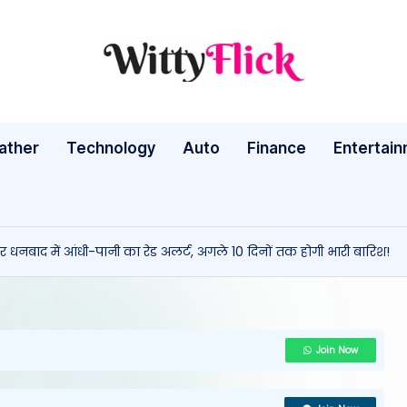
W
WittyFlick:
Latest
it
Weather,
ather
Technology
Auto
ty
Finance
Entertai
Tech
&
Fl
Movie
ic
News
धनबाद में आंधी-पानी का रेड अलर्ट, अगले 10 दिनों तक होगी भारी बारिश!
Around
k:
The
L
World
a
Join Now
te