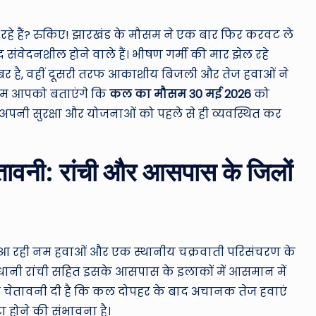
ro
u
े हैं? रुकिए! झारखंड के मौसम ने एक बार फिर करवट ले
द संवेदनशील होने वाले हैं। भीषण गर्मी की मार झेल रहे
n
र है, वहीं दूसरी तरफ आकाशीय बिजली और तेज हवाओं ने
d
ें हम आपको बताएंगे कि
कल का मौसम 30 मई 2026
को
अपनी सुरक्षा और योजनाओं को पहले से ही व्यवस्थित कर
T
h
तावनी: रांची और आसपास के जिलों
e
W
o
ी से आ रही नम हवाओं और एक स्थानीय चक्रवाती परिसंचरण के
rl
धानी रांची सहित इसके आसपास के इलाकों में आसमान में
ों ने चेतावनी दी है कि कल दोपहर के बाद अचानक तेज हवाएं
d
ा होने की संभावना है।