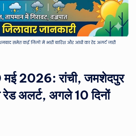
&
M
o
नबाद समेत कई जिलों में भारी बारिश और आंधी का रेड अलर्ट जारी
vi
e
N
 मई 2026: रांची, जमशेदपुर
e
रेड अलर्ट, अगले 10 दिनों
w
s
A