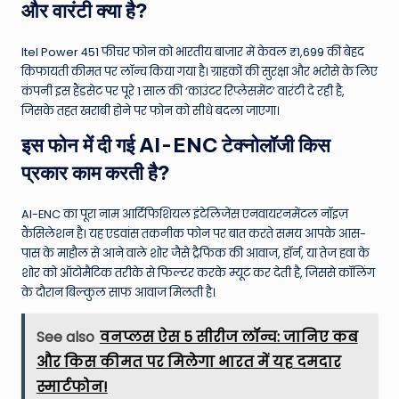
और वारंटी क्या है?
Itel Power 451 फीचर फोन को भारतीय बाजार में केवल ₹1,699 की बेहद
किफायती कीमत पर लॉन्च किया गया है। ग्राहकों की सुरक्षा और भरोसे के लिए
कंपनी इस हैंडसेट पर पूरे 1 साल की ‘काउंटर रिप्लेसमेंट’ वारंटी दे रही है,
जिसके तहत खराबी होने पर फोन को सीधे बदला जाएगा।
इस फोन में दी गई AI-ENC टेक्नोलॉजी किस
प्रकार काम करती है?
AI-ENC का पूरा नाम आर्टिफिशियल इंटेलिजेंस एनवायरनमेंटल नॉइज़
कैंसिलेशन है। यह एडवांस तकनीक फोन पर बात करते समय आपके आस-
पास के माहौल से आने वाले शोर जैसे ट्रैफिक की आवाज, हॉर्न, या तेज हवा के
शोर को ऑटोमैटिक तरीके से फिल्टर करके म्यूट कर देती है, जिससे कॉलिंग
के दौरान बिल्कुल साफ आवाज मिलती है।
See also
वनप्लस ऐस 5 सीरीज लॉन्च: जानिए कब
और किस कीमत पर मिलेगा भारत में यह दमदार
स्मार्टफोन!