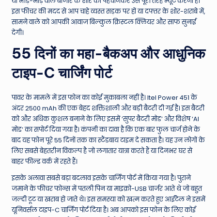
या भीड़-भाड़ वाले बाजार के शोर को पहचानकर उसे पूरी तरह म्यूट करना है।
इस फीचर की मदद से आप चाहे व्यस्त सड़क पर हों या दफ्तर के शोर-शराबे में,
सामने वाले को आपकी आवाज बिल्कुल क्रिस्टल क्लियर और साफ सुनाई
देगी।
55 दिनों का महा-बैकअप और आधुनिक
टाइप-C चार्जिंग पोर्ट
पावर के मामले में इस फोन का कोई मुकाबला नहीं है। Itel Power 451 के
अंदर 2500 mAh की एक बेहद शक्तिशाली और बड़ी बैटरी दी गई है। इस बैटरी
को और अधिक कुशल बनाने के लिए इसमें ‘सुपर बैटरी मोड’ और विशेष ‘AI
मोड’ का सपोर्ट दिया गया है। कंपनी का दावा है कि एक बार फुल चार्ज होने के
बाद यह फोन पूरे 55 दिनों तक का स्टैंडबाय टाइम दे सकता है। यह उन लोगों के
लिए सबसे बेहतरीन विकल्प है जो लगातार यात्रा करते हैं या दिनभर घर से
बाहर फील्ड वर्क में रहते हैं।
इसके अलावा सबसे बड़ा बदलाव इसके चार्जिंग पोर्ट में किया गया है। पुराने
जमाने के फीचर फोन्स में पतली पिन या माइक्रो-USB चार्जर आते थे जो बहुत
जल्दी टूट या खराब हो जाते थे। इस समस्या को खत्म करते हुए आईटेल ने इसमें
यूनिवर्सल टाइप-C चार्जिंग पोर्ट दिया है। अब आपको इस फोन के लिए कोई