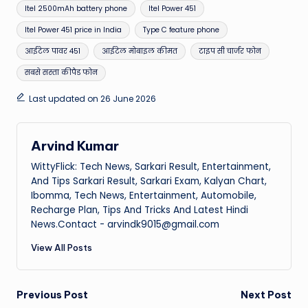
Itel 2500mAh battery phone
Itel Power 451
Itel Power 451 price in India
Type C feature phone
आईटेल पावर 451
आईटेल मोबाइल कीमत
टाइप सी चार्जर फोन
सबसे सस्ता कीपैड फोन
Last updated on 26 June 2026
Arvind Kumar
WittyFlick: Tech News, Sarkari Result, Entertainment,
And Tips Sarkari Result, Sarkari Exam, Kalyan Chart,
Ibomma, Tech News, Entertainment, Automobile,
Recharge Plan, Tips And Tricks And Latest Hindi
News.Contact - arvindk9015@gmail.com
View All Posts
Post
Previous Post
Next Post