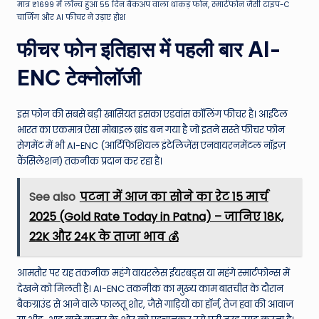
मात्र ₹1699 में लॉन्च हुआ 55 दिन बैकअप वाला धाकड़ फोन, स्मार्टफोन जैसी टाइप-C
चार्जिंग और AI फीचर ने उड़ाए होश
फीचर फोन इतिहास में पहली बार AI-
ENC टेक्नोलॉजी
इस फोन की सबसे बड़ी खासियत इसका एडवांस कॉलिंग फीचर है। आईटेल
भारत का एकमात्र ऐसा मोबाइल ब्रांड बन गया है जो इतने सस्ते फीचर फोन
सेगमेंट में भी AI-ENC (आर्टिफिशियल इंटेलिजेंस एनवायरनमेंटल नॉइज़
कैंसिलेशन) तकनीक प्रदान कर रहा है।
See also
पटना में आज का सोने का रेट 15 मार्च
2025 (Gold Rate Today in Patna) – जानिए 18K,
22K और 24K के ताजा भाव 💰
आमतौर पर यह तकनीक महंगे वायरलेस ईयरबड्स या महंगे स्मार्टफोन्स में
देखने को मिलती है। AI-ENC तकनीक का मुख्य काम बातचीत के दौरान
बैकग्राउंड से आने वाले फालतू शोर, जैसे गाड़ियों का हॉर्न, तेज हवा की आवाज