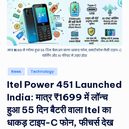
e
a
t
h
er
,
मात्र ₹1699 में लॉन्च हुआ 55 दिन बैकअप वाला धाकड़ फोन, स्मार्टफोन जैसी टाइप-C
चार्जिंग और AI फीचर ने उड़ाए होश
T
e
Posted
News
Technology
in
c
Itel Power 451 Launched
h
India: मात्र ₹1699 में लॉन्च
&
M
हुआ 55 दिन बैटरी वाला Itel का
o
धाकड़ टाइप-C फोन, फीचर्स देख
vi