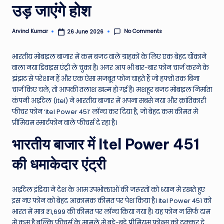
उड़ जाएंगे होश
e
N
No Comments
Arvind Kumar
26 June 2026
Posted
by
e
भारतीय मोबाइल बाजार में कम बजट वाले ग्राहकों के लिए एक बेहद चौंकाने
w
वाला नया डिवाइस एंट्री ले चुका है। अगर आप भी बार-बार फोन चार्ज करने के
s
झंझट से परेशान हैं और एक ऐसा मजबूत फोन चाहते हैं जो हफ्तों तक बिना
चार्ज किए चले, तो आपकी तलाश खत्म हो गई है। मशहूर बजट मोबाइल निर्माता
A
कंपनी आईटेल (Itel) ने भारतीय बाजार में अपना सबसे नया और क्रांतिकारी
ro
फीचर फोन ‘Itel Power 451’ लॉन्च कर दिया है, जो बेहद कम कीमत में
प्रीमियम स्मार्टफोन वाले फीचर्स दे रहा है।
u
भारतीय बाजार में Itel Power 451
n
d
की धमाकेदार एंट्री
T
आईटेल इंडिया ने देश के आम उपभोक्ताओं की जरूरतों को ध्यान में रखते हुए
h
इस नए फोन को बेहद आक्रामक कीमत पर पेश किया है। Itel Power 451 को
e
भारत में मात्र ₹1,699 की कीमत पर लॉन्च किया गया है। यह फोन न सिर्फ दाम
में कम है बल्कि फीचर्स के मामले में बड़े-बड़े प्रीमियम फोन्स को टक्कर दे