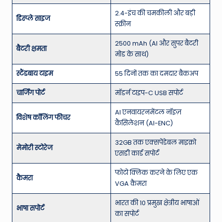
2.4-इंच की चमकीली और बड़ी
डिस्प्ले साइज
स्क्रीन
2500 mAh (AI और सुपर बैटरी
बैटरी क्षमता
मोड के साथ)
स्टैंडबाय टाइम
55 दिनों तक का दमदार बैकअप
चार्जिंग पोर्ट
मॉडर्न टाइप-C USB सपोर्ट
AI एनवायरनमेंटल नॉइज़
विशेष कॉलिंग फीचर
कैंसिलेशन (AI-ENC)
32GB तक एक्सपेंडेबल माइक्रो
मेमोरी स्टोरेज
एसडी कार्ड सपोर्ट
फोटो क्लिक करने के लिए एक
कैमरा
VGA कैमरा
भारत की 10 प्रमुख क्षेत्रीय भाषाओं
भाषा सपोर्ट
का सपोर्ट