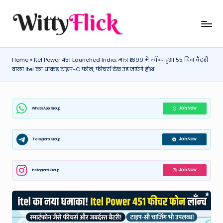
Skip
W
WittyFlick:
to
Latest
content
it
Weather,
Home
»
Itel Power 451 Launched India: मात्र ₹1699 में लॉन्च हुआ 55 दिन बैटरी
ty
Tech
वाला Itel का धाकड़ टाइप-C फोन, फीचर्स देख उड़ जाएंगे होश
&
Fl
Movie
ic
News
WhatsApp Group
Join Now
k:
Around
The
L
World
Telegram Group
Join Now
a
t
Instagram Group
Join Now
e
st
W