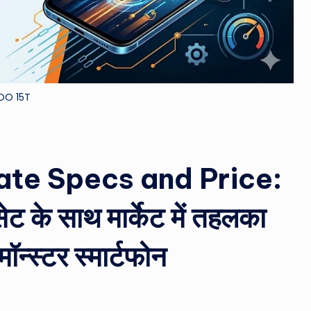
&
M
o
OO 15T
vi
e
N
te Specs and Price:
e
े साथ मार्केट में तहलका
w
्स्टर स्मार्टफोन
s
A