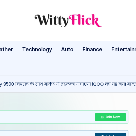
W
WittyFlick:
Latest
it
Weather,
ather
Technology
Auto
ty
Finance
Entertai
Tech
&
Fl
Movie
ic
News
500 चिपसेट के साथ मार्केट में तहलका मचाएगा iQOO का यह नया मॉन्स्ट
Around
k:
The
L
World
a
Join Now
te