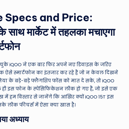
ro
u
 Specs and Price:
n
ाथ मार्केट में तहलका मचाएगा
d
र्टफोन
T
h
न चुके iQOO ने एक बार फिर अपने नए डिवाइस के जरिए
e
ऐसे स्मार्टफोन का इंतजार कर रहे हैं जो न केवल दिखने
ुनिया के बड़े-बड़े फ्लैगशिप फोंस को मात दे सके, तो iQOO
W
ही इस फोन के स्पेसिफिकेशन लीक हो गए हैं, जो इसे एक
o
 में हम विस्तार से जानेंगे कि आखिर क्यों iQOO 15T इस
के लीक फीचर्स में ऐसा क्या खास है।
rl
या अध्याय
d