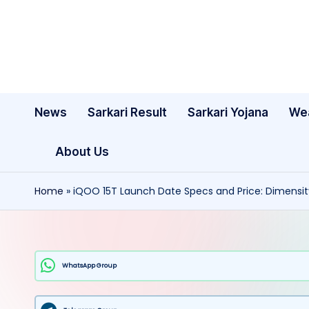
Skip
to
content
News
Sarkari Result
Sarkari Yojana
We
About Us
Home
»
iQOO 15T Launch Date Specs and Price: Dimensity 9
WhatsApp Group