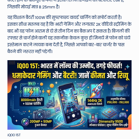
W
बैटरी होने के बावजूद कंपनी ने इसके स्लिम डिजाइन को बरकरार रखा है,
जिसकी मोटाई मात्र 8.25mm है।
o
यह विशाल बैटरी 100W की सुपरफास्ट वायर्ड चार्जिंग को सपोर्ट करती है।
rl
इसका सीधा मतलब यह है कि भारी गेमिंग और लगातार 2K वीडियो स्ट्रीमिंग के
d
बाद भी यह फोन आराम से दो से तीन दिन का बैकअप दे सकता है। बिजली की
रफ्तार से चार्ज होने वाली यह तकनीक केवल कुछ ही मिनटों में फोन को घंटों
इस्तेमाल करने लायक बना देती है, जिससे आपको बार-बार चार्जर के पास
बैठने की जरूरत नहीं पड़ेगी।
iQOO 15T