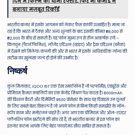
दिन में फिल्म की धीमी रफ्तार, फिर भी कमाई ने
बनाया मजबूत रिकॉर्ड
भारतीय बाजार में इसके आगमन को लेकर फैंस काफी उत्साहित हैं। माना जा
रहा है कि भारत में टैक्स और अन्य शुल्कों के बाद इसकी कीमत ₹58,000 से
₹62,000 के बीच हो सकती है। यह फोन मुख्य रूप से तीन आकर्षक रंगों –
किंगयुन (पैटर्न फिनिश), लीजेंड एडिशन (व्हाइट) और ट्रैक एडिशन (ब्लैक)
में देखने को मिलेगा। कंपनी की ओर से भारत में इसके आधिकारिक लॉन्च की
तारीख का खुलासा जल्द ही होने की उम्मीद है।
निष्कर्ष
कुल मिलाकर, iQOO 15T एक ऐसा स्मार्टफोन है जो परफॉर्मेंस, एंड्यूरेंस और
प्रीमियम कैमरा क्वालिटी का एक बेजोड़ मिश्रण पेश करता है। 8000mAh
की विशाल बैटरी और डिमेंसिटी 9500 प्रोसेसर के साथ यह डिवाइस उन यूजर्स
के लिए सबसे बेस्ट विकल्प है जो अपने फोन से बिना किसी समझौते के नॉन-
स्टॉप काम और मनोरंजन चाहते हैं। अगर आप एक प्रीमियम और ऑल-राउंडर
फ्लैगशिप फोन खरीदने की सोच रहे हैं, तो भारतीय बाजार में इस फोन का
इंतजार करना आपके लिए बेहद फायदेमंद सौदा साबित हो सकता है।