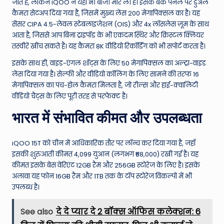
जाते हैं, लेकिन iQOO ने यहाँ भी बाजी मार ली है। इसके बैक पैनल पर डुअल
कैमरा सेटअप दिया गया है, जिसमें मुख्य लेंस 200 मेगापिक्सल का है। यह
सेंसर CIPA 4.5-लेवल स्टेबलाइजेशन (OIS) और 4x लॉसलेस ज़ूम के साथ
आता है, जिससे आप बिना ट्राइपॉड के भी एकदम स्थिर और क्रिस्टल क्लियर
तस्वीरें खींच सकते हैं। यह कैमरा 8K वीडियो रिकॉर्डिंग को भी सपोर्ट करता है।
इसके साथ ही, वाइड-एंगल शॉट्स के लिए 50 मेगापिक्सल का अल्ट्रा-वाइड
लेंस दिया गया है। सेल्फी और वीडियो कॉलिंग के लिए सामने की तरफ 16
मेगापिक्सल का पंच-होल कैमरा मिलता है, जो रील्स और हाई-क्वालिटी
वीडियो चैट्स के लिए पूरी तरह से परफेक्ट है।
भारत में संभावित कीमत और उपलब्धता
iQOO 15T को चीन में आधिकारिक तौर पर लॉन्च कर दिया गया है, जहाँ
इसकी शुरुआती कीमत 4,099 युआन (लगभग ₹58,000) रखी गई है। यह
कीमत इसके बेस वेरिएंट 12GB रैम और 256GB स्टोरेज के लिए है। इसके
अलावा यह फोन 16GB रैम और 1TB तक के टॉप स्टोरेज विकल्पों में भी
उपलब्ध है।
See also
दे दे प्यार दे 2 बॉक्स ऑफिस कलेक्शन: 6