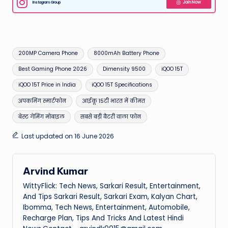
Instagram Group
Join Now
Tags:
200MP Camera Phone
8000mAh Battery Phone
Best Gaming Phone 2026
Dimensity 9500
iQOO 15T
iQOO 15T Price in India
iQOO 15T Specifications
अपकमिंग स्मार्टफोन
आईकू 15टी भारत में कीमत
बेस्ट गेमिंग मोबाइल
सबसे बड़ी बैटरी वाला फोन
Last updated on 16 June 2026
Arvind Kumar
WittyFlick: Tech News, Sarkari Result, Entertainment,
And Tips Sarkari Result, Sarkari Exam, Kalyan Chart,
Ibomma, Tech News, Entertainment, Automobile,
Recharge Plan, Tips And Tricks And Latest Hindi