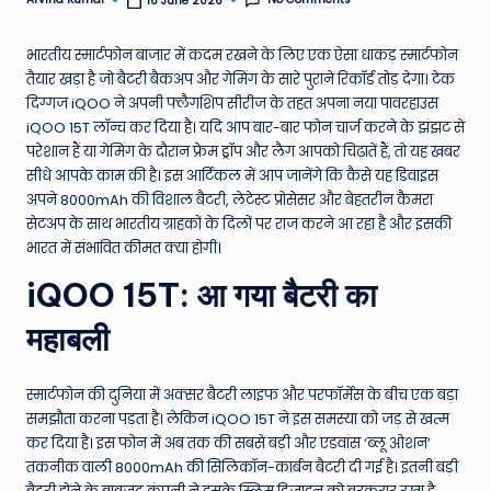
16 June 2026
Posted
by
e
भारतीय स्मार्टफोन बाजार में कदम रखने के लिए एक ऐसा धाकड़ स्मार्टफोन
N
तैयार खड़ा है जो बैटरी बैकअप और गेमिंग के सारे पुराने रिकॉर्ड तोड़ देगा। टेक
e
दिग्गज iQOO ने अपनी फ्लैगशिप सीरीज के तहत अपना नया पावरहाउस
iQOO 15T लॉन्च कर दिया है। यदि आप बार-बार फोन चार्ज करने के झंझट से
w
परेशान हैं या गेमिंग के दौरान फ्रेम ड्रॉप और लैग आपको चिढ़ातें हैं, तो यह खबर
s
सीधे आपके काम की है। इस आर्टिकल में आप जानेंगे कि कैसे यह डिवाइस
अपने 8000mAh की विशाल बैटरी, लेटेस्ट प्रोसेसर और बेहतरीन कैमरा
A
सेटअप के साथ भारतीय ग्राहकों के दिलों पर राज करने आ रहा है और इसकी
ro
भारत में संभावित कीमत क्या होगी।
u
iQOO 15T: आ गया बैटरी का
n
महाबली
d
T
स्मार्टफोन की दुनिया में अक्सर बैटरी लाइफ और परफॉर्मेंस के बीच एक बड़ा
h
समझौता करना पड़ता है। लेकिन iQOO 15T ने इस समस्या को जड़ से खत्म
कर दिया है। इस फोन में अब तक की सबसे बड़ी और एडवांस ‘ब्लू ओशन’
e
तकनीक वाली 8000mAh की सिलिकॉन-कार्बन बैटरी दी गई है। इतनी बड़ी