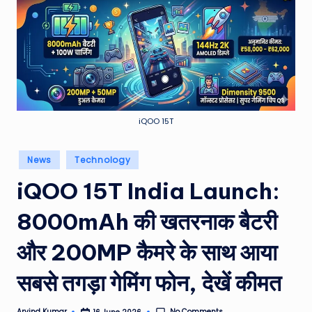
e
a
t
h
er
,
iQOO 15T
T
Posted
News
Technology
e
in
iQOO 15T India Launch:
c
h
8000mAh की खतरनाक बैटरी
&
और 200MP कैमरे के साथ आया
M
सबसे तगड़ा गेमिंग फोन, देखें कीमत
o
vi
No Comments
Arvind Kumar