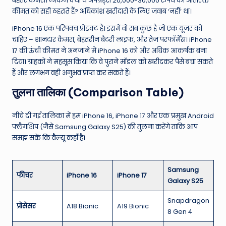
बेहतर कैमरा। लेकिन क्या ये अपग्रेड्स 20,000-30,000 रुपये की अतिरिक्त
कीमत को सही ठहराते हैं? अधिकांश खरीदारों के लिए जवाब ‘नहीं’ था।
iPhone 16 एक परिपक्व प्रोडक्ट है। इसमें वो सब कुछ है जो एक यूजर को
चाहिए – शानदार कैमरा, बेहतरीन बैटरी लाइफ, और तेज परफॉर्मेंस। iPhone
17 की ऊंची कीमत ने अनजाने में iPhone 16 को और अधिक आकर्षक बना
दिया। ग्राहकों ने महसूस किया कि वे पुराने मॉडल को खरीदकर पैसे बचा सकते
हैं और लगभग वही अनुभव प्राप्त कर सकते हैं।
तुलना तालिका (Comparison Table)
नीचे दी गई तालिका में हम iPhone 16, iPhone 17 और एक प्रमुख Android
फ्लैगशिप (जैसे Samsung Galaxy S25) की तुलना करेंगे ताकि आप
समझ सकें कि वैल्यू कहाँ है।
Samsung
फीचर
iPhone 16
iPhone 17
Galaxy S25
Snapdragon
प्रोसेसर
A18 Bionic
A19 Bionic
8 Gen 4