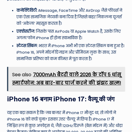
कनेक्टिविटी:
iMessage, FaceTime और AirDrop जैसे फीचर्स ने
एक ऐसा सामाजिक नेटवर्क बना दिया है जिससे बाहर निकलना यूजर्स
को ‘अकेला’ महसूस कराता है।
एक्सेसरीज:
जिसके पास AirPods या Apple Watch है, उसके लिए
अगला फोन iPhone ही होना स्वाभाविक है।
स्टेटस सिंबल:
भारत में iPhone अभी भी एक स्टेटस सिंबल बना हुआ है।
iPhone 16, अपने मॉडर्न डिजाइन और प्रीमियम लुक के साथ, उस
सामाजिक प्रतिष्ठा को कम कीमत में पूरा करता है।
See also
7000mAh बैटरी वाले 2026 के टॉप 5 धांसू
स्मार्टफोन: अब बार-बार चार्ज करने की झंझट खत्म!
iPhone 16 बनाम iPhone 17: वैल्यू की जंग
यह एक बड़ा सवाल है कि जब बाजार में iPhone 17 मौजूद था, तो लोगों ने
iPhone 16 को क्यों चुना? इसका उत्तर ‘वैल्यू’ में छिपा है। iPhone 17 में
निश्चित रूप से कुछ अपग्रेड्स थे, जैसे 120Hz डिस्प्ले (बेस मॉडल में) और थोड़ा