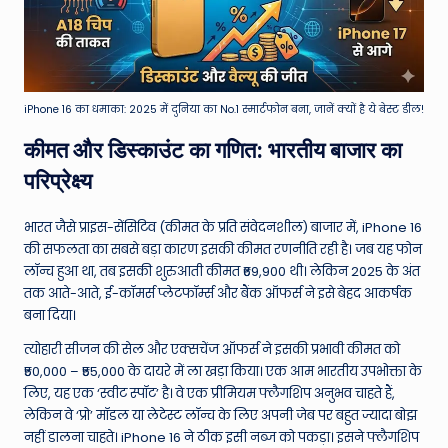
iPhone 16 का धमाका: 2025 में दुनिया का No.1 स्मार्टफोन बना, जानें क्यों है ये बेस्ट डील!
कीमत और डिस्काउंट का गणित: भारतीय बाजार का
परिप्रेक्ष्य
भारत जैसे प्राइस-सेंसिटिव (कीमत के प्रति संवेदनशील) बाजार में, iPhone 16
की सफलता का सबसे बड़ा कारण इसकी कीमत रणनीति रही है। जब यह फोन
लॉन्च हुआ था, तब इसकी शुरुआती कीमत ₹69,900 थी। लेकिन 2025 के अंत
तक आते-आते, ई-कॉमर्स प्लेटफॉर्म्स और बैंक ऑफर्स ने इसे बेहद आकर्षक
बना दिया।
त्योहारी सीजन की सेल और एक्सचेंज ऑफर्स ने इसकी प्रभावी कीमत को
₹50,000 – ₹55,000 के दायरे में ला खड़ा किया। एक आम भारतीय उपभोक्ता के
लिए, यह एक ‘स्वीट स्पॉट’ है। वे एक प्रीमियम फ्लैगशिप अनुभव चाहते हैं,
लेकिन वे ‘प्रो’ मॉडल या लेटेस्ट लॉन्च के लिए अपनी जेब पर बहुत ज्यादा बोझ
नहीं डालना चाहते। iPhone 16 ने ठीक इसी नब्ज को पकड़ा। इसने फ्लैगशिप