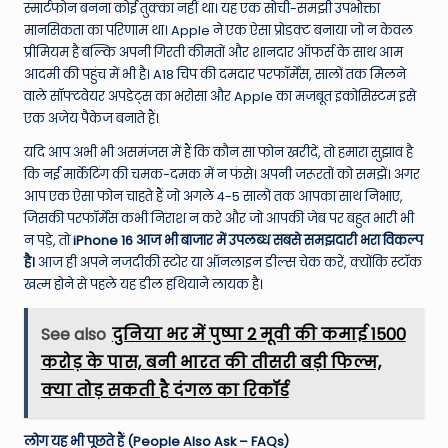
स्मार्टफोन बनना कोई तुक्का नहीं था। यह एक सोची-समझी उपभोक्ता
मानसिकता का परिणाम था। Apple ने एक ऐसा प्रोडक्ट बनाया जो न केवल
प्रीमियम है बल्कि अपनी गिरती कीमतों और शानदार ऑफर्स के साथ आम
आदमी की पहुंच में भी है। A18 चिप की दमदार परफॉर्मेंस, सालों तक मिलने
वाले सॉफ्टवेयर अपडेट्स का भरोसा और Apple का मजबूत इकोसिस्टम इसे
एक अजेय पैकेज बनाते हैं।
यदि आप अभी भी असमंजस में हैं कि कौन सा फोन खरीदें, तो हमारा सुझाव है
कि नई मार्केटिंग की चमक-दमक में न फंसे। अपनी जरूरतों को समझें। अगर
आप एक ऐसा फोन चाहते हैं जो अगले 4-5 सालों तक आपका साथ निभाए,
जिसकी परफॉर्मेंस कभी निराश न करे और जो आपकी जेब पर बहुत भारी भी
न पड़े, तो
iPhone 16 आज भी बाजार में उपलब्ध सबसे समझदारी भरा विकल्प
है।
आज ही अपने नजदीकी स्टोर या ऑनलाइन डील्स चेक करें, क्योंकि स्टॉक
खत्म होने से पहले यह डील हथियाने लायक है।
See also
दुनिया भर में पुष्पा 2 मूवी की कमाई 1500
करोड़ के पास, बनी भारत की तीसरी बड़ी फिल्म,
क्या तोड़ सकती है दंगल का रिकॉर्ड
लोग यह भी पूछते हैं (People Also Ask – FAQs)