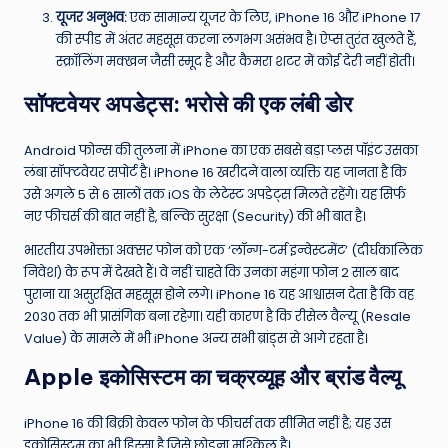
यूजर अनुभव:
एक सामान्य यूजर के लिए, iPhone 16 और iPhone 17
की स्पीड में अंतर महसूस करना लगभग असंभव है। ऐप्स तुरंत खुलते हैं,
स्क्रॉलिंग मक्खन जैसी स्मूद है और कैमरा शटर में कोई देरी नहीं होती।
सॉफ्टवेयर अपडेट्स: भरोसे की एक लंबी डोर
Android फोन्स की तुलना में iPhone का एक सबसे बड़ा प्लस पॉइंट उसका
लंबा सॉफ्टवेयर सपोर्ट है। iPhone 16 खरीदने वाला व्यक्ति यह जानता है कि
उसे अगले 5 से 6 सालों तक iOS के लेटेस्ट अपडेट्स मिलते रहेंगे। यह सिर्फ
नए फीचर्स की बात नहीं है, बल्कि सुरक्षा (Security) की भी बात है।
भारतीय उपभोक्ता अक्सर फोन को एक ‘लॉन्ग-टर्म इन्वेस्टमेंट’ (दीर्घकालिक
निवेश) के रूप में देखते हैं। वे नहीं चाहते कि उनका महंगा फोन 2 साल बाद
पुराना या असुरक्षित महसूस होने लगे। iPhone 16 यह आश्वासन देता है कि वह
2030 तक भी प्रासंगिक बना रहेगा। यही कारण है कि रीसेल वैल्यू (Resale
Value) के मामले में भी iPhone अन्य सभी ब्रांड्स से आगे रहता है।
Apple इकोसिस्टम का चक्रव्यूह और ब्रांड वैल्यू
iPhone 16 की बिक्री केवल फोन के फीचर्स तक सीमित नहीं है; यह उस
इकोसिस्टम का भी हिस्सा है जिसे छोड़ना मुश्किल है।