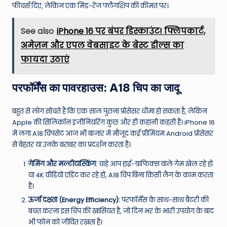
फीचर्स दिए, लेकिन एक मिड-रेंज फ्लैगशिप की कीमत पर।
See also
iPhone 16 पर बंपर डिस्काउंट! फ्लिपकार्ट,
अमेज़न और एपल वेबसाइट के बेस्ट डील्स का
फायदा उठाएं
परफॉर्मेंस का पावरहाउस: A18 चिप का जादू
बहुत से लोग सोचते हैं कि एक साल पुराना प्रोसेसर धीमा हो सकता है, लेकिन
Apple की सिलिकॉन इंजीनियरिंग कुछ और ही कहानी कहती है। iPhone 16
में लगा A18 चिपसेट आज भी बाजार में मौजूद कई प्रीमियम Android प्रोसेसर
से बेहतर या उनके बराबर का प्रदर्शन करता है।
गेमिंग और मल्टीटास्किंग:
चाहे आप हाई-ग्राफिक्स वाले गेम खेल रहे हों
या 4K वीडियो एडिट कर रहे हों, A18 चिप बिना किसी लैग के काम करता
है।
ऊर्जा दक्षता (Energy Efficiency):
परफॉर्मेंस के साथ-साथ बैटरी की
बचत करना इस चिप की खासियत है, जो दिन भर के भारी उपयोग के बाद
भी फोन को जीवित रखता है।