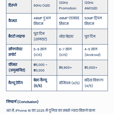
120Hz
120Hz
डिस्प्ले
60Hz OLED
Promotion
AMOLED
48MP डुअल
48MP एडवांस्ड
50MP ट्रिपल
कैमरा
सिस्टम
सिस्टम
सिस्टम
पूरा दिन
बैटरी लाइफ
थोड़ा बेहतर
पूरा दिन
(शानदार)
सॉफ्टवेयर
5-6 साल
6-7 साल
4-5 साल
सपोर्ट
(iOS)
(iOS)
(Android)
कीमत
₹55,000 –
₹79,900+
₹70,000+
(अनुमानित)
₹60,000
बेस्ट वैल्यू
बढ़िया विकल्प
वैल्यू रेटिंग
प्रीमियम (4/5)
(5/5)
(4/5)
निष्कर्ष (Conclusion)
अंत में, iPhone 16 का 2025 में दुनिया का सबसे ज्यादा बिकने वाला