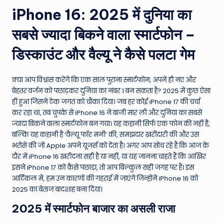
e
iPhone 16: 2025 में दुनिया का
N
सबसे ज्यादा बिकने वाला स्मार्टफोन –
e
डिस्काउंट और वैल्यू ने कैसे पलटा गेम
w
s
क्या आप विश्वास करेंगे कि एक साल पुराना स्मार्टफोन, अपने ही नए और
बेहतर वर्जन को पछाड़कर दुनिया का नंबर 1 बन सकता है? 2025 में कुछ ऐसा
A
ही हुआ जिसने टेक जगत को चौंका दिया। जब हर कोई iPhone 17 की चर्चा
ro
कर रहा था, तब चुपके से iPhone 16 ने बाजी मार ली और दुनिया का सबसे
ज्यादा बिकने वाला स्मार्टफोन बन गया। यह कहानी सिर्फ एक फोन की नहीं है,
u
बल्कि यह कहानी है ‘वैल्यू फॉर मनी’ की, समझदार खरीदारी की और उस
n
भरोसे की जो Apple अपने यूजर्स को देता है। अगर आप सोच रहे हैं कि आज के
दौर में iPhone 16 खरीदना सही है या नहीं, या यह जानना चाहते हैं कि आखिर
d
इसने iPhone 17 को कैसे पछाड़ा, तो आप बिल्कुल सही जगह पर हैं। इस
T
आर्टिकल में, हम उन कारणों की गहराई में जाएंगे जिन्होंने iPhone 16 को
2025 का बेताज बादशाह बना दिया।
h
2025 में स्मार्टफोन बाजार का असली राजा
e