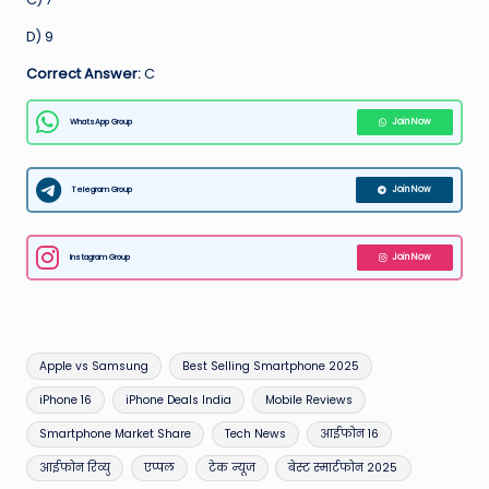
D) 9
Correct Answer:
C
WhatsApp Group
Join Now
Telegram Group
Join Now
Instagram Group
Join Now
Tags:
Apple vs Samsung
Best Selling Smartphone 2025
iPhone 16
iPhone Deals India
Mobile Reviews
Smartphone Market Share
Tech News
आईफोन 16
आईफोन रिव्यु
एप्पल
टेक न्यूज
बेस्ट स्मार्टफोन 2025