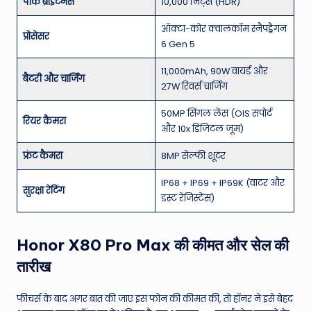
पीक ब्राइटनेस
10,000 निट्स (HDR)
ऑक्टा-कोर क्वालकॉम स्नैपड्रैगन
प्रोसेसर
6 Gen 5
11,000mAh, 90W वायर्ड और
बैटरी और चार्जिंग
27W रिवर्स चार्जिंग
50MP सिंगल लेंस (OIS सपोर्ट
रियर कैमरा
और 10x डिजिटल जूम)
फ्रंट कैमरा
8MP सेल्फी शूटर
IP68 + IP69 + IP69K (वाटर और
सुरक्षा रेटिंग
डस्ट रेजिस्टेंस)
Honor X80 Pro Max की कीमत और सेल की
तारीख
फीचर्स के बाद अगर बात की जाए इस फोन की कीमत की, तो हॉनर ने इसे बेहद