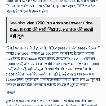
आक्रामक प्राइस पॉइंट पर पेश किया है। यह शानदार 5G स्मार्टफोन ग्राहकों के
लिए चार आकर्षक रंगों – लाइटनिंग रेड, मूनलाइट व्हाइट, मिस्टिक ब्लैक
और वाइब्रेंट ऑरेंज में उपलब्ध होगा।
See also
Vivo X200 Pro Amazon Lowest Price
Deal: ₹15,000 की भारी गिरावट, अब तक की सबसे
बड़ी लूट!
कीमतों पर नजर डालें तो इसके बेस वेरिएंट (8GB रैम और 128GB स्टोरेज) की
कीमत CNY 1,999 (लगभग 28,000 रुपये) तय की गई है। इसके अलावा
8GB रैम के साथ 256GB स्टोरेज वेरिएंट की कीमत CNY 2,199 (लगभग
31,000 रुपये) और 512GB मॉडल की कीमत CNY 2,499 (लगभग 35,000
रुपये) रखी गई है। वहीं, जो यूजर्स इसका टॉप मॉडल यानी 12GB रैम और
512GB स्टोरेज वाला वेरिएंट खरीदना चाहते हैं, उन्हें CNY 2,799 (लगभग
39,000 रुपये) चुकाने होंगे। चीन में इस स्मार्टफोन की पहली सेल 26 जून को
हॉनर के आधिकारिक ऑनलाइन स्टोर के माध्यम से शुरू की जाएगी।
निष्कर्ष
कुल मिलाकर देखा जाए तो नया हॉनर एक्स80 प्रो मैक्स एक ऐसा ऑल-