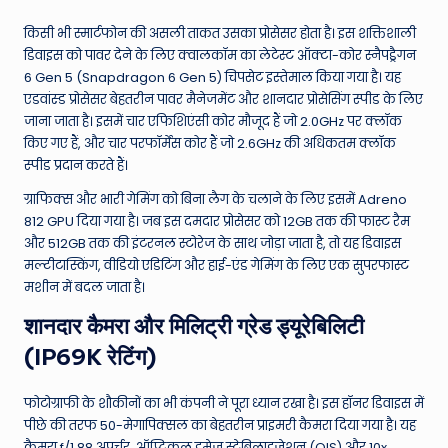
किसी भी स्मार्टफोन की असली ताकत उसका प्रोसेसर होता है। इस शक्तिशाली
डिवाइस को पावर देने के लिए क्वालकॉम का लेटेस्ट ऑक्टा-कोर स्नैपड्रैगन
6 Gen 5 (Snapdragon 6 Gen 5) चिपसेट इस्तेमाल किया गया है। यह
एडवांस्ड प्रोसेसर बेहतरीन पावर मैनेजमेंट और शानदार प्रोसेसिंग स्पीड के लिए
जाना जाता है। इसमें चार एफिशिएंसी कोर मौजूद हैं जो 2.0GHz पर क्लॉक
किए गए हैं, और चार परफॉर्मेंस कोर हैं जो 2.6GHz की अधिकतम क्लॉक
स्पीड प्रदान करते हैं।
ग्राफिक्स और भारी गेमिंग को बिना लैग के चलाने के लिए इसमें Adreno
812 GPU दिया गया है। जब इस दमदार प्रोसेसर को 12GB तक की फास्ट रैम
और 512GB तक की इंटरनल स्टोरेज के साथ जोड़ा जाता है, तो यह डिवाइस
मल्टीटास्किंग, वीडियो एडिटिंग और हाई-एंड गेमिंग के लिए एक सुपरफास्ट
मशीन में बदल जाता है।
शानदार कैमरा और मिलिट्री ग्रेड ड्यूरेबिलिटी
(IP69K रेटिंग)
फोटोग्राफी के शौकीनों का भी कंपनी ने पूरा ध्यान रखा है। इस हॉनर डिवाइस में
पीछे की तरफ 50-मेगापिक्सल का बेहतरीन प्राइमरी कैमरा दिया गया है। यह
कैमरा f/1.88 अपर्चर, ऑप्टिकल इमेज स्टेबिलाइजेशन (OIS) और 10x