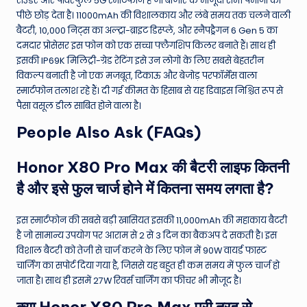
राउंडर और पावरफुल 5G स्मार्टफोन है जो बाजार के मौजूदा सभी पैमानों को
पीछे छोड़ देता है। 11000mAh की विशालकाय और लंबे समय तक चलने वाली
बैटरी, 10,000 निट्स का अल्ट्रा-ब्राइट डिस्प्ले, और स्नैपड्रैगन 6 Gen 5 का
दमदार प्रोसेसर इस फोन को एक सच्चा फ्लैगशिप किलर बनाते हैं। साथ ही
इसकी IP69K मिलिट्री-ग्रेड रेटिंग इसे उन लोगों के लिए सबसे बेहतरीन
विकल्प बनाती है जो एक मजबूत, टिकाऊ और बेजोड़ परफॉर्मेंस वाला
स्मार्टफोन तलाश रहे हैं। दी गई कीमत के हिसाब से यह डिवाइस निश्चित रूप से
पैसा वसूल डील साबित होने वाला है।
People Also Ask (FAQs)
Honor X80 Pro Max की बैटरी लाइफ कितनी
है और इसे फुल चार्ज होने में कितना समय लगता है?
इस स्मार्टफोन की सबसे बड़ी खासियत इसकी 11,000mAh की महाकाय बैटरी
है जो सामान्य उपयोग पर आराम से 2 से 3 दिन का बैकअप दे सकती है। इस
विशाल बैटरी को तेजी से चार्ज करने के लिए फोन में 90W वायर्ड फास्ट
चार्जिंग का सपोर्ट दिया गया है, जिससे यह बहुत ही कम समय में फुल चार्ज हो
जाता है। साथ ही इसमें 27W रिवर्स चार्जिंग का फीचर भी मौजूद है।
क्या Honor X80 Pro Max पूरी तरह से