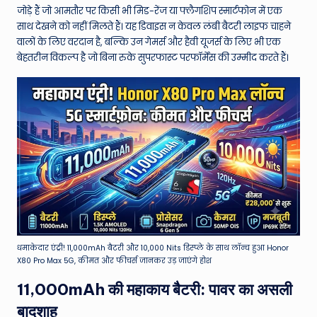
W
जोड़े हैं जो आमतौर पर किसी भी मिड-रेंज या फ्लैगशिप स्मार्टफोन में एक
o
साथ देखने को नहीं मिलते हैं। यह डिवाइस न केवल लंबी बैटरी लाइफ चाहने
वालों के लिए वरदान है, बल्कि उन गेमर्स और हैवी यूजर्स के लिए भी एक
rl
बेहतरीन विकल्प है जो बिना रुके सुपरफास्ट परफॉर्मेंस की उम्मीद करते हैं।
d
धमाकेदार एंट्री! 11,000mAh बैटरी और 10,000 Nits डिस्प्ले के साथ लॉन्च हुआ Honor
X80 Pro Max 5G, कीमत और फीचर्स जानकर उड़ जाएंगे होश
11,000mAh की महाकाय बैटरी: पावर का असली
बादशाह