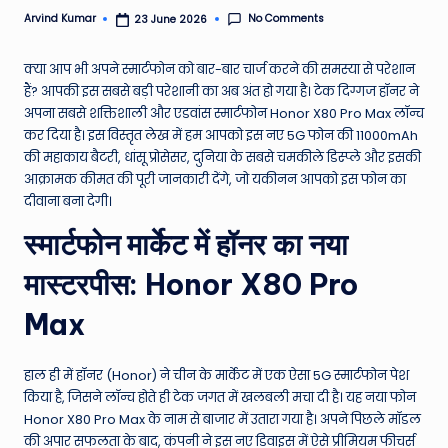
e
No Comments
Arvind Kumar
23 June 2026
Posted
by
N
क्या आप भी अपने स्मार्टफोन को बार-बार चार्ज करने की समस्या से परेशान
e
हैं? आपकी इस सबसे बड़ी परेशानी का अब अंत हो गया है। टेक दिग्गज हॉनर ने
अपना सबसे शक्तिशाली और एडवांस स्मार्टफोन Honor X80 Pro Max लॉन्च
w
कर दिया है। इस विस्तृत लेख में हम आपको इस नए 5G फोन की 11000mAh
s
की महाकाय बैटरी, धांसू प्रोसेसर, दुनिया के सबसे चमकीले डिस्प्ले और इसकी
आक्रामक कीमत की पूरी जानकारी देंगे, जो यकीनन आपको इस फोन का
A
दीवाना बना देगी।
ro
स्मार्टफोन मार्केट में हॉनर का नया
u
मास्टरपीस: Honor X80 Pro
n
Max
d
T
हाल ही में हॉनर (Honor) ने चीन के मार्केट में एक ऐसा 5G स्मार्टफोन पेश
h
किया है, जिसने लॉन्च होते ही टेक जगत में खलबली मचा दी है। यह नया फोन
e
Honor X80 Pro Max के नाम से बाजार में उतारा गया है। अपने पिछले मॉडल
की अपार सफलता के बाद, कंपनी ने इस नए डिवाइस में ऐसे प्रीमियम फीचर्स