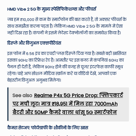
HMD Vibe 2 5G के मुख्य स्पेसिफिकेशन्स और फीचर्स
जब हम ₹10,000 से कम के स्मार्टफोन की बात करते हैं, तो अक्सर फीचर्स के
साथ समझौता करना पड़ता है। लेकिन HMD Vibe 2 5G के मामले में ऐसा
नहीं दिख रहा है। कंपनी ने इसमें लेटेस्ट टेक्नोलॉजी का समावेश किया है।
डिस्प्ले और विजुअल एक्सपीरियंस
इस फोन में 6.56 इंच का एचडी प्लस डिस्प्ले दिया गया है। सबसे बड़ी खासियत
इसका 90Hz का रिफ्रेश रेट है। आमतौर पर इस बजट में कंपनियां 60Hz का
पैनल ही देती हैं, लेकिन 90Hz होने की वजह से यूजर इंटरफेस काफी स्मूथ
रहेगा। चाहे आप सोशल मीडिया स्क्रॉल करें या वीडियो देखें, आपको एक
बेहतरीन विजुअल अनुभव मिलेगा।
See also
Realme P4x 5G Price Drop: फ्लिपकार्ट
पर मची लूट! मात्र ₹18,951 में मिल रहा 7000mAh
बैटरी और 50MP कैमरे वाला धांसू 5G स्मार्टफोन
कैमरा सेटअप: फोटोग्राफी के शौकीनों के लिए खास