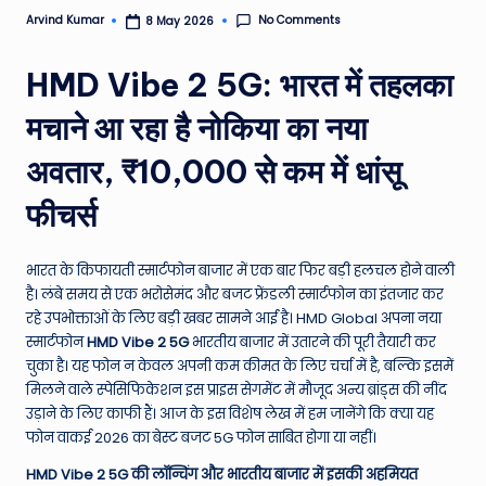
e
No Comments
Arvind Kumar
8 May 2026
Posted
by
N
HMD Vibe 2 5G: भारत में तहलका
e
मचाने आ रहा है नोकिया का नया
w
अवतार, ₹10,000 से कम में धांसू
s
A
फीचर्स
ro
u
भारत के किफायती स्मार्टफोन बाजार में एक बार फिर बड़ी हलचल होने वाली
है। लंबे समय से एक भरोसेमंद और बजट फ्रेंडली स्मार्टफोन का इंतजार कर
n
रहे उपभोक्ताओं के लिए बड़ी खबर सामने आई है। HMD Global अपना नया
d
स्मार्टफोन
HMD Vibe 2 5G
भारतीय बाजार में उतारने की पूरी तैयारी कर
चुका है। यह फोन न केवल अपनी कम कीमत के लिए चर्चा में है, बल्कि इसमें
T
मिलने वाले स्पेसिफिकेशन इस प्राइस सेगमेंट में मौजूद अन्य ब्रांड्स की नींद
h
उड़ाने के लिए काफी हैं। आज के इस विशेष लेख में हम जानेंगे कि क्या यह
फोन वाकई 2026 का बेस्ट बजट 5G फोन साबित होगा या नहीं।
e
HMD Vibe 2 5G की लॉन्चिंग और भारतीय बाजार में इसकी अहमियत