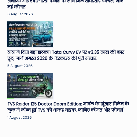
सनरूफ और 540-डिग्री कैमरा के साथ मिले ताबड़तोड़ फीचर्स, जानें
नई कीमत
6 August 2026
टाटा ने दिया बड़ा झटका! Tata Curvv EV पर ₹3.35 लाख की बंपर
छूट, जानें अगस्त 2026 के डिस्काउंट की पूरी सच्चाई
5 August 2026
TVS Raider 125 Doctor Doom Edition: मार्वल के खूंखार विलेन के
लुक में लॉन्च हुई TVS की धाकड़ बाइक, जानिए कीमत और फीचर्स
1 August 2026