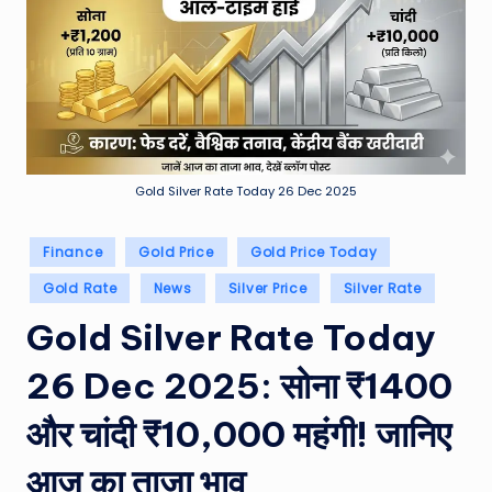
e
a
t
h
er
,
Gold Silver Rate Today 26 Dec 2025
T
Posted
Finance
Gold Price
Gold Price Today
e
in
Gold Rate
News
Silver Price
Silver Rate
c
Gold Silver Rate Today
h
&
26 Dec 2025: सोना ₹1400
M
और चांदी ₹10,000 महंगी! जानिए
o
आज का ताजा भाव
vi