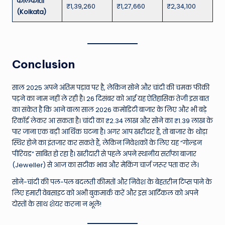
कोलकाता
₹1,39,260
₹1,27,660
₹2,34,100
(Kolkata)
Conclusion
साल 2025 अपने अंतिम पड़ाव पर है, लेकिन सोने और चांदी की चमक फीकी
पड़ने का नाम नहीं ले रही है। 26 दिसंबर को आई यह ऐतिहासिक तेजी इस बात
का संकेत है कि आने वाला साल 2026 कमोडिटी बाजार के लिए और भी बड़े
रिकॉर्ड लेकर आ सकता है। चांदी का ₹2.34 लाख और सोने का ₹1.39 लाख के
पार जाना एक बड़ी आर्थिक घटना है। अगर आप खरीदार हैं, तो बाजार के थोड़ा
स्थिर होने का इंतजार कर सकते हैं, लेकिन निवेशकों के लिए यह “गोल्डन
पीरियड” साबित हो रहा है। खरीदारी से पहले अपने स्थानीय सर्राफा बाजार
(Jeweller) से आज का सटीक भाव और मेकिंग चार्ज जरूर पता कर लें।
सोने-चांदी की पल-पल बदलती कीमतों और निवेश के बेहतरीन टिप्स पाने के
लिए हमारी वेबसाइट को अभी बुकमार्क करें और इस आर्टिकल को अपने
दोस्तों के साथ शेयर करना न भूलें!