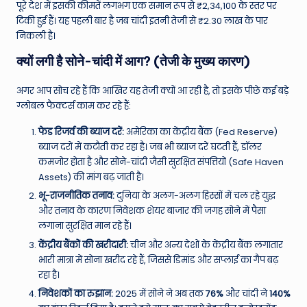
पूरे देश में इसकी कीमतें लगभग एक समान रूप से ₹2,34,100 के स्तर पर
टिकी हुई हैं। यह पहली बार है जब चांदी इतनी तेजी से ₹2.30 लाख के पार
निकली है।
क्यों लगी है सोने-चांदी में आग? (तेजी के मुख्य कारण)
अगर आप सोच रहे हैं कि आखिर यह तेजी क्यों आ रही है, तो इसके पीछे कई बड़े
ग्लोबल फैक्टर्स काम कर रहे हैं:
फेड रिजर्व की ब्याज दरें:
अमेरिका का केंद्रीय बैंक (Fed Reserve)
ब्याज दरों में कटौती कर रहा है। जब भी ब्याज दरें घटती हैं, डॉलर
कमजोर होता है और सोने-चांदी जैसी सुरक्षित संपत्तियों (Safe Haven
Assets) की मांग बढ़ जाती है।
भू-राजनीतिक तनाव:
दुनिया के अलग-अलग हिस्सों में चल रहे युद्ध
और तनाव के कारण निवेशक शेयर बाजार की जगह सोने में पैसा
लगाना सुरक्षित मान रहे हैं।
केंद्रीय बैंकों की खरीदारी:
चीन और अन्य देशों के केंद्रीय बैंक लगातार
भारी मात्रा में सोना खरीद रहे हैं, जिससे डिमांड और सप्लाई का गैप बढ़
रहा है।
निवेशकों का रुझान:
2025 में सोने ने अब तक
76%
और चांदी ने
140%