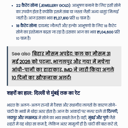
22 कैरेट सोना (JEWELLERY GOLD):
आभूषण बनाने के लिए इसी सोने
का उपयोग होता है क्योंकि इसमें तांबा या जस्ता जैसी अन्य धातुएं मिलाई
जाती हैं। आज इसका भाव
₹1,27,810
प्रति 10 ग्राम है।
18 कैरेट सोना:
डायमंड ज्वैलरी और हल्के आभूषणों के लिए 18 कैरेट
सोने का इस्तेमाल बढ़ता जा रहा है। इसका आज का भाव
₹1,04,600
प्रति
10 ग्राम है।
See also
बिहार मौसम अपडेट: कल का मौसम 31
मई 2026 को पटना, भागलपुर और गया में मचेगा
आंधी-पानी का हाहाकार, IMD ने जारी किया अगले
10 दिनों का खौफनाक अलर्ट!
शहरों का हाल: दिल्ली से मुंबई तक का रेट
भारत के अलग-अलग राज्यों में टैक्स और स्थानीय लागतों के कारण सोने-
चांदी के भावों में थोड़ा अंतर होता है। आज के आंकड़ों पर नज़र डालें तो
दिल्ली,
जयपुर और लखनऊ
में सोने का भाव सबसे तेज़ है। वहीं,
मुंबई और पुणे
जैसे
शहरों में यह थोड़ा सा कम है, लेकिन अंतर मामूली ही है। चांदी की बात करें तो,