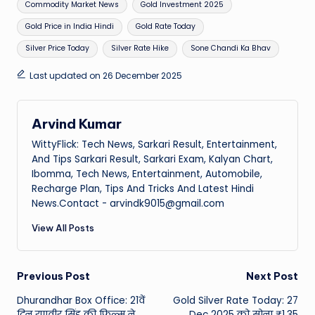
Commodity Market News
Gold Investment 2025
Gold Price in India Hindi
Gold Rate Today
Silver Price Today
Silver Rate Hike
Sone Chandi Ka Bhav
Last updated on 26 December 2025
Arvind Kumar
WittyFlick: Tech News, Sarkari Result, Entertainment,
And Tips Sarkari Result, Sarkari Exam, Kalyan Chart,
Ibomma, Tech News, Entertainment, Automobile,
Recharge Plan, Tips And Tricks And Latest Hindi
News.Contact - arvindk9015@gmail.com
View All Posts
Post
Previous Post
Next Post
Dhurandhar Box Office: 21वें
Gold Silver Rate Today: 27
navigation
दिन रणवीर सिंह की फिल्म ने
Dec 2025 को सोना ₹1.35