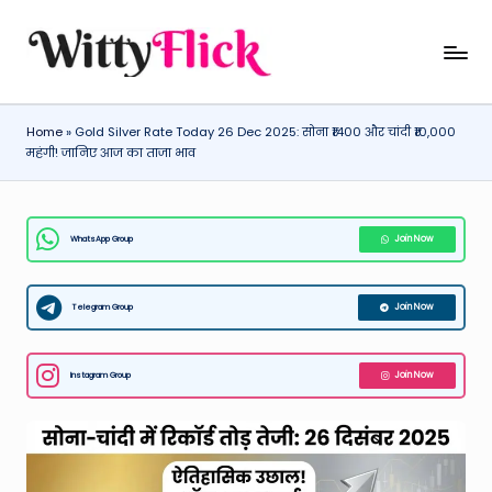
Skip
W
WittyFlick:
to
Latest
content
it
Weather,
Home
»
Gold Silver Rate Today 26 Dec 2025: सोना ₹1400 और चांदी ₹10,000
ty
Tech
महंगी! जानिए आज का ताजा भाव
&
Fl
Movie
ic
News
WhatsApp Group
Join Now
k:
Around
The
L
World
Telegram Group
Join Now
a
t
Instagram Group
Join Now
e
st
W