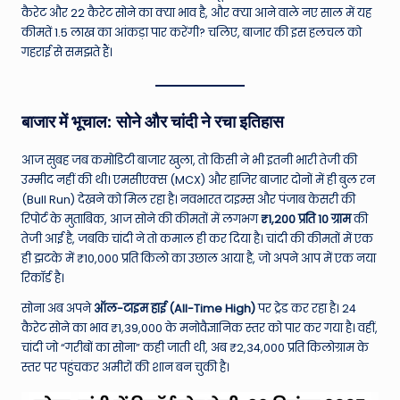
W
कैरेट और 22 कैरेट सोने का क्या भाव है, और क्या आने वाले नए साल में यह
o
कीमतें 1.5 लाख का आंकड़ा पार करेंगी? चलिए, बाजार की इस हलचल को
गहराई से समझते हैं।
rl
d
बाजार में भूचाल: सोने और चांदी ने रचा इतिहास
आज सुबह जब कमोडिटी बाजार खुला, तो किसी ने भी इतनी भारी तेजी की
उम्मीद नहीं की थी। एमसीएक्स (MCX) और हाजिर बाजार दोनों में ही बुल रन
(Bull Run) देखने को मिल रहा है। नवभारत टाइम्स और पंजाब केसरी की
रिपोर्ट के मुताबिक, आज सोने की कीमतों में लगभग
₹1,200 प्रति 10 ग्राम
की
तेजी आई है, जबकि चांदी ने तो कमाल ही कर दिया है। चांदी की कीमतों में एक
ही झटके में ₹10,000 प्रति किलो का उछाल आया है, जो अपने आप में एक नया
रिकॉर्ड है।
सोना अब अपने
ऑल-टाइम हाई (All-Time High)
पर ट्रेड कर रहा है। 24
कैरेट सोने का भाव ₹1,39,000 के मनोवैज्ञानिक स्तर को पार कर गया है। वहीं,
चांदी जो “गरीबों का सोना” कही जाती थी, अब ₹2,34,000 प्रति किलोग्राम के
स्तर पर पहुंचकर अमीरों की शान बन चुकी है।