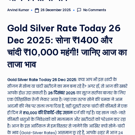
e
No Comments
Arvind Kumar
26 December 2025
Posted
by
N
Gold Silver Rate Today 26
e
w
Dec 2025: सोना ₹1400 और
s
चांदी ₹10,000 महंगी! जानिए आज का
A
ताजा भाव
ro
u
Gold Silver Rate Today 26 Dec 2025:
क्या आप भी इस शादी के
n
सीजन में सोना या चांदी खरीदने का मन बना रहे हैं? अगर हाँ, तो आज की खबरें
आपके होश उड़ा सकती हैं।
26 दिसंबर 2025
का सूरज सर्राफा बाजार के लिए
d
एक ऐतिहासिक तेजी लेकर आया है। जहां एक तरफ सोने की चमक ने आम
T
आदमी की जेब पर ताला लगा दिया है, वहीं दूसरी तरफ चांदी की कीमतों में एक
ही दिन में
₹10,000 की रिकॉर्ड-तोड़ उछाल
दर्ज की गई है। यह साल जाते-जाते
h
कीमती धातुओं के निवेशकों को मालामाल और खरीदारों को परेशान कर रहा
e
है। आज के इस आर्टिकल में हम विस्तार से जानेंगे कि आखिर क्यों सोने-चांदी
के भाव (Gold-Silver Rates) आसमान छू रहे हैं, आपके शहर में आज 24