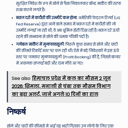
सुरक्षित निवेश के रूप में सोने से पैसा निकालकर बॉन्ड मार्केट की तरफ
रुख करने लगते हैं।
ब्याज दरों में कटौती की उम्मीदें कम होना:
अमेरिकी फेडरल रिजर्व (US
Fed Reserve) द्वारा आने वाले समय में ब्याज दरों में कटौती की जो
उम्मीदें लगाई जा रही थीं, वे अब धूमिल होती दिख रही हैं। ब्याज दरें ऊंची
रहने की संभावना से सोने की चमक फीकी पड़ी है।
ग्लोबल मार्केट में मुनाफावसूली:
पिछले कुछ समय से सोने और चांदी
की कीमतें रिकॉर्ड स्तर पर चल रही थीं। ऐसे में बड़े निवेशकों ने इस ऊंचे
स्तर पर जमकर मुनाफावसूली (Profit Booking) की है, जिससे बाजार
में अचानक सप्लाई बढ़ी और दाम नीचे आ गए।
See also
हिमाचल प्रदेश में कल का मौसम 2 जून
2026: शिमला, मनाली से चंबा तक मौसम विभाग
का बड़ा अलर्ट, जाने अगले 10 दिनों का हाल
निष्कर्ष
सोने और चांदी की कीमतों में आई यह भारी गिरावट उन लोगों के लिए एक