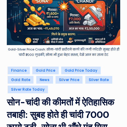
e
a
t
h
er
,
Gold-Silver Price Crash: सोना-चांदी खरीदने वालों की लगी लॉटरी! सुबह होते ही
चांदी ₹7000 लुढ़की, सोना भी हुआ बेहद सस्ता, देखें आज का ताजा रेट
T
e
Posted
Finance
Gold Price
Gold Price Today
in
c
Gold Rate
News
Silver Price
Silver Rate
h
Silver Rate Today
&
सोन-चांदी की कीमतों में ऐतिहासिक
M
तबाही: सुबह होते ही चांदी 7000
o
vi
रुपये टूटी, सोना भी औंधे मुंह गिरा