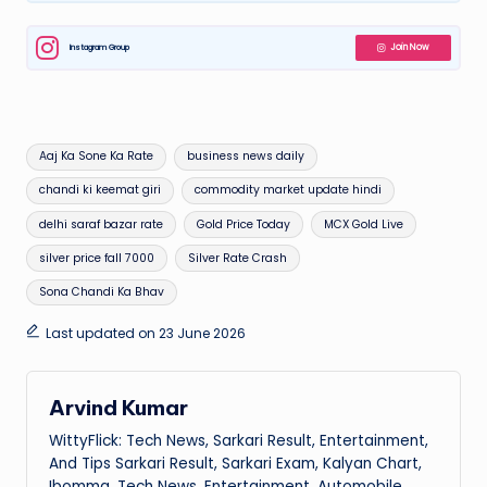
Instagram Group
Join Now
Tags:
Aaj Ka Sone Ka Rate
business news daily
chandi ki keemat giri
commodity market update hindi
delhi saraf bazar rate
Gold Price Today
MCX Gold Live
silver price fall 7000
Silver Rate Crash
Sona Chandi Ka Bhav
Last updated on 23 June 2026
Arvind Kumar
WittyFlick: Tech News, Sarkari Result, Entertainment,
And Tips Sarkari Result, Sarkari Exam, Kalyan Chart,
Ibomma, Tech News, Entertainment, Automobile,