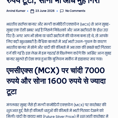
e
No Comments
Arvind Kumar
23 June 2026
Posted
N
by
e
भारतीय सर्राफा बाजार और मल्टी कमोडिटी एक्सचेंज (MCX) से आज सुबह-
सुबह एक ऐसी खबर आई है जिसने निवेशकों और आम खरीदारों के होश उड़ा
w
दिए हैं। अगर आप भी सोना या चांदी खरीदने की योजना बना रहे थे, तो आपके
s
लिए बड़ी खुशखबरी है। वैश्विक बाजारों में आई भारी उथल-पुथल के कारण
भारतीय बाजार में सोने और चांदी की कीमतों में अब तक की सबसे बड़ी गिरावट
A
दर्ज की गई है। इस लेख में हम गहराई से विश्लेषण करेंगे कि आखिर आज सुबह
ro
बाजार खुलते ही ऐसा क्या हुआ कि बुलियन मार्केट में हाहाकार मच गया।
u
एमसीएक्स (MCX) पर चांदी 7000
n
रुपये और सोना 1600 रुपये से ज्यादा
d
टूटा
T
h
मंगलवार सुबह जैसे ही मल्टी कमोडिटी एक्सचेंज (MCX) पर कारोबार की
e
शुरुआत हुई, वैसे ही कीमती धातुओं की कीमतों में भारी गिरावट देखने को
मिली। चांदी के वायदा भाव (Future Silver Price) में शुरुआती कारोबार में