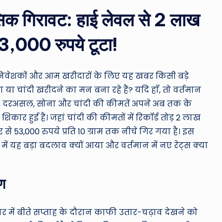
ro
ासिक गिरावट: हाई लेवल से 2 लाख
u
 53,000 रुपये टूटा!
n
d
 निवेशकों और आम खरीदारों के लिए यह खबर किसी बड़े
T
या चांदी खरीदने का मन बना रहे हैं? यदि हाँ, तो वर्तमान
h
। दरअसल, सोना और चांदी की कीमतें अपने अब तक के
ार हुई हैं। जहां चांदी की कीमतों में रिकॉर्ड तोड़ 2 लाख
e
से 53,000 रुपये प्रति 10 ग्राम तक नीचे गिर गया है। इस
W
में यह बड़ा बदलाव क्यों आया और वर्तमान में नए रेट्स क्या
o
षण
rl
d
र में बीते सप्ताह के दौरान काफी उतार-चढ़ाव देखने को