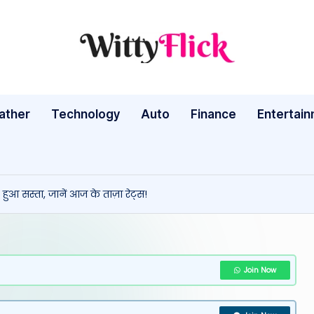
W
WittyFlick:
Latest
it
Weather,
ather
Technology
Auto
ty
Finance
Entertai
Tech
&
Fl
Movie
ic
News
हुआ सस्ता, जानें आज के ताज़ा रेट्स!
Around
k:
The
L
World
a
Join Now
te