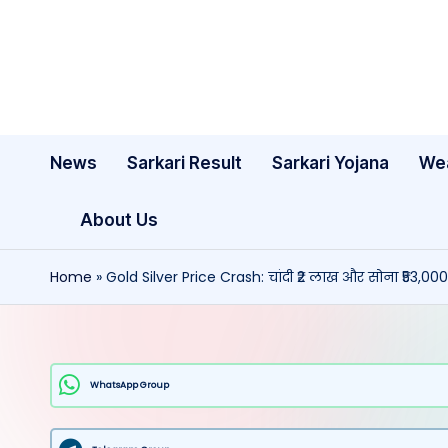
Skip
to
content
News
Sarkari Result
Sarkari Yojana
We
About Us
Home
»
Gold Silver Price Crash: चांदी ₹2 लाख और सोना ₹53,000 
WhatsApp Group