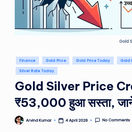
Gold S
Posted
Finance
Gold Price
Gold Price Today
Gold 
in
Silver Rate Today
Gold Silver Price Cra
₹53,000 हुआ सस्ता, जानें
No Comments
4 April 2026
Arvind Kumar
Posted
by