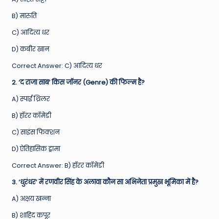
B) मारुति
C) आदित्य धर
D) कबीर खान
Correct Answer: C) आदित्य धर
2. ‘द राजा साब’ किस जॉनर (Genre) की फिल्म है?
A) स्पाई थ्रिलर
B) हॉरर कॉमेडी
C) साइंस फिक्शन
D) ऐतिहासिक ड्रामा
Correct Answer: B) हॉरर कॉमेडी
3. ‘धुरंधर’ में रणवीर सिंह के अलावा कौन सा अभिनेता प्रमुख भूमिका में है?
A) अक्षय खन्ना
B) शाहिद कपूर