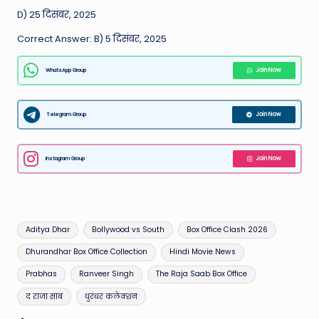
D) 25 दिसंबर, 2025
Correct Answer: B) 5 दिसंबर, 2025
WhatsApp Group
Join Now
Telegram Group
Join Now
Instagram Group
Join Now
Tags:
Aditya Dhar
Bollywood vs South
Box Office Clash 2026
Dhurandhar Box Office Collection
Hindi Movie News
Prabhas
Ranveer Singh
The Raja Saab Box Office
द राजा साब
धुरंधर कलेक्शन