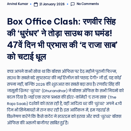
No Comments
Arvind Kumar
21 January 2026
e
Posted
by
N
Box Office Clash: रणवीर सिंह
e
की ‘धुरंधर’ ने तोड़ा साउथ का घमंड!
w
47वें दिन भी प्रभास की ‘द राजा साब’
s
A
को चटाई धूल
ro
क्या आपने कभी सोचा था कि बॉक्स ऑफिस पर डेढ़ महीने पुरानी फिल्म,
u
साउथ के सबसे बड़े सुपरस्टार की नई रिलीज़ को पछाड़ देगी? जी हाँ, यह कोई
n
सपना नहीं, बल्कि 2026 की शुरुआत का सबसे बड़ा सच है। रणवीर सिंह की
जासूसी थ्रिलर ‘धुरंधर’ (Dhurandhar) ने बॉक्स ऑफिस के सभी नियमों को
d
बदल दिया है। जहाँ एक तरफ प्रभास की हॉरर-कॉमेडी ‘द राजा साब’ (The
T
Raja Saab) दर्शकों को तरस रही है, वहीं आदित्य धर की ‘धुरंधर’ अपने 47वें
दिन भी सिनेमाघरों में राज कर रही है। इस आर्टिकल में, हम गहराई से
h
विश्लेषण करेंगे कि कैसे कंटेंट ने स्टारडम को हराया और क्यों ‘धुरंधर’ बॉक्स
e
ऑफिस की असली बाजीगर साबित हुई है।