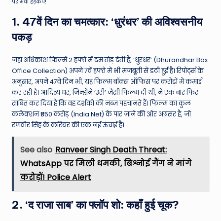
पर मचा हड़कंप!
1. 47वें दिन का चमत्कार: ‘धुरंधर’ की अविश्वसनीय
पकड़
जहां अधिकांश फिल्में 2 हफ्ते में दम तोड़ देती हैं, ‘धुरंधर’ (Dhurandhar Box
Office Collection) अपने 7वें हफ्ते में भी मजबूती से डटी हुई है। रिपोर्ट्स के
अनुसार, अपने 47वें दिन भी, यह फिल्म बॉक्स ऑफिस पर करोड़ों में कमाई
कर रही है। आदित्य धर, जिन्होंने ‘उरी’ जैसी फिल्म दी थी, ने एक बार फिर
साबित कर दिया है कि वह दर्शकों की नब्ज पहचानते हैं। फिल्म का कुल
कलेक्शन ₹850 करोड़ (India Net) के पार जाने की ओर अग्रसर है, जो
रणवीर सिंह के करियर की एक नई ऊंचाई है।
See also
Ranveer Singh Death Threat:
WhatsApp पर मिली धमकी, बिश्नोई गैंग ने मांगे
करोड़ों! Police Alert
2. ‘द राजा साब’ का फ्लॉप शो: कहाँ हुई चूक?