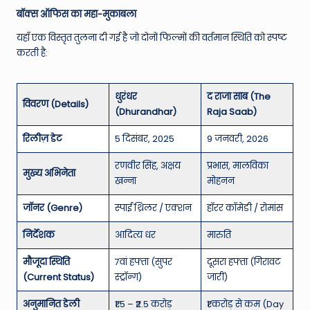
बॉक्स ऑफिस का महा-मुकाबला
यहाँ एक विस्तृत तुलना दी गई है जो दोनों फिल्मों की वर्तमान स्थिति को स्पष्ट
करती है:
धुरंधर
द राजा साब (The
विवरण (Details)
(Dhurandhar)
Raja Saab)
रिलीज़ डेट
5 दिसंबर, 2025
9 जनवरी, 2026
रणवीर सिंह, अक्षय
प्रभास, मालविका
मुख्य अभिनेता
खन्ना
मोहनन
जॉनर (Genre)
स्पाई थ्रिलर / एक्शन
हॉरर कॉमेडी / रोमांस
निर्देशक
आदित्य धर
मारुति
मौजूदा स्थिति
7वां हफ्ता (सुपर
दूसरा हफ्ता (गिरावट
(Current Status)
स्ट्रॉन्ग)
जारी)
अनुमानित डेली
₹1.5 – ₹2.5 करोड़
₹1 करोड़ से कम (Day