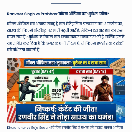
W
o
Ranveer Singh vs Prabhas: बॉक्स ऑफिस का ‘धुरंधर’ कौन?
rl
बॉक्स ऑफिस का अखाड़ा गवाह है एक ऐतिहासिक पलटवार का। आमतौर पर,
d
साउथ की फिल्में बॉलीवुड पर भारी पड़ती आई हैं, लेकिन इस बार हवा का रुख
बदल गया है।
‘धुरंधर’
न केवल एक ब्लॉकबस्टर बनकर उभरी है, बल्कि इसने
यह साबित कर दिया है कि अगर कहानी में दम हो, तो फिल्म हफ्तों तक दर्शकों
को बांधे रख सकती है।
Dhurandhar vs Raja Saab: 47वें दिन रणवीर सिंह ने प्रभास को पछाड़ा, बॉक्स ऑफिस