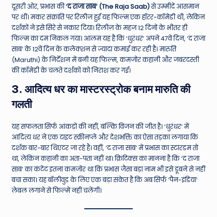
दूसरी ओर, प्रभास की
‘द राजा साब’ (The Raja Saab)
से उम्मीदें आसमान
पर थीं। मकर संक्रांति पर रिलीज हुई यह फिल्म एक हॉरर-कॉमेडी थी, लेकिन
दर्शकों ने इसे सिरे से नकार दिया। रिलीज़ के महज 12 दिनों के भीतर ही
फिल्म का दम निकल गया। आलम यह है कि ‘धुरंधर’ अपने 47वें दिन, ‘द राजा
साब’ के 12वें दिन के कलेक्शन से ज्यादा कमाई कर रही है। मारुति
(Maruthi) के निर्देशन में बनी यह फिल्म, कमजोर कहानी और जबरदस्ती
की कॉमेडी के चलते दर्शकों को निराश कर गई।
3. आदित्य धर का मास्टरस्ट्रोक बनाम मारुति की
गलती
यह सफलता सिर्फ आंकड़ों की नहीं, बल्कि विजन की जीत है। ‘धुरंधर’ में
आदित्य धर ने एक टाइट स्क्रीनप्ले और देशभक्ति का ऐसा तड़का लगाया कि
दर्शक बार-बार थिएटर जा रहे हैं। वहीं, ‘द राजा साब’ में प्रभास का स्टारडम तो
था, लेकिन कहानी का अता-पता नहीं था। क्रिटिक्स का मानना है कि ‘द राजा
साब’ का कंटेंट इतना कमजोर था कि प्रभास जैसा बड़ा नाम भी इसे डूबने से नहीं
बचा सका। यह बॉलीवुड के लिए एक बड़ा संकेत है कि अब सिर्फ ‘पैन-इंडिया’
लेबल लगाने से फिल्में नहीं चलेंगी।