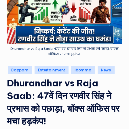
e
a
t
h
er
,
Dhurandhar vs Raja Saab: 47वें दिन रणवीर सिंह ने प्रभास को पछाड़ा, बॉक्स
ऑफिस पर मचा हड़कंप!
T
e
Posted
Bappam
Entertainment
Ibomma
News
in
c
Dhurandhar vs Raja
h
Saab: 47वें दिन रणवीर सिंह ने
&
प्रभास को पछाड़ा, बॉक्स ऑफिस पर
M
o
मचा हड़कंप!
vi