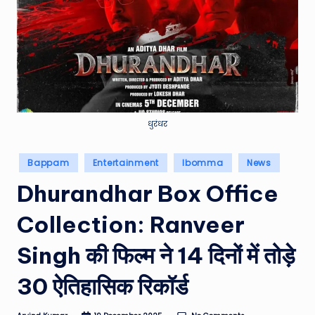
e
a
t
h
er
,
धुरंधर
T
Posted
Bappam
Entertainment
Ibomma
News
e
in
Dhurandhar Box Office
c
h
Collection: Ranveer
&
Singh की फिल्म ने 14 दिनों में तोड़े
M
30 ऐतिहासिक रिकॉर्ड
o
vi