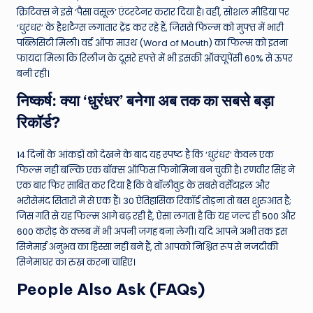
क्रिटिक्स ने इसे ‘पैसा वसूल’ एंटरटेनर करार दिया है। वहीं, सोशल मीडिया पर
‘धुरंधर’ के हैशटैग्स लगातार ट्रेंड कर रहे हैं, जिससे फिल्म को मुफ्त में भारी
पब्लिसिटी मिली। वर्ड ऑफ माउथ (Word of Mouth) का फिल्म को इतना
फायदा मिला कि रिलीज के दूसरे हफ्ते में भी इसकी ऑक्यूपेंसी 60% से ऊपर
बनी रही।
निष्कर्ष: क्या ‘धुरंधर’ बनेगा अब तक का सबसे बड़ा
रिकॉर्ड?
14 दिनों के आंकड़ों को देखने के बाद यह स्पष्ट है कि ‘धुरंधर’ केवल एक
फिल्म नहीं बल्कि एक बॉक्स ऑफिस फिनोमिना बन चुकी है। रणवीर सिंह ने
एक बार फिर साबित कर दिया है कि वे बॉलीवुड के सबसे वर्सेटाइल और
भरोसेमंद सितारों में से एक हैं। 30 ऐतिहासिक रिकॉर्ड तोड़ना तो बस शुरुआत है;
जिस गति से यह फिल्म आगे बढ़ रही है, ऐसा लगता है कि यह जल्द ही 500 और
600 करोड़ के क्लब में भी अपनी जगह बना लेगी। यदि आपने अभी तक इस
सिनेमाई अनुभव का हिस्सा नहीं बने हैं, तो आपको निश्चित रूप से नजदीकी
सिनेमाघर का रुख करना चाहिए।
People Also Ask (FAQs)