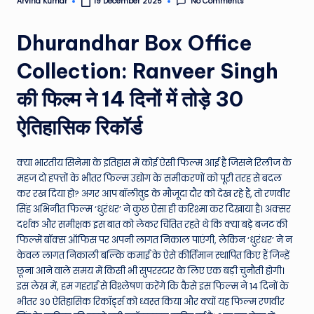
No Comments
Arvind Kumar
19 December 2025
Posted
e
by
Dhurandhar Box Office
N
e
Collection: Ranveer Singh
w
की फिल्म ने 14 दिनों में तोड़े 30
s
ऐतिहासिक रिकॉर्ड
A
ro
क्या भारतीय सिनेमा के इतिहास में कोई ऐसी फिल्म आई है जिसने रिलीज के
u
महज दो हफ्तों के भीतर फिल्म उद्योग के समीकरणों को पूरी तरह से बदल
कर रख दिया हो? अगर आप बॉलीवुड के मौजूदा दौर को देख रहे हैं, तो रणवीर
n
सिंह अभिनीत फिल्म ‘धुरंधर’ ने कुछ ऐसा ही करिश्मा कर दिखाया है। अक्सर
d
दर्शक और समीक्षक इस बात को लेकर चिंतित रहते थे कि क्या बड़े बजट की
फिल्में बॉक्स ऑफिस पर अपनी लागत निकाल पाएंगी, लेकिन ‘धुरंधर’ ने न
T
केवल लागत निकाली बल्कि कमाई के ऐसे कीर्तिमान स्थापित किए हैं जिन्हें
h
छूना आने वाले समय में किसी भी सुपरस्टार के लिए एक बड़ी चुनौती होगी।
इस लेख में, हम गहराई से विश्लेषण करेंगे कि कैसे इस फिल्म ने 14 दिनों के
e
भीतर 30 ऐतिहासिक रिकॉर्ड्स को ध्वस्त किया और क्यों यह फिल्म रणवीर