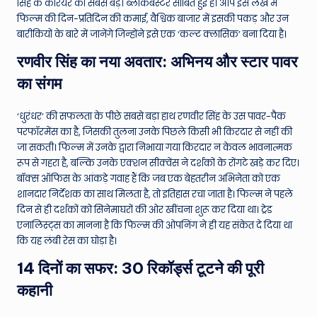
W
सिंह के करियर की सबसे बड़ी ब्लॉकबस्टर साबित हुई है। आप इस लेख में
फिल्म की दिन-प्रतिदिन की कमाई, वैश्विक बाजार में इसकी पकड़ और उन
o
बारीकियों के बारे में जानेंगे जिन्होंने इसे एक ‘कल्ट क्लासिक’ बना दिया है।
rl
रणवीर सिंह का नया अवतार: अभिनय और स्टार पावर
d
का संगम
‘धुरंधर’ की सफलता के पीछे सबसे बड़ा हाथ रणवीर सिंह के उस पावर-पैक
परफॉरमेंस का है, जिसकी तुलना उनके पिछले किसी भी किरदार से नहीं की
जा सकती। फिल्म में उनके द्वारा निभाया गया किरदार न केवल भावनात्मक
रूप से गहरा है, बल्कि उनके एक्शन सीक्वेंस ने दर्शकों के रोंगटे खड़े कर दिए।
बॉक्स ऑफिस के आंकड़े गवाह हैं कि जब एक बेहतरीन अभिनेता को एक
शानदार निर्देशक का साथ मिलता है, तो इतिहास रचा जाता है। फिल्म ने पहले
दिन से ही दर्शकों को सिनेमाघरों की ओर खींचना शुरू कर दिया था। ट्रेड
एनालिस्ट्स का मानना है कि फिल्म की ओपनिंग ने ही यह संकेत दे दिया था
कि यह लंबी रेस का घोड़ा है।
14 दिनों का सफर: 30 रिकॉर्ड्स टूटने की पूरी
कहानी