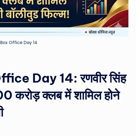
&
M
o
Box Office Day 14
vi
e
N
ice Day 14: रणवीर सिंह
e
0 करोड़ क्लब में शामिल होने
w
ी
s
A