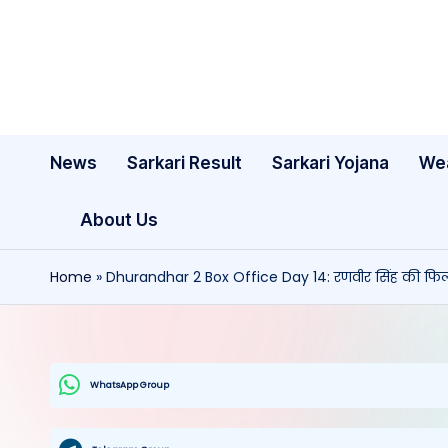
Skip
to
content
News
Sarkari Result
Sarkari Yojana
We
About Us
Home
»
Dhurandhar 2 Box Office Day 14: रणवीर सिंह की फिल्म
WhatsApp Group