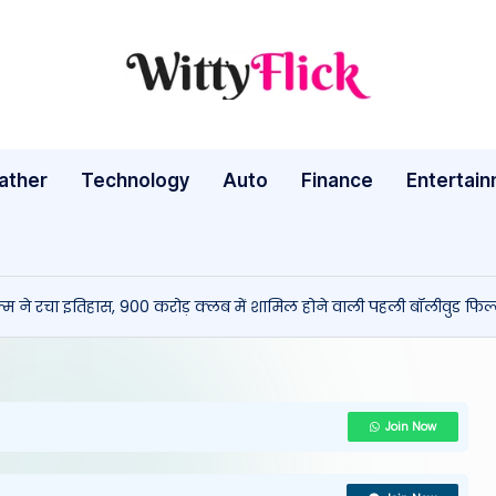
W
WittyFlick:
Latest
it
Weather,
ather
Technology
Auto
ty
Finance
Entertai
Tech
&
Fl
Movie
ic
News
 ने रचा इतिहास, 900 करोड़ क्लब में शामिल होने वाली पहली बॉलीवुड फिल
Around
k:
The
L
World
a
Join Now
te