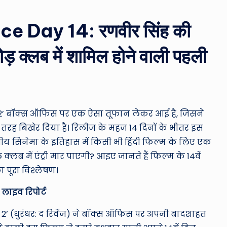
ro
u
 Day 14: रणवीर सिंह की
n
़ क्लब में शामिल होने वाली पहली
d
T
h
र 2’ बॉक्स ऑफिस पर एक ऐसा तूफान लेकर आई है, जिसने
e
की तरह बिखेर दिया है। रिलीज के महज 14 दिनों के भीतर इस
 सिनेमा के इतिहास में किसी भी हिंदी फिल्म के लिए एक
W
क्लब में एंट्री मार पाएगी? आइए जानते हैं फिल्म के 14वें
o
पूरा विश्लेषण।
rl
लाइव रिपोर्ट
d
र 2’ (धुरंधर: द रिवेंज) ने बॉक्स ऑफिस पर अपनी बादशाहत