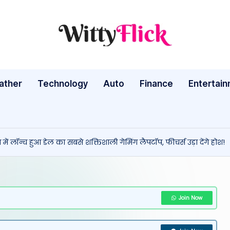
W
WittyFlick:
Latest
it
Weather,
ather
Technology
Auto
ty
Finance
Entertai
Tech
&
Fl
Movie
ic
News
ं लॉन्च हुआ डेल का सबसे शक्तिशाली गेमिंग लैपटॉप, फीचर्स उड़ा देंगे होश!
Around
k:
The
L
World
a
Join Now
te