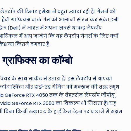
ro
u
ैपटॉप की डिमांड हमेशा से बहुत ज्यादा रही है। गेमर्स को
हैवी ग्राफिक्स वाले गेम को आसानी से रन कर सके। इसी
n
ेल (Dell) ने भारत में अपना सबसे धाकड़ लैपटॉप
d
्टिकल में आप जानेंगे कि यह लैपटॉप गेमर्स के लिए क्यों
ेशन्स कितने दमदार हैं।
T
 ग्राफिक्स का कॉम्बो
h
e
वेयर के साथ मार्केट में उतारा है। इस लैपटॉप में आपको
W
मल्टीटास्किंग और हाई-एंड गेमिंग को मक्खन की तरह स्मूथ
 Nvidia GeForce RTX 4050 तक के बेहतरीन लैपटॉप जीपीयू
o
ं Nvidia GeForce RTX 3050 का विकल्प भी मिलता है। यह
rl
बिना किसी रुकावट के हाई फ्रेम रेट्स पर चलाने में सक्षम
d