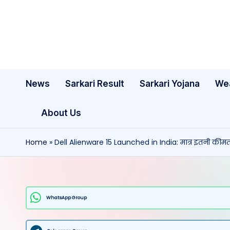
Skip
to
content
News
Sarkari Result
Sarkari Yojana
We
About Us
Home
»
Dell Alienware 15 Launched in India: मात्र इतनी कीमत मे
WhatsApp Group