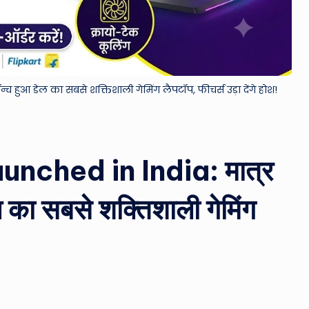
&
M
o
्च हुआ डेल का सबसे शक्तिशाली गेमिंग लैपटॉप, फीचर्स उड़ा देंगे होश!
vi
e
nched in India: मात्र
N
e
ल का सबसे शक्तिशाली गेमिंग
w
!
s
A