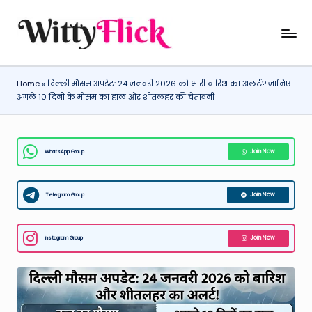
Skip
W
WittyFlick:
to
Latest
content
it
Weather,
Home
»
दिल्ली मौसम अपडेट: 24 जनवरी 2026 को भारी बारिश का अलर्ट? जानिए
ty
Tech
अगले 10 दिनों के मौसम का हाल और शीतलहर की चेतावनी
&
Fl
Movie
ic
News
WhatsApp Group
Join Now
k:
Around
The
L
World
Telegram Group
Join Now
a
t
Instagram Group
Join Now
e
st
W