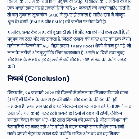
दिल्ली के मौसम की चर्चा बिना प्रदूषण के अधूरी है। बारिश की संभावना के बीच
एक अच्छी खबर यह हो सकती है कि यदि 24 जनवरी को अच्छी बारिश होती है,
तो वायु गुणवत्ता सूचकांक (AQI) में सुधार हो सकता है। बारिश हवा में मौजूद
धूल के कणों (PM 2.5 और PM 10) को जमीन पर बैठा देती है।
हालांकि, अगर केवल हल्की बूंदाबांदी होती है और हवा की गति कम रहती है, तो
प्रदूषण का स्तर और बढ़ सकता है, जिससे ‘स्मॉग’ की चादर शहर को ढक लेगी।
वर्तमान में दिल्ली का AQI ‘बेहद खराब’ (Very Poor) श्रेणी में बना हुआ है, जो
सांस के मरीजों और बुजुर्गों के लिए खतरनाक है। अगले 10 दिनों तक सुबह
और शाम के समय बाहर टहलने से बचें और एन-95 मास्क का प्रयोग जरूर
करें।
निष्कर्ष (Conclusion)
निष्कर्षतः, 24 जनवरी 2026 को दिल्ली में मौसम का मिजाज बिगड़ने वाला
है। पश्चिमी विक्षोभ के कारण हल्की बारिश और कड़ाके की ठंड की पूरी
संभावना है। अगर आप घर से बाहर निकलने का प्लान बना रहे हैं, तो अपने साथ
छाता और गर्म कपड़े जरूर रखें। अगले 10 दिनों में ठंड बनी रहेगी, लेकिन
गणतंत्र दिवस के बाद धीरे-धीरे राहत मिलने की उम्मीद है। मौसम विभाग की
चेतावनियों पर नजर रखें और कोहरे में वाहन चलाते समय विशेष सावधानी
बरतें। अपनी सेहत का ध्यान रखें, क्योंकि बारिश और ठंड का यह मिश्रण