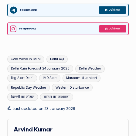
Telegram Group
Join Now
Instagram Group
Join Now
Tags:
Cold Wave in Delhi
Delhi AQI
Delhi Rain Forecast 24 January 2026
Delhi Weather
Fog Alert Delhi
IMD Alert
Mausam Ki Jankari
Republic Day Weather
Western Disturbance
दिल्ली का मौसम
बारिश की संभावना
Last updated on 23 January 2026
Arvind Kumar