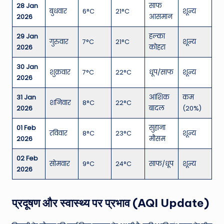
28 Jan
साफ
बुधवार
6°C
21°C
शून्य
2026
आसमान
29 Jan
हल्का
गुरुवार
7°C
21°C
शून्य
2026
कोहरा
30 Jan
शुक्रवार
7°C
22°C
धूप/साफ
शून्य
2026
31 Jan
आंशिक
कम
शनिवार
8°C
22°C
2026
बादल
(20%)
01 Feb
सुहाना
रविवार
8°C
23°C
शून्य
2026
मौसम
02 Feb
सोमवार
9°C
24°C
साफ/धूप
शून्य
2026
प्रदूषण और स्वास्थ्य पर प्रभाव (AQI Update)