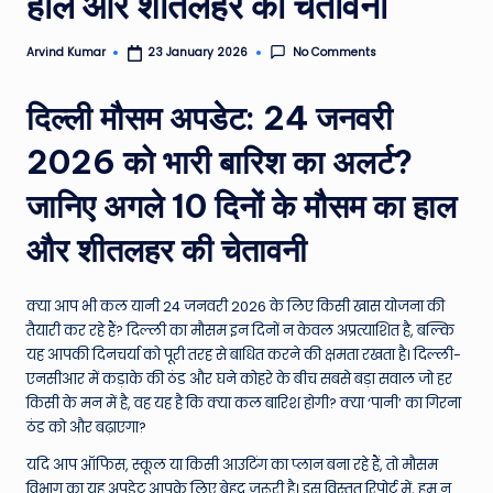
हाल और शीतलहर की चेतावनी
e
No Comments
Arvind Kumar
23 January 2026
N
Posted
by
e
दिल्ली मौसम अपडेट: 24 जनवरी
w
2026 को भारी बारिश का अलर्ट?
s
जानिए अगले 10 दिनों के मौसम का हाल
A
ro
और शीतलहर की चेतावनी
u
क्या आप भी कल यानी 24 जनवरी 2026 के लिए किसी खास योजना की
n
तैयारी कर रहे हैं? दिल्ली का मौसम इन दिनों न केवल अप्रत्याशित है, बल्कि
d
यह आपकी दिनचर्या को पूरी तरह से बाधित करने की क्षमता रखता है। दिल्ली-
एनसीआर में कड़ाके की ठंड और घने कोहरे के बीच सबसे बड़ा सवाल जो हर
T
किसी के मन में है, वह यह है कि क्या कल बारिश होगी? क्या ‘पानी’ का गिरना
h
ठंड को और बढ़ाएगा?
e
यदि आप ऑफिस, स्कूल या किसी आउटिंग का प्लान बना रहे हैं, तो मौसम
विभाग का यह अपडेट आपके लिए बेहद जरूरी है। इस विस्तृत रिपोर्ट में, हम न