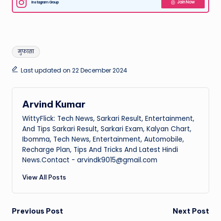
Instagram Group
Join Now
Tags:
मुफासा
Last updated on 22 December 2024
Arvind Kumar
WittyFlick: Tech News, Sarkari Result, Entertainment,
And Tips Sarkari Result, Sarkari Exam, Kalyan Chart,
Ibomma, Tech News, Entertainment, Automobile,
Recharge Plan, Tips And Tricks And Latest Hindi
News.Contact - arvindk9015@gmail.com
View All Posts
Post
Previous Post
Next Post