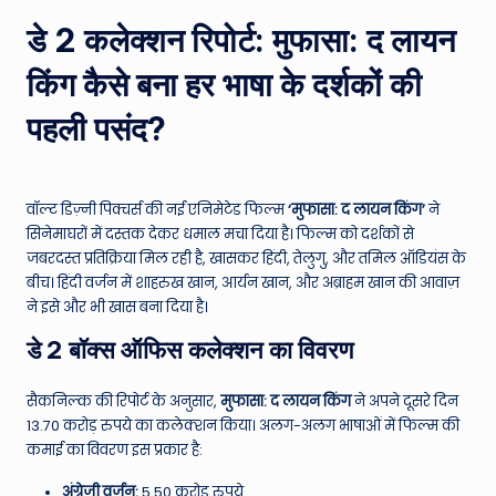
e
डे 2 कलेक्शन रिपोर्ट: मुफासा: द लायन
N
किंग कैसे बना हर भाषा के दर्शकों की
e
पहली पसंद?
w
s
A
वॉल्ट डिज़्नी पिक्चर्स की नई एनिमेटेड फिल्म
‘मुफासा: द लायन किंग’
ने
सिनेमाघरों में दस्तक देकर धमाल मचा दिया है। फिल्म को दर्शकों से
ro
जबरदस्त प्रतिक्रिया मिल रही है, खासकर हिंदी, तेलुगु, और तमिल ऑडियंस के
u
बीच। हिंदी वर्जन में शाहरुख खान, आर्यन खान, और अब्राहम खान की आवाज़
ने इसे और भी खास बना दिया है।
n
डे 2 बॉक्स ऑफिस कलेक्शन का विवरण
d
T
सैकनिल्क की रिपोर्ट के अनुसार,
मुफासा: द लायन किंग
ने अपने दूसरे दिन
h
13.70 करोड़ रुपये का कलेक्शन किया। अलग-अलग भाषाओं में फिल्म की
कमाई का विवरण इस प्रकार है:
e
अंग्रेजी वर्जन:
5.50 करोड़ रुपये