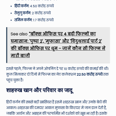
W
हिंदी वर्जन:
4.50 करोड़ रुपये
o
तेलुगु वर्जन:
2 करोड़ रुपये
rl
तमिल वर्जन:
1.7 करोड़ रुपये
d
See also
"बॉक्स ऑफिस पर 4 बड़ी फिल्मों का
घमासान: 'पुष्पा 2', 'मुफासा' और 'विदुथलाई पार्ट 2'
की बॉक्स ऑफिस पर धूम – जानें कौन सी फिल्म ने
मारी बाजी
इससे पहले, फिल्म ने अपने ओपनिंग डे पर 10 करोड़ रुपये की कमाई की थी।
कुल मिलाकर दो दिनों में फिल्म का नेट कलेक्शन
22.50 करोड़ रुपये
तक
पहुंच चुका है।
शाहरुख खान और परिवार का जादू
हिंदी वर्जन की सबसे बड़ी खासियत है इसमें शाहरुख खान और उनके बेटों की
आवाज़। शाहरुख की दमदार आवाज़ मुफासा के किरदार में जान डाल देती है,
जबकि आर्यन और अब्राहम की परफॉर्मेंस भी दर्शकों को खूब भा रही है। इसके