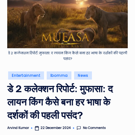
e
a
t
h
er
,
डे 2 कलेक्शन रिपोर्ट: मुफासा: द लायन किंग कैसे बना हर भाषा के दर्शकों की पहली
पसंद?
T
e
Posted
Entertainment
Ibomma
News
in
c
डे 2 कलेक्शन रिपोर्ट: मुफासा: द
h
लायन किंग कैसे बना हर भाषा के
&
M
दर्शकों की पहली पसंद?
o
No Comments
Arvind Kumar
22 December 2024
Posted
vi
by