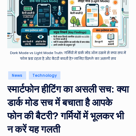
e
a
t
h
er
,
Dark Mode vs Light Mode Truth: गर्मियों में डार्क मोड ऑन रखने से क्या सच में
फोन ठंडा रहता है और बैटरी बचती है? जानिए डिस्प्ले का असली सच
T
e
Posted
News
Technology
in
c
स्मार्टफोन हीटिंग का असली सच: क्या
h
डार्क मोड सच में बचाता है आपके
&
M
फोन की बैटरी? गर्मियों में भूलकर भी
o
न करें यह गलती
vi