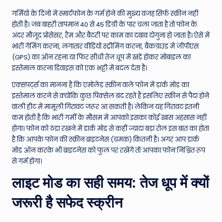
गर्मियों के दिनों में स्मार्टफोन के गर्म होने की मुख्य वजह सिर्फ स्क्रीन नहीं
होती है। जब बाहरी तापमान 40 से 45 डिग्री के पार चला जाता है तो फोन के
अंदर मौजूद प्रोसेसर, रैम और बैटरी पर काम का दबाव दोगुना हो जाता है। ऐसे में
भारी गेमिंग करना, लगातार वीडियो स्ट्रीमिंग करना, बैकग्राउंड में जीपीएस
(GPS) का ऑन रहना या फिर सीधी तेज धूप में खड़े होकर मोबाइल का
इस्तेमाल करना डिवाइस को एक भट्टी में बदल देता है।
एक्सपर्ट्स का मानना है कि एमोलेड स्क्रीन वाले फोन में डार्क मोड का
इस्तेमाल करने से क्योंकि कुछ पिक्सेल बंद रहते हैं इसलिए स्क्रीन से पैदा होने
वाली हीट में मामूली गिरावट जरूर आ सकती है। लेकिन यह गिरावट इतनी
कम होती है कि भारी गर्मी के मौसम में आपको इसका कोई खास अहसास नहीं
होगा। फोन को ठंडा रखने में डार्क मोड से कहीं ज्यादा बड़ा रोल इस बात का होता
है कि आपके फोन की स्क्रीन ब्राइटनेस (चमक) कितनी है। अगर आप डार्क
मोड ऑन करके भी ब्राइटनेस को फुल पर रखेंगे तो आपका फोन निश्चित रूप
से गर्म होगा।
लाइट मोड का सही समय: तेज धूप में क्यों
जरूरी है सफेद स्क्रीन