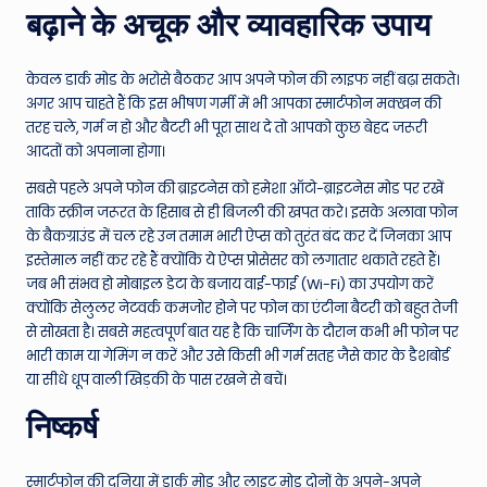
बढ़ाने के अचूक और व्यावहारिक उपाय
केवल डार्क मोड के भरोसे बैठकर आप अपने फोन की लाइफ नहीं बढ़ा सकते।
अगर आप चाहते हैं कि इस भीषण गर्मी में भी आपका स्मार्टफोन मक्खन की
तरह चले, गर्म न हो और बैटरी भी पूरा साथ दे तो आपको कुछ बेहद जरूरी
आदतों को अपनाना होगा।
सबसे पहले अपने फोन की ब्राइटनेस को हमेशा ऑटो-ब्राइटनेस मोड पर रखें
ताकि स्क्रीन जरूरत के हिसाब से ही बिजली की खपत करे। इसके अलावा फोन
के बैकग्राउंड में चल रहे उन तमाम भारी ऐप्स को तुरंत बंद कर दें जिनका आप
इस्तेमाल नहीं कर रहे हैं क्योंकि ये ऐप्स प्रोसेसर को लगातार थकाते रहते हैं।
जब भी संभव हो मोबाइल डेटा के बजाय वाई-फाई (Wi-Fi) का उपयोग करें
क्योंकि सेलुलर नेटवर्क कमजोर होने पर फोन का एंटीना बैटरी को बहुत तेजी
से सोखता है। सबसे महत्वपूर्ण बात यह है कि चार्जिंग के दौरान कभी भी फोन पर
भारी काम या गेमिंग न करें और उसे किसी भी गर्म सतह जैसे कार के डैशबोर्ड
या सीधे धूप वाली खिड़की के पास रखने से बचें।
निष्कर्ष
स्मार्टफोन की दुनिया में डार्क मोड और लाइट मोड दोनों के अपने-अपने