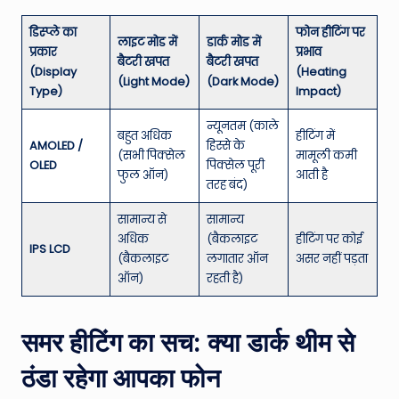
डिस्प्ले का
फोन हीटिंग पर
लाइट मोड में
डार्क मोड में
प्रकार
प्रभाव
बैटरी खपत
बैटरी खपत
(Display
(Heating
(Light Mode)
(Dark Mode)
Type)
Impact)
न्यूनतम (काले
बहुत अधिक
हीटिंग में
AMOLED /
हिस्से के
(सभी पिक्सेल
मामूली कमी
OLED
पिक्सेल पूरी
फुल ऑन)
आती है
तरह बंद)
सामान्य से
सामान्य
अधिक
(बैकलाइट
हीटिंग पर कोई
IPS LCD
(बैकलाइट
लगातार ऑन
असर नहीं पड़ता
ऑन)
रहती है)
समर हीटिंग का सच: क्या डार्क थीम से
ठंडा रहेगा आपका फोन