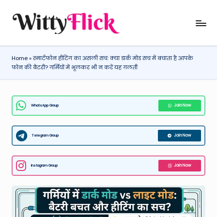
Skip
W
WittyFlick:
to
Latest
content
it
Weather,
Home
»
स्मार्टफोन हीटिंग का असली सच: क्या डार्क मोड सच में बचाता है आपके
ty
Tech
फोन की बैटरी? गर्मियों में भूलकर भी न करें यह गलती
&
Fl
Movie
ic
News
WhatsApp Group
Join Now
k:
Around
The
L
World
Telegram Group
Join Now
a
t
Instagram Group
Join Now
e
st
W