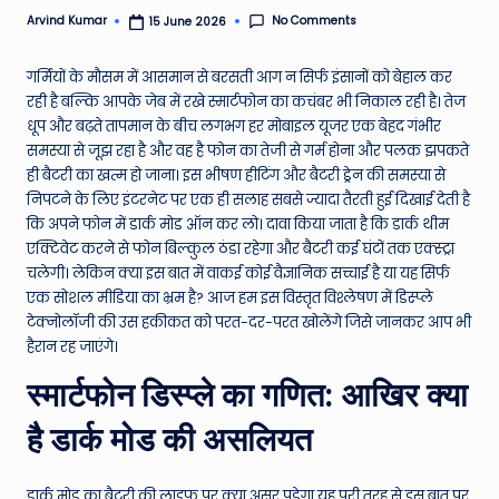
e
No Comments
Arvind Kumar
15 June 2026
Posted
by
N
गर्मियों के मौसम में आसमान से बरसती आग न सिर्फ इंसानों को बेहाल कर
e
रही है बल्कि आपके जेब में रखे स्मार्टफोन का कचंबर भी निकाल रही है। तेज
धूप और बढ़ते तापमान के बीच लगभग हर मोबाइल यूजर एक बेहद गंभीर
w
समस्या से जूझ रहा है और वह है फोन का तेजी से गर्म होना और पलक झपकते
s
ही बैटरी का खत्म हो जाना। इस भीषण हीटिंग और बैटरी ड्रेन की समस्या से
निपटने के लिए इंटरनेट पर एक ही सलाह सबसे ज्यादा तैरती हुई दिखाई देती है
A
कि अपने फोन में डार्क मोड ऑन कर लो। दावा किया जाता है कि डार्क थीम
ro
एक्टिवेट करने से फोन बिल्कुल ठंडा रहेगा और बैटरी कई घंटों तक एक्स्ट्रा
चलेगी। लेकिन क्या इस बात में वाकई कोई वैज्ञानिक सच्चाई है या यह सिर्फ
u
एक सोशल मीडिया का भ्रम है? आज हम इस विस्तृत विश्लेषण में डिस्प्ले
n
टेक्नोलॉजी की उस हकीकत को परत-दर-परत खोलेंगे जिसे जानकर आप भी
हैरान रह जाएंगे।
d
स्मार्टफोन डिस्प्ले का गणित: आखिर क्या
T
h
है डार्क मोड की असलियत
e
डार्क मोड का बैटरी की लाइफ पर क्या असर पड़ेगा यह पूरी तरह से इस बात पर