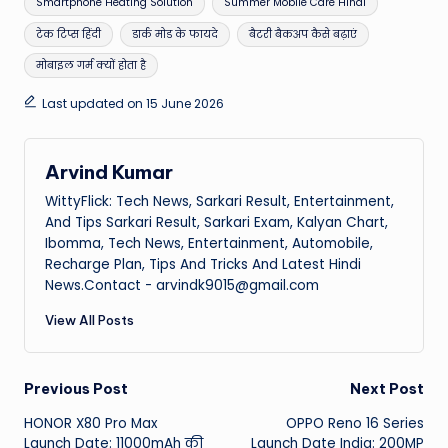
Smartphone Heating Solution
Summer Mobile Care Hindi
टेक टिप्स हिंदी
डार्क मोड के फायदे
बैटरी बैकअप कैसे बढ़ाएं
मोबाइल गर्म क्यों होता है
Last updated on 15 June 2026
Arvind Kumar
WittyFlick: Tech News, Sarkari Result, Entertainment,
And Tips Sarkari Result, Sarkari Exam, Kalyan Chart,
Ibomma, Tech News, Entertainment, Automobile,
Recharge Plan, Tips And Tricks And Latest Hindi
News.Contact - arvindk9015@gmail.com
View All Posts
Post
Previous Post
Next Post
HONOR X80 Pro Max
OPPO Reno 16 Series
navigation
Launch Date: 11000mAh की
Launch Date India: 200MP