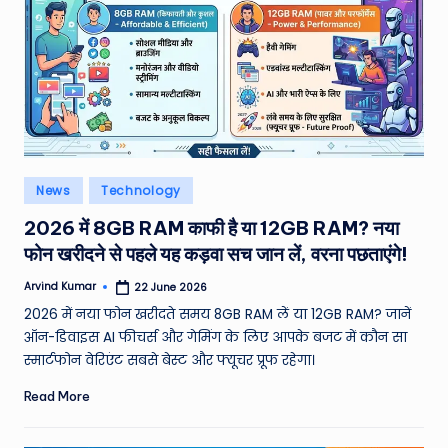
Posted
News
Technology
in
2026 में 8GB RAM काफी है या 12GB RAM? नया
फोन खरीदने से पहले यह कड़वा सच जान लें, वरना पछताएंगे!
Arvind Kumar
22 June 2026
Posted
by
2026 में नया फोन खरीदते समय 8GB RAM लें या 12GB RAM? जानें
ऑन-डिवाइस AI फीचर्स और गेमिंग के लिए आपके बजट में कौन सा
स्मार्टफोन वेरिएंट सबसे बेस्ट और फ्यूचर प्रूफ रहेगा।
Read More