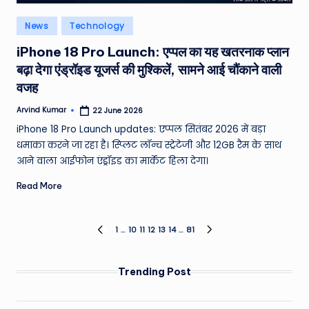
Posted
News
Technology
in
iPhone 18 Pro Launch: एप्पल का यह खतरनाक प्लान
बढ़ा देगा एंड्रॉइड यूजर्स की मुश्किलें, सामने आई चौंकाने वाली
वजह
Arvind Kumar
22 June 2026
Posted
by
iPhone 18 Pro Launch updates: एप्पल सितंबर 2026 में बड़ा
धमाका करने जा रहा है। स्प्लिट लॉन्च स्ट्रेटेजी और 12GB रैम के साथ
आने वाला आईफोन एंड्रॉइड का मार्केट हिला देगा।
Read More
Posts
1
…
10
11
12
13
14
…
81
PREVIOUS
NEXT
PAGE
PAGE
pagination
Trending Post