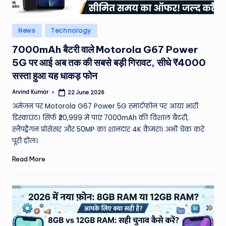
Posted
News
Technology
in
7000mAh बैटरी वाले Motorola G67 Power
5G पर आई अब तक की सबसे बड़ी गिरावट, सीधे ₹4000
सस्ता हुआ यह धाकड़ फोन
Arvind Kumar
22 June 2026
Posted
by
अमेजन पर Motorola G67 Power 5G स्मार्टफोन पर आया भारी
डिस्काउंट। सिर्फ ₹20,999 में पाएं 7000mAh की विशाल बैटरी,
स्नैपड्रैगन प्रोसेसर और 50MP का शानदार 4K कैमरा। अभी चेक करें
पूरी डील।
Read More