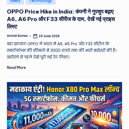
News
Technology
e
in
OPPO Price Hike in India: कंपनी ने गुपचुप बढ़ाए
a
A6, A6 Pro और F33 सीरीज के दाम, देखें नई प्राइस
t
लिस्ट
h
Arvind Kumar
23 June 2026
Posted
er
by
बड़ा झटका! OPPO ने भारत में A6, A6 Pro और F33 सीरीज के
,
स्मार्टफोन्स की कीमतों में 3000 रुपये तक की भारी बढ़ोतरी की है।
खरीदने से पहले देखें पूरी नई रेट लिस्ट।
T
Read More
e
c
h
&
M
o
vi