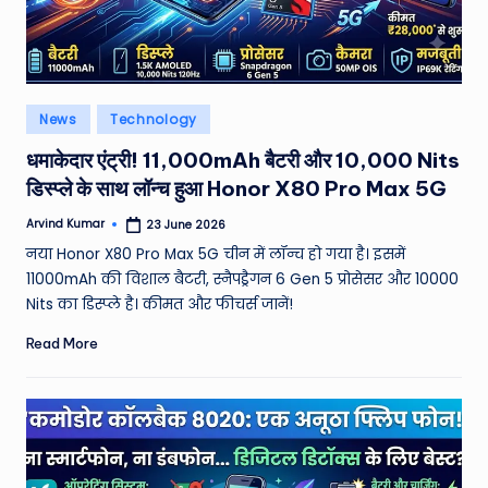
e
N
e
Posted
News
Technology
w
in
धमाकेदार एंट्री! 11,000mAh बैटरी और 10,000 Nits
s
डिस्प्ले के साथ लॉन्च हुआ Honor X80 Pro Max 5G
A
Arvind Kumar
23 June 2026
Posted
ro
by
नया Honor X80 Pro Max 5G चीन में लॉन्च हो गया है। इसमें
u
11000mAh की विशाल बैटरी, स्नैपड्रैगन 6 Gen 5 प्रोसेसर और 10000
Nits का डिस्प्ले है। कीमत और फीचर्स जानें!
n
Read More
d
T
h
e