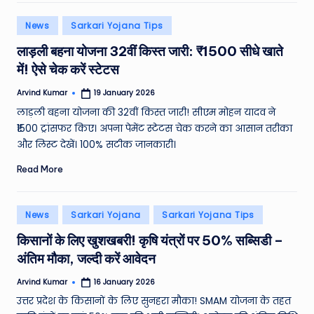
e
Posted
News
Sarkari Yojana Tips
a
in
लाड़ली बहना योजना 32वीं किस्त जारी: ₹1500 सीधे खाते
t
में! ऐसे चेक करें स्टेटस
h
Arvind Kumar
19 January 2026
er
Posted
by
लाड़ली बहना योजना की 32वीं किस्त जारी! सीएम मोहन यादव ने
,
₹1500 ट्रांसफर किए। अपना पेमेंट स्टेटस चेक करने का आसान तरीका
T
और लिस्ट देखें। 100% सटीक जानकारी।
e
Read More
c
h
Posted
News
Sarkari Yojana
Sarkari Yojana Tips
in
&
किसानों के लिए खुशखबरी! कृषि यंत्रों पर 50% सब्सिडी –
अंतिम मौका, जल्दी करें आवेदन
M
o
Arvind Kumar
16 January 2026
Posted
by
उत्तर प्रदेश के किसानों के लिए सुनहरा मौका! SMAM योजना के तहत
vi