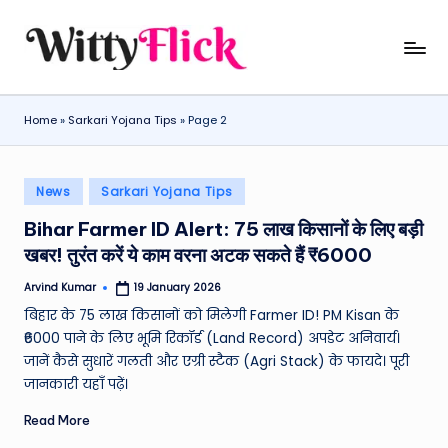
Skip
W
WittyFlick:
to
Latest
content
it
Weather,
Home
»
Sarkari Yojana Tips
»
Page 2
ty
Tech
&
Fl
Movie
Posted
ic
News
Sarkari Yojana Tips
News
in
k:
Around
Bihar Farmer ID Alert: 75 लाख किसानों के लिए बड़ी
The
खबर! तुरंत करें ये काम वरना अटक सकते हैं ₹6000
L
World
a
Arvind Kumar
19 January 2026
Posted
by
बिहार के 75 लाख किसानों को मिलेगी Farmer ID! PM Kisan के
t
₹6000 पाने के लिए भूमि रिकॉर्ड (Land Record) अपडेट अनिवार्य।
e
जानें कैसे सुधारें गलती और एग्री स्टैक (Agri Stack) के फायदे। पूरी
जानकारी यहाँ पढ़ें।
st
W
Read More