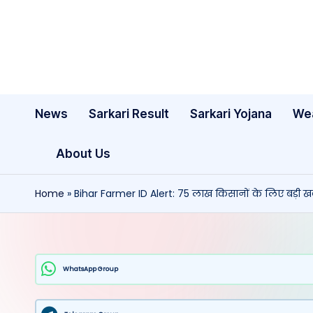
Skip
to
content
News
Sarkari Result
Sarkari Yojana
We
About Us
Home
»
Bihar Farmer ID Alert: 75 लाख किसानों के लिए बड़ी खबर
WhatsApp Group