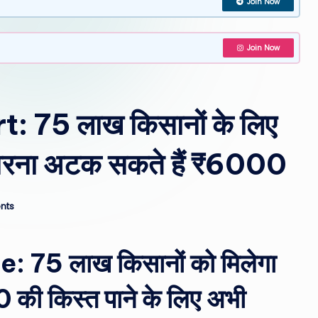
Join Now
st
W
Join Now
e
a
 75 लाख किसानों के लिए
th
ाम वरना अटक सकते हैं ₹6000
er
,
nts
T
e
75 लाख किसानों को मिलेगा
c
0 की किस्त पाने के लिए अभी
h