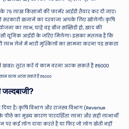
ro
u
 के 75 लाख किसानों की फार्मर आईडी तैयार कर दी जाए।
है जो सरकारी खजाने का दरवाजा आपके लिए खोलेगी। कृषि
n
योजना का लाभ, चाहे वह बीज सब्सिडी हो, खाद की
d
छ इसी यूनिक आईडी के जरिए मिलेगा। इसका मतलब है कि
 लाभ लेने में भारी मुश्किलों का सामना करना पड़ सकता
T
h
e
ये काम वरना अटक सकते हैं ₹6000
W
नी जल्दबाजी?
o
 दिया है। कृषि विभाग और राजस्व विभाग (Revenue
rl
 पीछे का मुख्य कारण पारदर्शिता लाना और सही लाभार्थी
d
ीन पर कई लोग दावा करते हैं या फिर जो लोग खेती नहीं