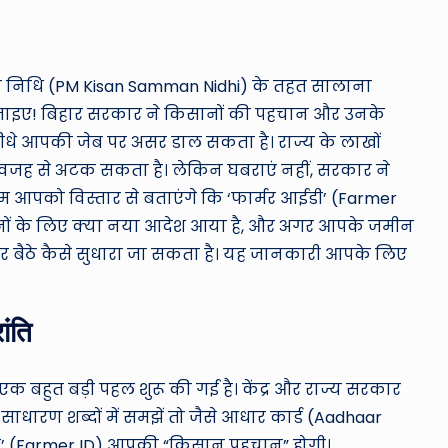
&
M
न निधि (PM Kisan Samman Nidhi) के तहत सालाना
o
ो जाइए! बिहार सरकार ने किसानों की पहचान और उनके
सीधे आपकी जेब पर असर डाल सकता है। राज्य के लाखों
vi
वजह से अटक सकता है। लेकिन घबराएं नहीं, सरकार ने
e
 आपको विस्तार से बताएंगे कि ‘फार्मर आईडी’ (Farmer
किसानों के लिए क्या नया आदेश आया है, और अगर आपके जमीन
N
घर बैठे कैसे सुधारा जा सकता है। यह जानकारी आपके लिए
e
w
ांति
s
एक बहुत बड़ी पहल शुरू की गई है। केंद्र और राज्य सरकार
A
साधारण शब्दों में समझें तो जैसे आधार कार्ड (Aadhaar
ईडी’ (Farmer ID) आपकी “किसान पहचान” होगी।