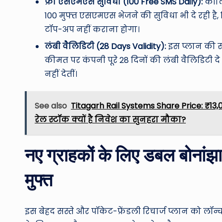
फ्री एसएमएस सुविधा (100 Free SMS Daily):
कॉलिं
100 मुफ्त एसएमएस भेजने की सुविधा भी दे रही ह
टॉप-अप नहीं कराना होगा।
लंबी वैलिडिटी (28 Days Validity):
इस प्लान की सब
कीमत पर कंपनी पूरे 28 दिनों की लंबी वैलिडिटी दे
नहीं देतीं।
See also
Titagarh Rail Systems Share Price: ₹1
रेल स्टॉक क्यों है निवेश का सुनहरा मौका?
नए ग्राहकों के लिए डबल बोनांझा:
मुफ्त
इस बेहद सस्ते और पॉकेट-फ्रेंडली रिचार्ज प्लान को लॉ