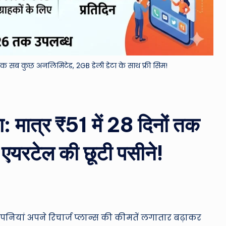
&
M
o
तक सब कुछ अनलिमिटेड, 2GB डेली डेटा के साथ फ्री सिम!
vi
e
मात्र ₹51 में 28 दिनों तक
N
e
यरटेल की छूटी पसीने!
w
s
A
पनियां अपने रिचार्ज प्लान्स की कीमतें लगातार बढ़ाकर