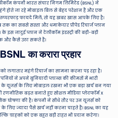
ro
ेलीकॉम कंपनी भारत संचार निगम लिमिटेड (BSNL) ने
u
गे होते जा रहे मोबाइल बिल से बेहद परेशान हैं और एक
 छप्परफाड़ फायदे मिलें, तो यह खबर खास आपके लिए है।
n
 तक का सबसे सस्ता और धमाकेदार प्रीपेड रिचार्ज प्लान
d
 के इस जादुई प्लान ने टेलीकॉम इंडस्ट्री की बड़ी-बड़ी
 और कैसे उठा सकते हैं।
T
पर BSNL का करारा प्रहार
h
e
 को लगातार महंगे रिचार्ज का सामना करना पड़ रहा है।
W
ियों ने अपने बुनियादी प्लान्स की कीमतों में भारी
्रों के यूजर्स के लिए मोबाइल रखना भी एक बड़ा खर्च बन गया
o
अपनी रणनीतिक बढ़त बनाते हुए सोशल मीडिया प्लेटफॉर्म X
rl
क घोषणा की है। कंपनी ने सीधे तौर पर उन यूजर्स को
 लिए ज्यादा पैसे खर्च नहीं करना चाहते हैं। BSNL का यह
d
ल्कि ग्राहकों को एक बहुत बड़ी राहत भी प्रदान करेगा।