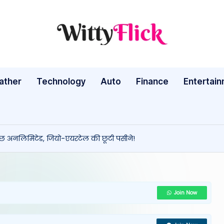
W
WittyFlick:
Latest
it
Weather,
ather
Technology
Auto
ty
Finance
Entertai
Tech
&
Fl
Movie
ic
News
 कुछ अनलिमिटेड, जियो-एयरटेल की छूटी पसीने!
Around
k:
The
L
World
a
Join Now
te