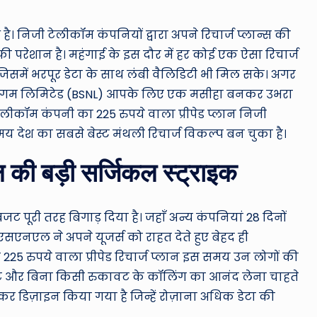
ro
u
 निजी टेलीकॉम कंपनियों द्वारा अपने रिचार्ज प्लान्स की
ी परेशान है। महंगाई के इस दौर में हर कोई एक ऐसा रिचार्ज
n
िसमें भरपूर डेटा के साथ लंबी वैलिडिटी भी मिल सके। अगर
d
चार निगम लिमिटेड (BSNL) आपके लिए एक मसीहा बनकर उभरा
ेलीकॉम कंपनी का 225 रुपये वाला प्रीपेड प्लान निजी
T
समय देश का सबसे बेस्ट मंथली रिचार्ज विकल्प बन चुका है।
h
एल की बड़ी सर्जिकल स्ट्राइक
e
W
 बजट पूरी तरह बिगाड़ दिया है। जहाँ अन्य कंपनियां 28 दिनों
o
एसएनएल ने अपने यूजर्स को राहत देते हुए बेहद ही
 225 रुपये वाला प्रीपेड रिचार्ज प्लान इस समय उन लोगों की
rl
नेट और बिना किसी रुकावट के कॉलिंग का आनंद लेना चाहते
d
रखकर डिज़ाइन किया गया है जिन्हें रोज़ाना अधिक डेटा की