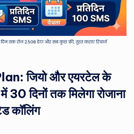
&
M
o
30 दिन तक रोज 2.5GB डेटा और सब कुछ फ्री, तुरंत कराएं रिचार्ज
vi
e
N
n: जियो और एयरटेल के
e
 में 30 दिनों तक मिलेगा रोजाना
w
ड कॉलिंग
s
A