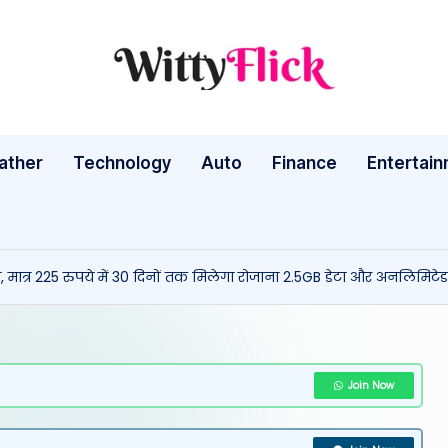
W
WittyFlick:
Latest
it
Weather,
ather
Technology
Auto
ty
Finance
Entertai
Tech
&
Fl
Movie
ic
News
 मात्र 225 रुपये में 30 दिनों तक मिलेगा रोजाना 2.5GB डेटा और अनलिमिटे
Around
k:
The
L
World
a
Join Now
te