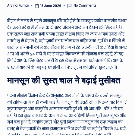
e
No Comments
Arvind Kumar
18 June 2026
Posted
by
N
बिहार में समय से पहले मानसून की एंट्री होने के बावजूद इसके कमजोर प्रभाव
e
के चलते प्रदेश में मौसम के दो बेहद चौंकाने वाले रूप देखने को मिल रहे हैं।
एक तरफ जहां राजधानी पटना सहित दक्षिण बिहार के लोग भीषण उमस और
w
तपती लू से बेहाल हैं, वहीं दूसरी तरफ सीमांचल सहित उत्तर-पूर्व के 11 जिलों में
s
भारी आंधी-पानी को लेकर मौसम विभाग ने रेड अलर्ट जारी कर दिया है। अगर
आप भी अगले 24 घंटों में घर से बाहर निकलने की योजना बना रहे हैं, तो यह
A
रिपोर्ट आपके लिए बेहद जरूरी है। इस लेख में हम आपको बताएंगे कि आपके
ro
शहर में बादलों की गड़गड़ाहट होगी या फिर सूरज की तपिश झुलसाएगी।
u
मानसून की सुस्त चाल ने बढ़ाई मुसीबत
n
d
पटना मौसम विज्ञान केंद्र के अनुसार, अलनीनो के प्रभाव के चलते मानसून
की सक्रियता में थोड़ी कमी आई है। मानसून की उत्तरी सीमा पिछले चार दिनों से
T
मुजफ्फरपुर और जमुई के आसपास रुकी हुई थी, जो अब धीरे-धीरे आगे बढ़
h
रही है। इस सुस्त रफ्तार के कारण राज्य का दक्षिणी हिस्सा पूरी तरह शुष्क और
गर्म बना हुआ है, जबकि उत्तरी और पूर्वी जिलों में मानसून की ट्रफ लाइन की
e
वजह से तेज हवाओं के साथ झमाझम बारिश दर्ज की जा रही है। पिछले 24 घंटों