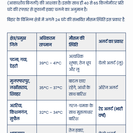
(आकाशीय बिजली) की आशंका है। इसके साथ ही 40 से 65 किलोमीटर प्रति
घंटे की रफ्तार से तूफानी हवाएं चलने का अनुमान है।
बिहार के विभिन्न क्षेत्रों में अगले 24 घंटे की संभावित मौसम स्थिति इस प्रकार है:
क्षेत्र/प्रमुख
अधिकतम
मौसम की
अलर्ट का प्रकार
जिले
तापमान
स्थिति
अत्यधिक
पटना, गया,
39°C – 41°C
शुष्क, तेज धूप
येलो अलर्ट (लू)
डेहरी
और लू
मुजफ्फरपुर,
बादल छाए
लखीसराय,
35°C – 37°C
रहेंगे, आंधी के
ऑरेंज अलर्ट
शिवहर
साथ बारिश
अररिया,
गरज-चमक के
रेड अलर्ट (भारी
किशनगंज,
32°C – 34°C
साथ मूसलाधार
वर्षा)
सुपौल
बारिश
तेज हवाएं,