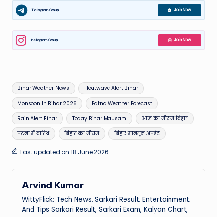
Telegram Group
Join Now
Instagram Group
Join Now
Tags:
Bihar Weather News
Heatwave Alert Bihar
Monsoon In Bihar 2026
Patna Weather Forecast
Rain Alert Bihar
Today Bihar Mausam
आज का मौसम बिहार
पटना में बारिश
बिहार का मौसम
बिहार मानसून अपडेट
Last updated on 18 June 2026
Arvind Kumar
WittyFlick: Tech News, Sarkari Result, Entertainment,
And Tips Sarkari Result, Sarkari Exam, Kalyan Chart,