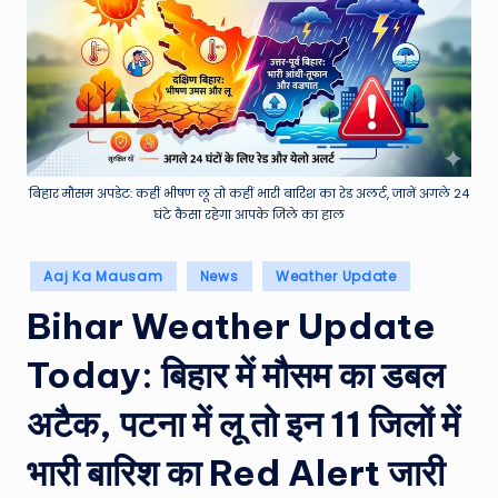
e
a
t
h
er
,
बिहार मौसम अपडेट: कहीं भीषण लू तो कहीं भारी बारिश का रेड अलर्ट, जानें अगले 24
घंटे कैसा रहेगा आपके जिले का हाल
T
e
Posted
Aaj Ka Mausam
News
Weather Update
in
c
Bihar Weather Update
h
Today: बिहार में मौसम का डबल
&
M
अटैक, पटना में लू तो इन 11 जिलों में
o
भारी बारिश का Red Alert जारी
vi