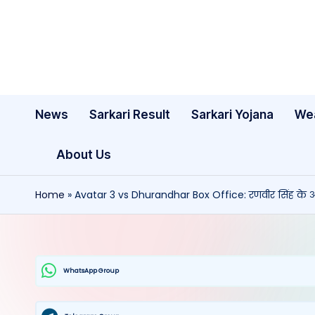
Skip
to
content
News
Sarkari Result
Sarkari Yojana
We
About Us
Home
»
Avatar 3 vs Dhurandhar Box Office: रणवीर सिंह के आ
WhatsApp Group