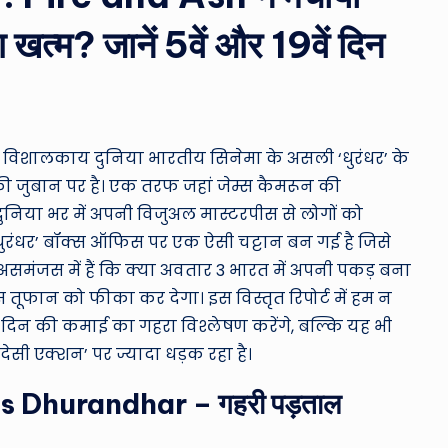
ro
 खत्म? जानें 5वें और 19वें दिन
u
n
d
की विशालकाय दुनिया भारतीय सिनेमा के असली ‘धुरंधर’ के
T
की जुबान पर है। एक तरफ जहां जेम्स कैमरून की
h
) दुनिया भर में अपनी विजुअल मास्टरपीस से लोगों को
रर ‘धुरंधर’ बॉक्स ऑफिस पर एक ऐसी चट्टान बन गई है जिसे
e
मंजस में हैं कि क्या अवतार 3 भारत में अपनी पकड़ बना
W
 तूफान को फीका कर देगा। इस विस्तृत रिपोर्ट में हम न
वें दिन की कमाई का गहरा विश्लेषण करेंगे, बल्कि यह भी
o
देसी एक्शन’ पर ज्यादा धड़क रहा है।
rl
vs Dhurandhar – गहरी पड़ताल
d