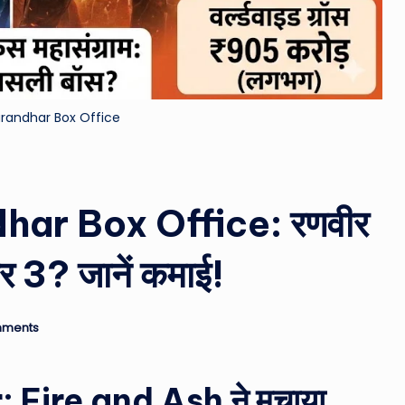
&
M
o
urandhar Box Office
vi
e
har Box Office: रणवीर
N
e
ार 3? जानें कमाई!
w
s
mments
A
: Fire and Ash ने मचाया