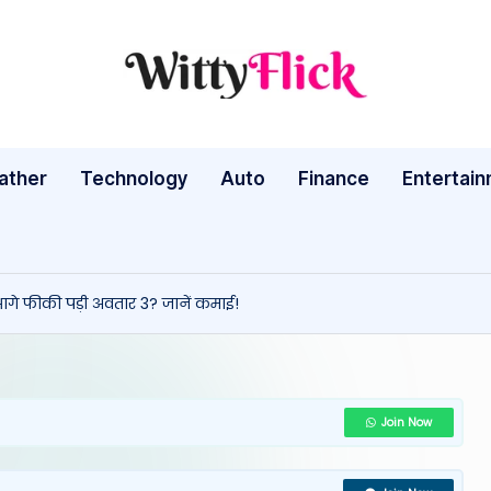
W
WittyFlick:
Latest
it
Weather,
ather
Technology
Auto
ty
Finance
Entertai
Tech
&
Fl
Movie
ic
News
गे फीकी पड़ी अवतार 3? जानें कमाई!
Around
k:
The
L
World
a
Join Now
te