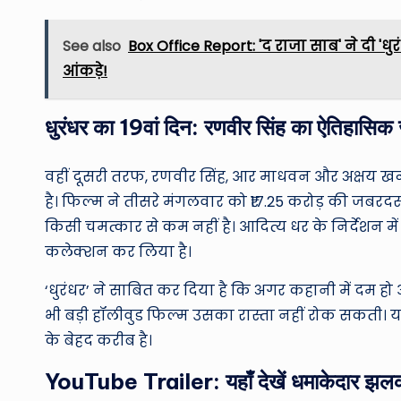
See also
Box Office Report: 'द राजा साब' ने दी '
आंकड़े!
धुरंधर का 19वां दिन: रणवीर सिंह का ऐतिहासि
वहीं दूसरी तरफ, रणवीर सिंह, आर माधवन और अक्षय खन्ना
है। फिल्म ने तीसरे मंगलवार को ₹17.25 करोड़ की जबरदस
किसी चमत्कार से कम नहीं है। आदित्य धर के निर्देशन म
कलेक्शन कर लिया है।
‘धुरंधर’ ने साबित कर दिया है कि अगर कहानी में दम हो औ
भी बड़ी हॉलीवुड फिल्म उसका रास्ता नहीं रोक सकती। यह
के बेहद करीब है।
YouTube Trailer: यहाँ देखें धमाकेदार झल