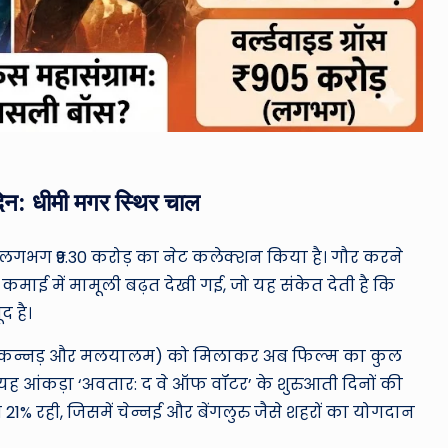
न: धीमी मगर स्थिर चाल
ें लगभग ₹9.30 करोड़ का नेट कलेक्शन किया है। गौर करने
माई में मामूली बढ़त देखी गई, जो यह संकेत देती है कि
द है।
तेलुगु, कन्नड़ और मलयालम) को मिलाकर अब फिल्म का कुल
 यह आंकड़ा ‘अवतार: द वे ऑफ वॉटर’ के शुरुआती दिनों की
भग 21% रही, जिसमें चेन्नई और बेंगलुरु जैसे शहरों का योगदान