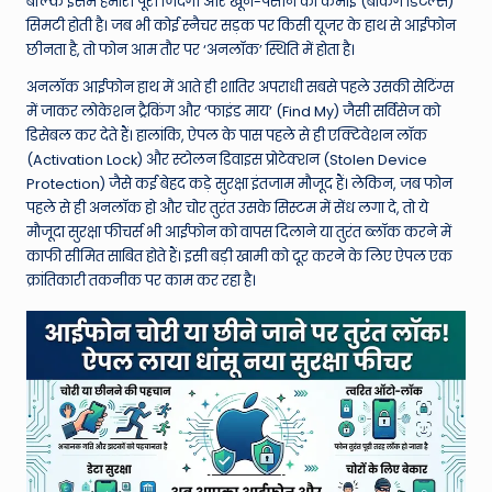
W
बल्कि इसमें हमारी पूरी जिंदगी और खून-पसीने की कमाई (बैंकिंग डिटेल्स)
सिमटी होती है। जब भी कोई स्नैचर सड़क पर किसी यूजर के हाथ से आईफोन
o
छीनता है, तो फोन आम तौर पर ‘अनलॉक’ स्थिति में होता है।
rl
अनलॉक आईफोन हाथ में आते ही शातिर अपराधी सबसे पहले उसकी सेटिंग्स
d
में जाकर लोकेशन ट्रैकिंग और ‘फाइंड माय’ (Find My) जैसी सर्विसेज को
डिसेबल कर देते हैं। हालांकि, ऐपल के पास पहले से ही एक्टिवेशन लॉक
(Activation Lock) और स्टोलन डिवाइस प्रोटेक्शन (Stolen Device
Protection) जैसे कई बेहद कड़े सुरक्षा इंतजाम मौजूद हैं। लेकिन, जब फोन
पहले से ही अनलॉक हो और चोर तुरंत उसके सिस्टम में सेंध लगा दे, तो ये
मौजूदा सुरक्षा फीचर्स भी आईफोन को वापस दिलाने या तुरंत ब्लॉक करने में
काफी सीमित साबित होते हैं। इसी बड़ी खामी को दूर करने के लिए ऐपल एक
क्रांतिकारी तकनीक पर काम कर रहा है।