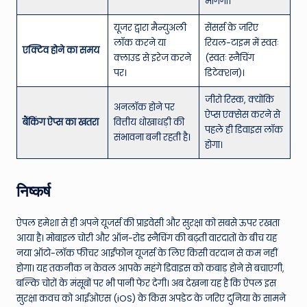
मांगेगा।
यूजर द्वारा मैन्युअली
सेंसर्स के जरिए
लॉक करने या
रियल-टाइम में स्वतः
एक्टिव होने का समय
क्लाउड से इरेज करने
(स्वतः स्नैचिंग
पर।
डिटेक्शन)।
जीरो रिस्क, क्योंकि
अनलॉक होने पर
ऐप्स एक्सेस करने से
बैंकिंग ऐप्स का खतरा
वित्तीय धोखाधड़ी की
पहले ही डिवाइस लॉक
संभावना बनी रहती है।
होगा।
निष्कर्ष
ऐपल हमेशा से ही अपने यूजर्स की प्राइवेसी और सुरक्षा को सबसे ऊपर रखता
आया है। मोबाइल चोरी और ऑन-रोड स्नैचिंग की बढ़ती वारदातों के बीच यह
नया ऑटो-लॉक फीचर आईफोन यूजर्स के लिए किसी वरदान से कम नहीं
होगा। यह तकनीक न केवल आपके महंगे डिवाइस को कबाड़ होने से बचाएगी,
बल्कि चोरों के मंसूबों पर भी पानी फेर देगी। अब देखना यह है कि ऐपल इस
सुरक्षा कवच को आईओएस (iOS) के किस अपडेट के जरिए दुनिया के सामने