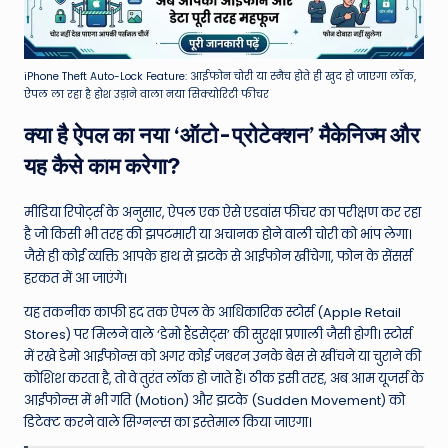
iPhone Theft Auto-Lock Feature: आईफोन चोरी या स्नैच होते ही खुद हो जाएगा लॉक,
ऐपल ला रहा है होश उड़ाने वाला नया सिक्योरिटी फीचर
क्या है ऐपल का नया ‘ऑटो-प्रोटेक्शन’ मैकेनिज्म और
यह कैसे काम करेगा?
मीडिया रिपोर्ट्स के अनुसार, ऐपल एक ऐसे एडवांस फीचर का परीक्षण कर रहा
है जो किसी भी तरह की झपटमारी या अचानक होने वाली चोरी को भांप लेगा।
जैसे ही कोई व्यक्ति आपके हाथ से झटके से आईफोन खींचेगा, फोन के सेंसर्स
हरकत में आ जाएंगे।
यह तकनीक काफी हद तक ऐपल के आधिकारिक स्टोर्स (Apple Retail
Stores) पर मिलने वाले ‘डेमो हैंडसेट्स’ की सुरक्षा प्रणाली जैसी होगी। स्टोर्स
में रखे डेमो आईफोन्स को अगर कोई जबरन उनके बेस से खींचने या चुराने की
कोशिश करता है, तो वे तुरंत लॉक हो जाते हैं। ठीक इसी तरह, अब आम यूजर्स के
आईफोन्स में भी गति (Motion) और झटके (Sudden Movement) को
डिटेक्ट करने वाले सिग्नल्स का इस्तेमाल किया जाएगा।