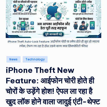
e
a
t
h
er
,
iPhone Theft Auto-Lock Feature: आईफोन चोरी या स्नैच होते ही खुद हो जाएगा
लॉक, ऐपल ला रहा है होश उड़ाने वाला नया सिक्योरिटी फीचर
T
e
Posted
News
Technology
in
c
iPhone Theft New
h
Feature: आईफोन चोरी होते ही
&
M
चोरों के उड़ेंगे होश! ऐपल ला रहा है
o
खुद लॉक होने वाला जादुई एंटी-थेफ्ट
vi