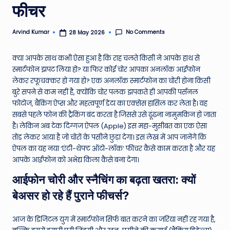
फीचर
e
N
No Comments
Arvind Kumar
28 May 2026
Posted
by
e
क्या आपके साथ कभी ऐसा हुआ है कि राह चलते किसी ने आपके हाथ से
w
स्मार्टफोन झपट लिया हो? या फिर कोई चोर आपका अनलॉक आईफोन
s
लेकर रफूचक्कर हो गया हो? एक अनलॉक स्मार्टफोन का चोरी होना किसी
बुरे सपने से कम नहीं है, क्योंकि चोर पलक झपकते ही आपकी पर्सनल
A
फोटोज, बैंकिंग ऐप्स और महत्वपूर्ण डेटा का एक्सेस हासिल कर लेता है। वह
ro
सबसे पहले फोन की ट्रैकिंग बंद करता है जिससे उसे ढूंढना नामुमकिन हो जाता
है। लेकिन अब टेक दिग्गज ऐपल (Apple) इस महा-मुसीबत का एक ऐसा
u
तोड़ लेकर आया है जो चोरों के पसीने छुड़ा देगा। इस लेख में आप जानेंगे कि
n
ऐपल का यह नया ‘एंटी-थेफ्ट ऑटो-लॉक’ फीचर कैसे काम करता है और यह
आपके आईफोन को अभेद्य किला कैसे बना देगा।
d
आईफोन चोरी और स्नैचिंग का बढ़ता खतरा: क्यों
T
बेअसर हो रहे हैं पुराने फीचर्स?
h
e
आज के डिजिटल युग में स्मार्टफोन सिर्फ बात करने का जरिया नहीं रह गया है,