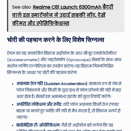
See also
Realme C81 Launch: 6300mAh बैटरी
वाले इस स्मार्टफोन ने उड़ाई सबकी नींद, देखें
कीमत और स्पेसिफिकेशन्स
चोरी की पहचान करने के लिए विशेष सिग्नल्स
ऐपल का यह अपकमिंग सिस्टम आईफोन के अंदर मौजूद एक्सेलेरोमीटर
(Accelerometer) और जाइरोस्कोप (Gyroscope) सेंसर्स के साथ-साथ
मशीन लर्निंग एल्गोरिदम का उपयोग करेगा। यह सिस्टम निम्नलिखित
सिग्नल्स के आधार पर चोरी की पहचान करेगा:
अचानक तेज गति (Sudden Acceleration):
सामान्य रूप से जेब से
फोन निकालने और किसी के द्वारा हाथ से फोन छीनने की गति में बड़ा
अंतर होता है। सेंसर्स इस असामान्य झटके को तुरंत रिकॉर्ड करेंगे।
अपरिचित लोकेशन और स्पीड:
यदि फोन अचानक किसी तेज रफ्तार
बाइक या भागते हुए व्यक्ति की गति से मैच करता है, तो सिस्टम अलर्ट हो
जाएगा।
बायोमेट्रिक री-ऑथेंटिकेशन:
जैसे ही आईफोन को लगेगा कि यह