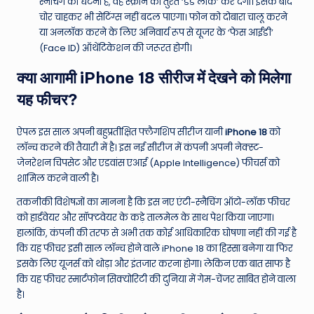
स्नैचिंग की घटना है, वह स्क्रीन को तुरंत ‘डेड लॉक’ कर देगा। इसके बाद
चोर चाहकर भी सेटिंग्स नहीं बदल पाएगा। फोन को दोबारा चालू करने
या अनलॉक करने के लिए अनिवार्य रूप से यूजर के ‘फेस आईडी’
(Face ID) ऑथेंटिकेशन की जरूरत होगी।
क्या आगामी iPhone 18 सीरीज में देखने को मिलेगा
यह फीचर?
ऐपल इस साल अपनी बहुप्रतीक्षित फ्लैगशिप सीरीज यानी
iPhone 18
को
लॉन्च करने की तैयारी में है। इस नई सीरीज में कंपनी अपनी नेक्स्ट-
जेनरेशन चिपसेट और एडवांस एआई (Apple Intelligence) फीचर्स को
शामिल करने वाली है।
तकनीकी विशेषज्ञों का मानना है कि इस नए एंटी-स्नैचिंग ऑटो-लॉक फीचर
को हार्डवेयर और सॉफ्टवेयर के कड़े तालमेल के साथ पेश किया जाएगा।
हालांकि, कंपनी की तरफ से अभी तक कोई आधिकारिक घोषणा नहीं की गई है
कि यह फीचर इसी साल लॉन्च होने वाले iPhone 18 का हिस्सा बनेगा या फिर
इसके लिए यूजर्स को थोड़ा और इंतजार करना होगा। लेकिन एक बात साफ है
कि यह फीचर स्मार्टफोन सिक्योरिटी की दुनिया में गेम-चेंजर साबित होने वाला
है।