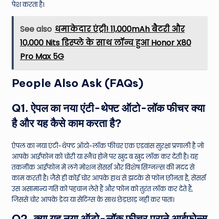
पेश करता है।
See also
धमाकेदार एंट्री! 11,000mAh बैटरी और
10,000 Nits डिस्प्ले के साथ लॉन्च हुआ Honor X80
Pro Max 5G
People Also Ask (FAQs)
Q1. ऐपल का नया एंटी-थेफ्ट ऑटो-लॉक फीचर क्या
है और यह कैसे काम करता है?
ऐपल का नया एंटी-थेफ्ट ऑटो-लॉक फीचर एक एडवांस सुरक्षा प्रणाली है जो
आपके आईफोन को चोरी या स्नैच होने पर खुद ब खुद लॉक कर देती है। यह
तकनीक आईफोन में लगे मोशन सेंसर्स और विशेष सिग्नल्स की मदद से
काम करती है। जैसे ही कोई चोर आपके हाथ से झटके से फोन छीनता है, सेंसर्स
उस असामान्य गति को पहचान लेते हैं और फोन को तुरंत लॉक कर देते हैं,
जिससे चोर आपके डेटा या सेटिंग्स के साथ छेड़छाड़ नहीं कर पाता।
Q2. क्या यह नया ऑटो-लॉक फीचर पुराने आईफोन्स