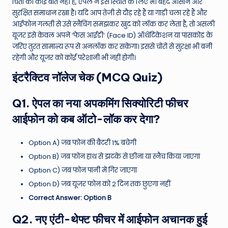
चिंता की कोई बात नहीं है, ऐपल ने इस स्थिति के लिए भी बेहद आसान और
सुरक्षित समाधान रखा है। यदि आप तेजी से दौड़ रहे हैं या गाड़ी चला रहे हैं और
आईफोन गलती से उसे स्नैचिंग समझकर खुद को लॉक कर लेता है, तो असली
यूजर इसे केवल अपने ‘फेस आईडी’ (Face ID) ऑथेंटिकेशन या पासकोड के
जरिए तुरंत सामान्य रूप से अनलॉक कर सकेगा। इससे चोरों से सुरक्षा भी बनी
रहेगी और यूजर को कोई परेशानी भी नहीं होगी।
इंटरैक्टिव नॉलेज चेक (MCQ Quiz)
Q1. ऐपल का नया अपकमिंग सिक्योरिटी फीचर
आईफोन को कब ऑटो-लॉक कर देगा?
Option A) जब फोन की बैटरी 1% बचेगी
Option B) जब फोन हाथ से झटके से छीना या स्नैच किया जाएगा
Option C) जब फोन पानी में गिर जाएगा
Option D) जब यूजर फोन को 2 दिन तक छुएगा नहीं
Correct Answer: Option B
Q2. नए एंटी-थेफ्ट फीचर में आईफोन अचानक हुई