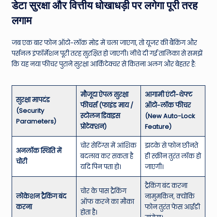
डेटा सुरक्षा और वित्तीय धोखाधड़ी पर लगेगा पूरी तरह
लगाम
जब एक बार फोन ऑटो-लॉक मोड में चला जाएगा, तो यूजर की बैंकिंग और
पर्सनल इंफॉर्मेशन पूरी तरह सुरक्षित हो जाएगी। नीचे दी गई तालिका से समझें
कि यह नया फीचर पुराने सुरक्षा आर्किटेक्चर से कितना अलग और बेहतर है:
मौजूदा ऐपल सुरक्षा
आगामी एंटी-थेफ्ट
सुरक्षा मापदंड
फीचर्स (फाइंड माय /
ऑटो-लॉक फीचर
(Security
स्टोलन डिवाइस
(New Auto-Lock
Parameters)
प्रोटेक्शन)
Feature)
चोर सेटिंग्स में आंशिक
झटके से फोन छीनते
अनलॉक स्थिति में
बदलाव कर सकता है
ही स्क्रीन तुरंत लॉक हो
चोरी
यदि पिन पता हो।
जाएगी।
ट्रैकिंग बंद करना
चोर के पास ट्रैकिंग
लोकेशन ट्रैकिंग बंद
नामुमकिन, क्योंकि
ऑफ करने का मौका
करना
फोन तुरंत फेस आईडी
होता है।