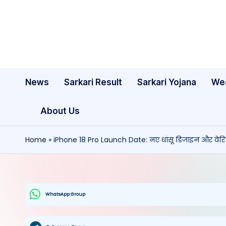
Skip
to
content
News
Sarkari Result
Sarkari Yojana
We
About Us
Home
»
iPhone 18 Pro Launch Date: नए धांसू डिजाइन और वेरिएब
WhatsApp Group