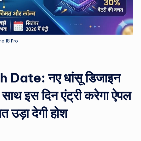
&
M
o
ne 18 Pro
vi
e
Date: नए धांसू डिजाइन
N
e
 साथ इस दिन एंट्री करेगा ऐपल
w
 उड़ा देगी होश
s
A