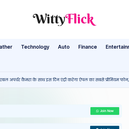
W
WittyFlick:
Latest
it
Weather,
ather
Technology
Auto
ty
Finance
Entertai
Tech
&
Fl
Movie
ic
News
ल अपर्चर कैमरा के साथ इस दिन एंट्री करेगा ऐपल का सबसे प्रीमियम फोन, 
Around
k:
The
L
World
a
Join Now
te