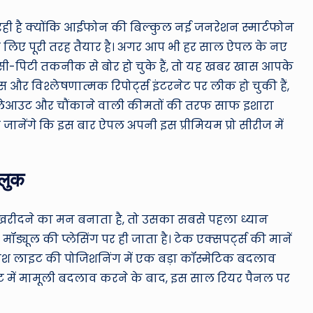
ro
u
ही है क्योंकि आईफोन की बिल्कुल नई जनरेशन स्मार्टफोन
के लिए पूरी तरह तैयार है। अगर आप भी हर साल ऐपल के नए
n
िसी-पिटी तकनीक से बोर हो चुके हैं, तो यह खबर खास आपके
d
 और विश्लेषणात्मक रिपोर्ट्स इंटरनेट पर लीक हो चुकी हैं,
ा लेआउट और चौंकाने वाली कीमतों की तरफ साफ इशारा
T
 जानेंगे कि इस बार ऐपल अपनी इस प्रीमियम प्रो सीरीज में
h
e
लुक
W
न खरीदने का मन बनाता है, तो उसका सबसे पहला ध्यान
o
यूल की प्लेसिंग पर ही जाता है। टेक एक्सपर्ट्स की मानें
श लाइट की पोजिशनिंग में एक बड़ा कॉस्मेटिक बदलाव
rl
उट में मामूली बदलाव करने के बाद, इस साल रियर पैनल पर
d