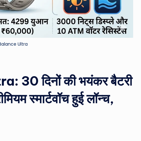
&
M
o
Balance Ultra
vi
e
N
 30 दिनों की भयंकर बैटरी
e
मियम स्मार्टवॉच हुई लॉन्च,
w
s
A