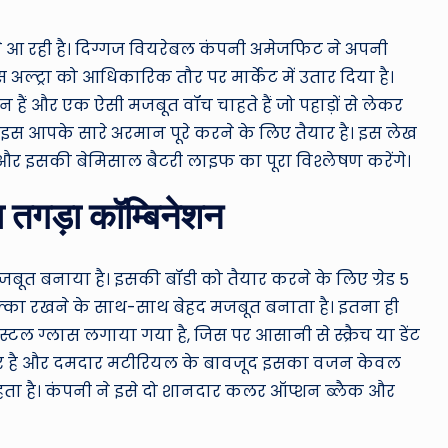
ro
u
े आ रही है। दिग्गज वियरेबल कंपनी अमेजफिट ने अपनी
अल्ट्रा को आधिकारिक तौर पर मार्केट में उतार दिया है।
n
हैं और एक ऐसी मजबूत वॉच चाहते हैं जो पहाड़ों से लेकर
d
स आपके सारे अरमान पूरे करने के लिए तैयार है। इस लेख
और इसकी बेमिसाल बैटरी लाइफ का पूरा विश्लेषण करेंगे।
T
 तगड़ा कॉम्बिनेशन
h
e
ूत बनाया है। इसकी बॉडी को तैयार करने के लिए ग्रेड 5
W
ल्का रखने के साथ-साथ बेहद मजबूत बनाता है। इतना ही
o
िस्टल ग्लास लगाया गया है, जिस पर आसानी से स्क्रैच या डेंट
र है और दमदार मटीरियल के बावजूद इसका वजन केवल
rl
ता है। कंपनी ने इसे दो शानदार कलर ऑप्शन ब्लैक और
d