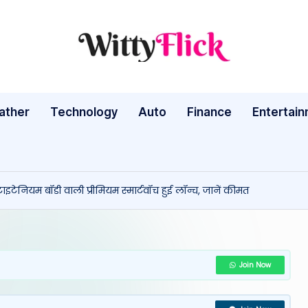
W
WittyFlick:
Latest
it
Weather,
ather
Technology
Auto
ty
Finance
Entertai
Tech
&
Fl
Movie
ic
News
टेनियम बॉडी वाली प्रीमियम स्मार्टवॉच हुई लॉन्च, जानें कीमत
Around
k:
The
L
World
a
Join Now
te