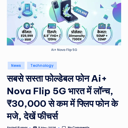
e
a
t
h
er
,
Ai+ Nova Flip 5G
T
Posted
News
Technology
e
in
सबसे सस्ता फोल्डेबल फोन Ai+
c
h
Nova Flip 5G भारत में लॉन्च,
&
₹30,000 से कम में फ्लिप फोन के
M
मजे, देखें फीचर्स
o
vi
No Comments
Arvind Kumar