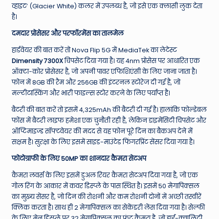
व्हाइट’ (Glacier White) कलर में उपलब्ध है, जो इसे एक क्लासी लुक देता
है।
दमदार प्रोसेसर और परफॉरमेंस का तालमेल
हार्डवेयर की बात करें तो Nova Flip 5G में MediaTek का लेटेस्ट
Dimensity 7300X
चिपसेट दिया गया है। यह 4nm प्रोसेस पर आधारित एक
ऑक्टा-कोर प्रोसेसर है, जो अपनी पावर एफिशिएंसी के लिए जाना जाता है।
फोन में 8GB की रैम और 256GB की इंटरनल स्टोरेज दी गई है, जो
मल्टीटास्किंग और भारी फाइल्स स्टोर करने के लिए पर्याप्त है।
बैटरी की बात करें तो इसमें 4,325mAh की बैटरी दी गई है। हालांकि फोल्डेबल
फोंस में बैटरी लाइफ हमेशा एक चुनौती रही है, लेकिन डाइमेंसिटी चिपसेट और
ऑप्टिमाइज्ड सॉफ्टवेयर की मदद से यह फोन पूरे दिन का बैकअप देने में
सक्षम है। सुरक्षा के लिए इसमें साइड-माउंटेड फिंगरप्रिंट सेंसर दिया गया है।
फोटोग्राफी के लिए 50MP का शानदार कैमरा सेटअप
कैमरा लवर्स के लिए इसमें डुअल रियर कैमरा सेटअप दिया गया है, जो एक
गोल रिंग के आकार में कवर डिस्प्ले के पास स्थित है। इसमें 50 मेगापिक्सल
का मुख्य सेंसर है, जो दिन की रोशनी और कम रोशनी दोनों में अच्छी तस्वीरें
क्लिक करता है। साथ ही 2 मेगापिक्सल का सेकेंडरी लेंस दिया गया है। सेल्फी
के लिए मेन डिस्प्ले पर 32 मेगापिक्सल का फ्रंट कैमरा है, जो हाई-क्वालिटी