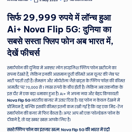
11 May 2026
Posted
by
e
सिर्फ 29,999 रुपये में लॉन्च हुआ
N
e
Ai+ Nova Flip 5G: दुनिया का
w
सबसे सस्ता फ्लिप फोन अब भारत में,
s
देखें फीचर्स
A
ro
स्मार्टफोन की दुनिया में अक्सर लोग स्टाइलिश फ्लिप फोन खरीदने का
u
सपना देखते हैं, लेकिन इनकी आसमान छूती कीमतें आम यूजर की जेब पर
भारी पड़ती रही हैं। सैमसंग और मोटोरोला जैसे ब्रांड्स के फ्लिप फोंस की कीमत
n
आमतौर पर 70,000 से 1 लाख रुपये के बीच होती है। लेकिन अब तकनीक के
d
इस दौर में एक बड़ा धमाका हुआ है। Ai+ ने अपना नया और बेहद किफायती
Nova Flip 5G
भारतीय बाजार में उतार दिया है। यह फोन न केवल देखने में
T
प्रीमियम है, बल्कि इसकी कीमत इतनी कम रखी गई है कि यह एक मिड-रेंज
h
स्मार्टफोन की बजट में फिट बैठता है। अगर आप भी एक फोल्डेबल फोन के
दीवाने हैं, तो यह खबर खास आपके लिए है।
e
सस्ते फ्लिप फोन का इंतजार खत्म: Nova Flip 5G की भारत में एंट्री