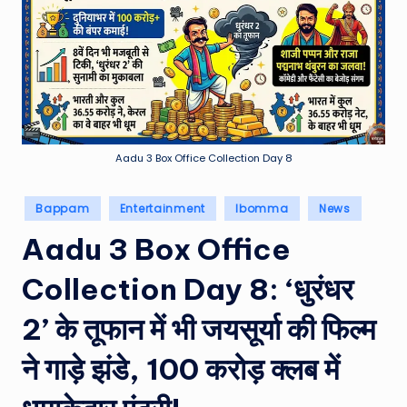
e
a
t
h
er
,
Aadu 3 Box Office Collection Day 8
T
Posted
Bappam
Entertainment
Ibomma
News
e
in
Aadu 3 Box Office
c
h
Collection Day 8: ‘धुरंधर
&
2’ के तूफान में भी जयसूर्या की फिल्म
M
ने गाड़े झंडे, 100 करोड़ क्लब में
o
vi