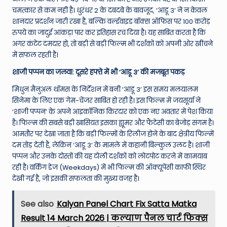
W
चमत्कार से कम नहीं है। धुरंधर 2 के दबदबे के बावजूद, ‘आडू 3’ ने न केवल
o
शानदार प्रदर्शन जारी रखा है, बल्कि वर्ल्डवाइड बॉक्स ऑफिस पर 100 करोड़
रुपये का जादुई आंकड़ा पार कर इतिहास रच दिया है। यह साबित करता है कि
rl
अगर कंटेंट दमदार हो, तो बड़ी से बड़ी फिल्म भी दर्शकों को अपनी ओर खींचने
d
में सफल रहती है।
शाजी पप्पन का जलवा: दूसरे हफ्ते में भी ‘आडू 3’ की मजबूत पकड़
मिधुन मैनुअल थॉमस के निर्देशन में बनी ‘आडू 3’ इस समय मलयालम
सिनेमा के लिए एक गेम-चेंजर साबित हो रही है। इस फिल्म में जयसूर्या ने
‘शाजी पप्पन’ के अपने आइकॉनिक किरदार को एक नए अवतार में पेश किया
है। फिल्म की सबसे बड़ी खासियत इसका ह्यूमर और फैंटेसी का बेजोड़ संगम है।
आमतौर पर देखा जाता है कि बड़ी फिल्मों के रिलीज होने के बाद क्षेत्रीय फिल्में
दम तोड़ देती हैं, लेकिन ‘आडू 3’ के मामले में कहानी बिल्कुल उलट है। शाजी
पप्पन और उनके दोस्तों की यह टोली दर्शकों को लोटपोट करने में कामयाब
रही है। वर्किंग डेज (Weekdays) में भी फिल्म की ऑक्यूपेंसी काफी स्थिर
देखी गई है, जो इसकी सफलता की मुख्य वजह है।
See also
Kalyan Panel Chart Fix Satta Matka
Result 14 March 2026 | कल्याण पैनल चार्ट फिक्स