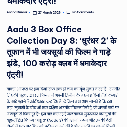
धमाकेदार एंट्री!
e
No Comments
Arvind Kumar
27 March 2026
Posted
N
by
e
Aadu 3 Box Office
w
Collection Day 8: ‘धुरंधर 2’ के
s
तूफान में भी जयसूर्या की फिल्म ने गाड़े
A
झंडे, 100 करोड़ क्लब में धमाकेदार
ro
u
एंट्री!
n
बॉक्स ऑफिस पर इन दिनों सिर्फ एक ही नाम की गूँज सुनाई दे रही है—रणवीर
d
सिंह की ‘धुरंधर 2’। इस फिल्म ने अपनी रिलीज के महज 8 दिनों में ही कमाई
T
के सारे पुराने रिकॉर्ड ध्वस्त कर दिए हैं। लेकिन क्या आप जानते हैं कि इस
महा-सुनामी के बीच भी एक दक्षिण भारतीय फिल्म ऐसी है, जो अपनी जड़ों पर
h
मजबूती से टिकी हुई है? हम बात कर रहे हैं मलयालम सुपरस्टार जयसूर्या की
e
बहुप्रतीक्षित फिल्म ‘आडू 3’ (Aadu 3) की। शाजी पप्पन और उनकी देसी
टोली ने एक बार फिर बड़े पर्दे पर वापसी की है और उनकी यह वापसी किसी