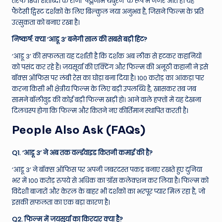
तरफ 18वीं शताब्दी के राजा ‘पद्मनाभ थंबुरन’ के रूप में नजर आते हैं। यह
फैंटेसी ट्विस्ट दर्शकों के लिए बिल्कुल नया अनुभव है, जिसने फिल्म के प्रति
उत्सुकता को बनाए रखा है।
निष्कर्ष: क्या ‘आडू 3’ बनेगी साल की सबसे बड़ी हिट?
‘आडू 3’ की सफलता यह दर्शाती है कि दर्शक अब लीक से हटकर कहानियों
को पसंद कर रहे हैं। जयसूर्या की एक्टिंग और फिल्म की अनूठी कहानी ने इसे
बॉक्स ऑफिस पर लंबी रेस का घोड़ा बना दिया है। 100 करोड़ का आंकड़ा पार
करना किसी भी क्षेत्रीय फिल्म के लिए बड़ी उपलब्धि है, खासकर तब जब
सामने बॉलीवुड की कोई बड़ी फिल्म खड़ी हो। आने वाले हफ्तों में यह देखना
दिलचस्प होगा कि फिल्म और कितने नए कीर्तिमान स्थापित करती है।
People Also Ask (FAQs)
Q1. ‘आडू 3’ ने अब तक वर्ल्डवाइड कितनी कमाई की है?
‘आडू 3’ ने बॉक्स ऑफिस पर अपनी जबरदस्त पकड़ बनाए रखते हुए दुनिया
भर में 100 करोड़ रुपये से अधिक का ग्रॉस कलेक्शन कर लिया है। फिल्म को
विदेशी बाजारों और केरल के बाहर भी दर्शकों का भरपूर प्यार मिल रहा है, जो
इसकी सफलता का एक बड़ा कारण है।
Q2. फिल्म में जयसूर्या का किरदार क्या है?