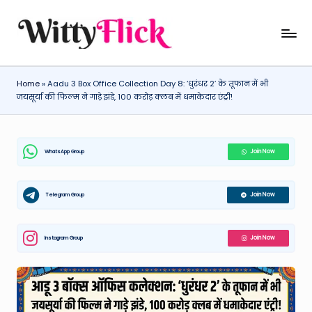
Skip
W
WittyFlick:
to
Latest
content
it
Weather,
Home
»
Aadu 3 Box Office Collection Day 8: ‘धुरंधर 2’ के तूफान में भी
ty
Tech
जयसूर्या की फिल्म ने गाड़े झंडे, 100 करोड़ क्लब में धमाकेदार एंट्री!
&
Fl
Movie
ic
News
WhatsApp Group
Join Now
k:
Around
The
L
World
Telegram Group
Join Now
a
t
Instagram Group
Join Now
e
st
W