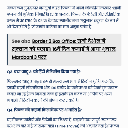
मलयालम सुपरस्टार जयसूर्या ने इस फिल्म में अपने लोकप्रिय किरदार ‘शाजी
पप्पन’ की भूमिका निभाई है। इसके अलावा, फिल्म के फैंटेसी और ऐतिहासिक
एंगल में वह 1750 के दशक के एक स्थानीय राजा ‘पद्मनाभ थंबुरन’ के रूप में
भी दिखाई देते हैं, जो उनके करियर का एक अनूठा प्रयोग है।
See also
Border 2 Box Office: सनी देओल ने
सुल्तान को पछाड़ा! 16वें दिन कमाई में आया भूचाल,
Mardaani 3 पस्त
Q3. क्या ‘आडू 3’ को हिंदी में रिलीज किया गया है?
फिलहाल ‘आडू 3’ मुख्य रूप से मलयालम भाषा में रिलीज हुई है। हालांकि,
इसकी बढ़ती लोकप्रियता और 100 करोड़ के कलेक्शन को देखते हुए कयास
लगाए जा रहे हैं कि निर्माता जल्द ही इसके डब वर्जन या ओटीटी पर अन्य
भाषाओं में रिलीज करने की घोषणा कर सकते हैं।
Q4. फिल्म की कहानी किस विषय पर आधारित है?
यह फिल्म कॉमेडी और फैंटेसी का मिश्रण है। कहानी एक जादुई ‘स्टार डस्ट’
पत्थर के बारे में है जो समय यात्रा (Time Travel) की अनुमति देता है। फिल्म