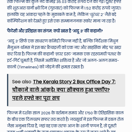
तक फिल्म की कुल नेट कमाई 35.03 करोड़ रुपये दर्ज की गई। दूसरे हफ्ते
की शुरुआत यानी 8वें दिन (गुरुवार) को फिल्म ने 1.52 करोड़ रुपये जुटाए।
हालांकि यह आंकड़ा पहले के मुकाबले कम है, लेकिन ‘धुरंधर 2’ जैसे बड़े
कॉम्पिटिशन को देखते हुए इसे एक सम्मानजनक स्कोर माना जा रहा है।
फैंटेसी और इतिहास का संगम: क्यों खास है ‘आडू 3’ की कहानी?
‘आडू 3’ सिर्फ एक साधारण कॉमेडी फिल्म नहीं है, बल्कि निर्देशक मिधुन
मैनुअल थॉमस ने इस बार फ्रैंचाइज़ी को एक नए और साहसिक मोड़ पर खड़ा
कर दिया है। फिल्म की कहानी ‘स्टार डस्ट’ नामक एक रहस्यमयी पत्थर के
इर्द-गिर्द घूमती है, जिसमें असीमित शक्तियां हैं और जो अलग-अलग समय-
कालों (Timelines) को जोड़ने की क्षमता रखता है।
See also
The Kerala Story 2 Box Office Day 7:
चौंकाने वाले आंकड़े! क्या सीक्वल हुआ फ्लॉप?
पहले हफ्ते का पूरा सच
फिल्म में दर्शक साल 2026 के वर्तमान समय और 1750 के ऐतिहासिक काल
के बीच एक दिलचस्प सफर तय करते हैं। जयसूर्या ने इस फिल्म में डबल रोल
जैसा अनुभव दिया है, जहां वह एक तरफ आज के शाजी पप्पन हैं, तो दूसरी