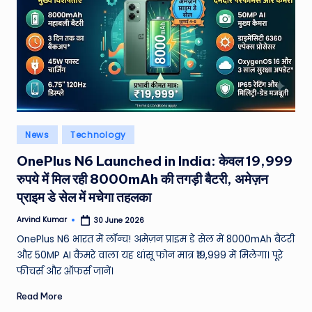
W
o
rl
d
Posted
News
Technology
in
OnePlus N6 Launched in India: केवल 19,999
रुपये में मिल रही 8000mAh की तगड़ी बैटरी, अमेज़न
प्राइम डे सेल में मचेगा तहलका
Arvind Kumar
30 June 2026
Posted
by
OnePlus N6 भारत में लॉन्च! अमेज़न प्राइम डे सेल में 8000mAh बैटरी
और 50MP AI कैमरे वाला यह धांसू फोन मात्र ₹19,999 में मिलेगा। पूरे
फीचर्स और ऑफर्स जानें।
Read More