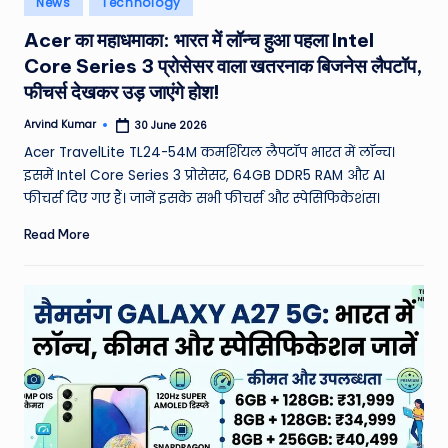
News
Technology
e
in
Acer का महाधमाका: भारत में लॉन्च हुआ पहला Intel
a
Core Series 3 प्रोसेसर वाला खतरनाक बिजनेस लैपटॉप,
t
फीचर्स देखकर उड़ जाएंगे होश!
h
Arvind Kumar
30 June 2026
Posted
er
by
Acer TravelLite TL24-54M कमर्शियल लैपटॉप भारत में लॉन्च।
,
इसमें Intel Core Series 3 प्रोसेसर, 64GB DDR5 RAM और AI
फीचर्स दिए गए हैं। जानें इसके सभी फीचर्स और स्पेसिफिकेशंस।
T
Read More
e
c
h
&
M
o
vi