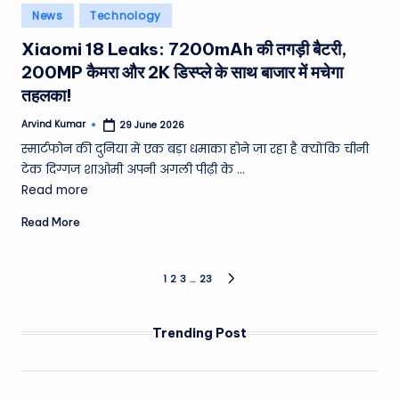
Posted
News
Technology
in
Xiaomi 18 Leaks: 7200mAh की तगड़ी बैटरी,
200MP कैमरा और 2K डिस्प्ले के साथ बाजार में मचेगा
तहलका!
Arvind Kumar
29 June 2026
Posted
by
स्मार्टफोन की दुनिया में एक बड़ा धमाका होने जा रहा है क्योंकि चीनी
टेक दिग्गज शाओमी अपनी अगली पीढ़ी के ...
Read more
Read More
Posts
1
2
3
…
23
NEXT
PAGE
pagination
Trending Post