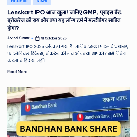
Finance
News
e
in
Lenskart IPO आज खुला! जानिए GMP, प्राइस बैंड,
a
ब्रोकरेज की राय और क्या यह लॉन्ग टर्म में मल्टीबैगर साबित
t
होगा?
h
Arvind Kumar
31 October 2025
Posted
er
by
Lenskart IPO 2025 लॉन्च हो गया है। जानिए इसका प्राइस बैंड, GMP,
,
फाइनेंशियल डिटेल्स, ब्रोकरेज की राय और क्या आपको इसमें निवेश
करना चाहिए या नहीं।
T
Read More
e
c
h
&
M
o
vi