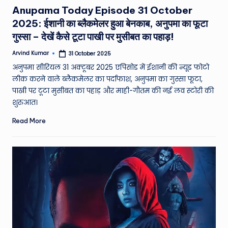
in
Anupama Today Episode 31 October
2025: ईशानी का ब्लैकमेलर हुआ बेनकाब, अनुपमा का फूटा
गुस्सा – देखें कैसे टूटा पाखी पर मुसीबत का पहाड़!
Arvind Kumar
31 October 2025
Posted
by
अनुपमा सीरियल 31 अक्टूबर 2025 एपिसोड में ईशानी की न्यूड फोटो
लीक करने वाले ब्लैकमेलर का पर्दाफाश, अनुपमा का गुस्सा फूटा,
पाखी पर टूटा मुसीबत का पहाड़ और माही-गौतम की नई लव स्टोरी की
शुरुआत।
Read More