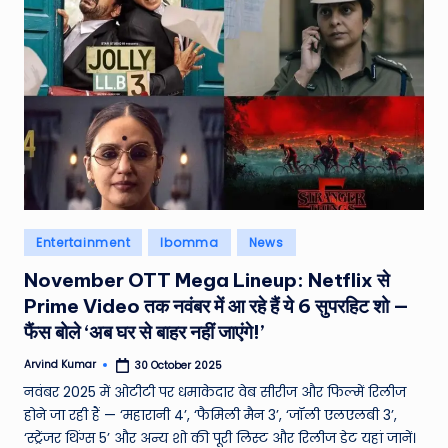
Posted
Entertainment
Ibomma
News
in
November OTT Mega Lineup: Netflix से
Prime Video तक नवंबर में आ रहे हैं ये 6 सुपरहिट शो —
फैंस बोले ‘अब घर से बाहर नहीं जाएंगे!’
Arvind Kumar
30 October 2025
Posted
by
नवंबर 2025 में ओटीटी पर धमाकेदार वेब सीरीज और फिल्में रिलीज
होने जा रही हैं — ‘महारानी 4’, ‘फैमिली मैन 3’, ‘जॉली एलएलबी 3’,
‘स्ट्रेंजर थिंग्स 5’ और अन्य शो की पूरी लिस्ट और रिलीज डेट यहां जानें।