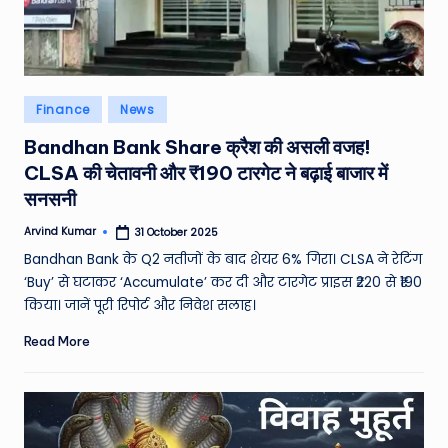
e
N
e
Posted
Finance
News
w
in
Bandhan Bank Share क्रैश की असली वजह!
s
CLSA की चेतावनी और ₹190 टारगेट ने बढ़ाई बाजार में
A
सनसनी
ro
Arvind Kumar
31 October 2025
Posted
by
u
Bandhan Bank के Q2 नतीजों के बाद शेयर 6% गिरा। CLSA ने रेटिंग
‘Buy’ से घटाकर ‘Accumulate’ कर दी और टारगेट प्राइस ₹220 से ₹190
n
किया। जानें पूरी रिपोर्ट और निवेश सलाह।
d
Read More
T
h
e