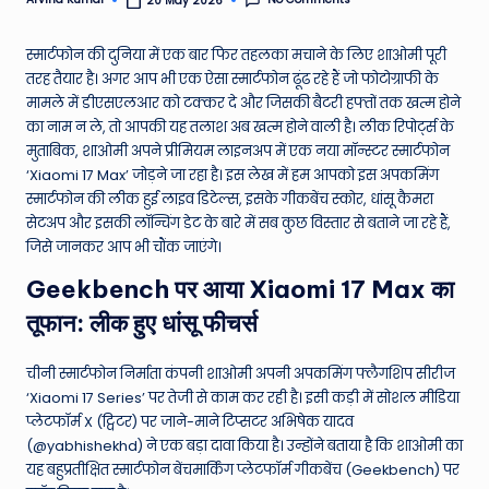
20 May 2026
Posted
by
e
स्मार्टफोन की दुनिया में एक बार फिर तहलका मचाने के लिए शाओमी पूरी
N
तरह तैयार है। अगर आप भी एक ऐसा स्मार्टफोन ढूंढ रहे हैं जो फोटोग्राफी के
e
मामले में डीएसएलआर को टक्कर दे और जिसकी बैटरी हफ्तों तक खत्म होने
का नाम न ले, तो आपकी यह तलाश अब खत्म होने वाली है। लीक रिपोर्ट्स के
w
मुताबिक, शाओमी अपने प्रीमियम लाइनअप में एक नया मॉन्स्टर स्मार्टफोन
s
‘Xiaomi 17 Max’ जोड़ने जा रहा है। इस लेख में हम आपको इस अपकमिंग
स्मार्टफोन की लीक हुई लाइव डिटेल्स, इसके गीकबेंच स्कोर, धांसू कैमरा
A
सेटअप और इसकी लॉन्चिंग डेट के बारे में सब कुछ विस्तार से बताने जा रहे हैं,
ro
जिसे जानकर आप भी चौंक जाएंगे।
u
Geekbench पर आया Xiaomi 17 Max का
n
तूफान: लीक हुए धांसू फीचर्स
d
चीनी स्मार्टफोन निर्माता कंपनी शाओमी अपनी अपकमिंग फ्लैगशिप सीरीज
T
‘Xiaomi 17 Series’ पर तेजी से काम कर रही है। इसी कड़ी में सोशल मीडिया
h
प्लेटफॉर्म X (ट्विटर) पर जाने-माने टिप्सटर अभिषेक यादव
(@yabhishekhd) ने एक बड़ा दावा किया है। उन्होंने बताया है कि शाओमी का
e
यह बहुप्रतीक्षित स्मार्टफोन बेंचमार्किंग प्लेटफॉर्म गीकबेंच (Geekbench) पर