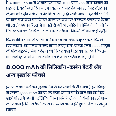
है। Xiaomi 17 Max में शाओमी का पहला Leica ब्रांडेड 200 मेगापिक्सल का
प्राइमरी रियर कैमरा दिया जाएगा। यह पहली बार होगा जब इतने बड़े सेंसर को
लेइका की ट्यूनिंग के साथ पेश किया जा रहा है। इसके अलावा, दूर की तस्वीरों
को बिना क्वालिटी खोए कैप्चर करने के लिए एक पेरिस्कोप टेलीफोटो कैमरा
भी इस सेटअप का हिस्सा होगा। वहीं, सेल्फी और वीडियो कॉलिंग के दीवानों के
लिए फ्रंट में 32 मेगापिक्सल का शानदार कैमरा मिलने की बात कही गई है।
डिस्प्ले की बात करें तो इस फोन में 6.9 इंच का फ्लैट SuperPixel डिस्प्ले
दिया जाएगा। यह डिस्प्ले न सिर्फ साइज में बड़ा होगा, बल्कि इसमें 3,000 निट्स
की पीक ब्राइटनेस लेवल देखने को मिल सकता है। इसका मतलब है कि तेज
कड़कती धूप में भी आपको स्क्रीन देखने में कोई परेशानी नहीं होगी।
8,000 mAh की सिलिकॉन-कार्बन बैटरी और
अन्य एडवांस फीचर्स
इस फोन का सबसे बड़ा हाइलाइटिंग फीचर इसकी बैटरी क्षमता है। इस डिवाइस
में कंपनी 8,000 mAh की विशाल बैटरी देने जा रही है। खास बात यह है कि
शाओमी इसमें अपनी नई सिलिकॉन-कार्बन बैटरी टेक्नोलॉजी का इस्तेमाल
कर सकता है, जिससे बैटरी का साइज ज्यादा बड़ा न होते हुए भी बैकअप दोगुना
मिलेगा।