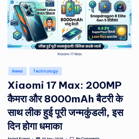
e
a
t
h
er
,
Xiaomi 17 Max
T
Posted
News
Technology
e
in
Xiaomi 17 Max: 200MP
c
h
कैमरा और 8000mAh बैटरी के
&
साथ लीक हुई पूरी जन्मकुंडली, इस
M
दिन होगा धमाका
o
vi
No Comments
Arvind Kumar