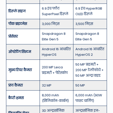
6.9 इंच फ्लैट
6.9 इंच HyperRGB
डिस्प्ले साइज
SuperPixel डिस्प्ले
OLED डिस्प्ले
पीक ब्राइटनेस
3,000 निट्स
3,500 निट्स
Snapdragon 8
Snapdragon 8
प्रोसेसर
Elite Gen 5
Elite Gen 5
Android 16 आधारित
Android 16 आधारित
ऑपरेटिंग सिस्टम
HyperOS
HyperOS 2
50 MP प्राइमरी +
200 MP Leica
मुख्य रियर कैमरा
200 MP टेलीफोटो +
प्राइमरी + पेरिस्कोप
50 MP अल्ट्रा वाइड
फ्रंट कैमरा
32 MP
50 MP
8,000 mAh
6,000 mAh (90W
बैटरी क्षमता
(सिलिकॉन-कार्बन)
फास्ट चार्जिंग)
3D अल्ट्रासॉनिक
अल्ट्रासॉनिक इन-