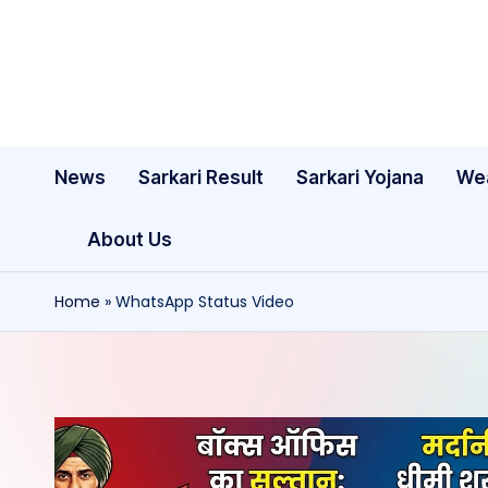
Skip
to
content
News
Sarkari Result
Sarkari Yojana
We
About Us
Home
»
WhatsApp Status Video