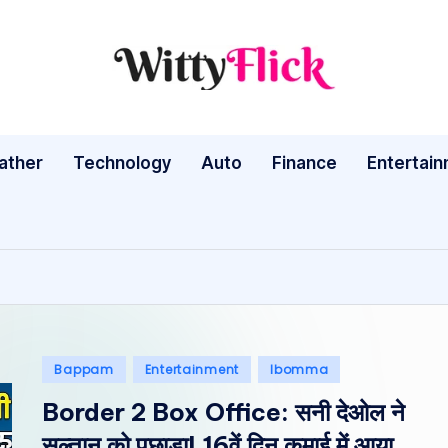
W
WittyFlick:
Latest
it
Weather,
ather
Technology
Auto
ty
Finance
Entertai
Tech
&
Fl
Movie
ic
News
Around
k:
The
L
World
Posted
Bappam
Entertainment
Ibomma
a
in
Border 2 Box Office: सनी देओल ने
te
सुल्तान को पछाड़ा! 16वें दिन कमाई में आया