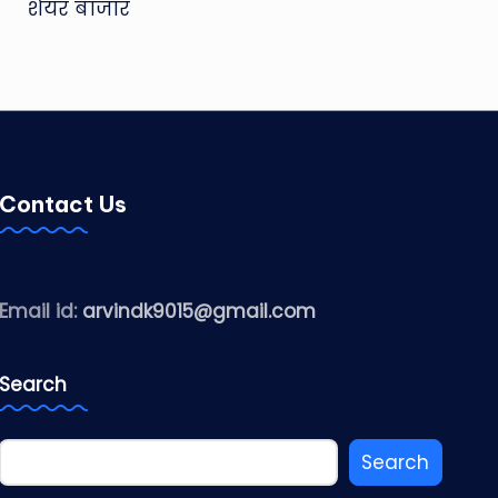
शेयर बाजार
Contact Us
Email id:
arvindk9015@gmail.com
Search
Search