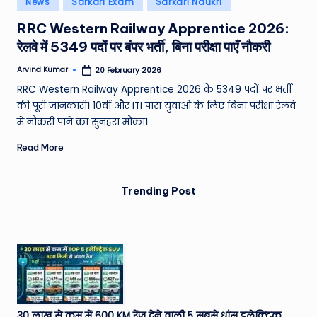
News
Sarkari Exam
Sarkari Naukri
e
in
RRC Western Railway Apprentice 2026:
a
रेलवे में 5349 पदों पर बंपर भर्ती, बिना परीक्षा पाएँ नौकरी
t
Arvind Kumar
20 February 2026
h
Posted
by
RRC Western Railway Apprentice 2026 के 5349 पदों पर भर्ती
er
की पूरी जानकारी। 10वीं और ITI पास युवाओं के लिए बिना परीक्षा रेलवे
,
में नौकरी पाने का सुनहरा मौका।
T
Read More
e
c
Trending Post
h
&
M
o
vi
30 लाख से कम में 600 KM रेंज देने वाली 5 सबसे धांसू इलेक्ट्रिक