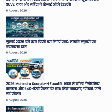
SUVs: टाटा और महिंद्रा ने हिलाई ऑटो इंडस्ट्री!
e
6 August 2026
N
e
w
s
जुलाई 2026 की कार बिक्री का रिपोर्ट कार्ड: मारुति सुजुकी का
A
एकतरफा राज
6 August 2026
ro
u
n
d
2026 Mahindra Scorpio-N Facelift भारत में लॉन्च: पैनोरमिक
T
सनरूफ और 540-डिग्री कैमरा के साथ मिले ताबड़तोड़ फीचर्स, जानें
नई कीमत
h
6 August 2026
e