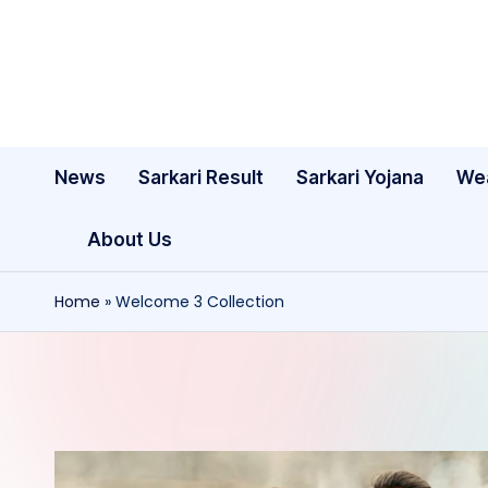
Skip
to
content
News
Sarkari Result
Sarkari Yojana
We
About Us
Home
»
Welcome 3 Collection