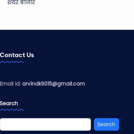
शेयर बाजार
Contact Us
Email id:
arvindk9015@gmail.com
Search
Search