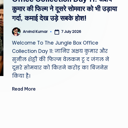
st
कुमार की फिल्म ने दूसरे सोमवार को भी उड़ाया
W
गर्दा, कमाई देख उड़े सबके होश!
e
7 July 2026
Arvind Kumar
Posted
by
a
Welcome To The Jungle Box Office
Collection Day 11: जानिए अक्षय कुमार और
th
सुनील शेट्टी की फिल्म वेलकम टू द जंगल ने
er
दूसरे सोमवार को कितने करोड़ का बिजनेस
,
किया है।
T
Read More
e
c
h