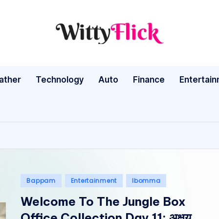
W
WittyFlick:
Latest
it
Weather,
ather
Technology
Auto
ty
Finance
Entertai
Tech
&
Fl
Movie
ic
News
Around
k:
The
L
World
Posted
Bappam
Entertainment
Ibomma
a
in
Welcome To The Jungle Box
te
Office Collection Day 11: अक्षय