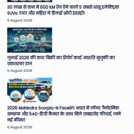
e
30 लाख से कम में 600 KM रेंज देने वाली 5 सबसे धांसू इलेक्ट्रिक
SUVs: टाटा और महिंद्रा ने हिलाई ऑटो इंडस्ट्री!
N
6 August 2026
e
w
s
A
जुलाई 2026 की कार बिक्री का रिपोर्ट कार्ड: मारुति सुजुकी का
एकतरफा राज
ro
6 August 2026
u
n
d
T
2026 Mahindra Scorpio-N Facelift भारत में लॉन्च: पैनोरमिक
सनरूफ और 540-डिग्री कैमरा के साथ मिले ताबड़तोड़ फीचर्स, जानें
h
नई कीमत
e
6 August 2026