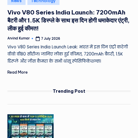
News
Technology
e
in
Vivo V80 Series India Launch: 7200mAh
a
बैटरी और 1.5K डिस्प्ले के साथ इस दिन होगी धमाकेदार एंट्री,
t
लीक हुई कीमत!
h
Arvind Kumar
7 July 2026
Posted
er
by
Vivo V80 Series India Launch Leak: भारत में इस दिन एंट्री करेगी
,
वीवो वी80 सीरीज। जानिए लीक हुई कीमत, 7200mAh बैटरी, 1.5K
डिस्प्ले और ज़ीस कैमरा के सभी धांसू स्पेसिफिकेशन्स।
T
Read More
e
c
Trending Post
h
&
M
o
vi