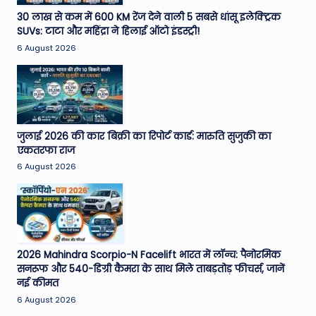
e
30 लाख से कम में 600 KM रेंज देने वाली 5 सबसे धांसू इलेक्ट्रिक
SUVs: टाटा और महिंद्रा ने हिलाई ऑटो इंडस्ट्री!
N
6 August 2026
e
w
s
A
जुलाई 2026 की कार बिक्री का रिपोर्ट कार्ड: मारुति सुजुकी का
एकतरफा राज
ro
6 August 2026
u
n
d
T
2026 Mahindra Scorpio-N Facelift भारत में लॉन्च: पैनोरमिक
सनरूफ और 540-डिग्री कैमरा के साथ मिले ताबड़तोड़ फीचर्स, जानें
h
नई कीमत
e
6 August 2026